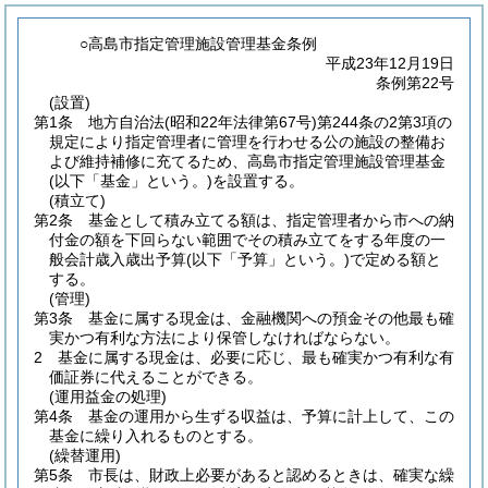
○高島市指定管理施設管理基金条例
平成23年12月19日
条例第22号
(設置)
第1条
地方自治法
(昭和22年法律第67号)
第244条の2第3項の
規定により指定管理者に管理を行わせる公の施設の整備お
よび維持補修に充てるため、高島市指定管理施設管理基金
(以下「基金」という。)
を設置する。
(積立て)
第2条
基金として積み立てる額は、指定管理者から市への納
付金の額を下回らない範囲でその積み立てをする年度の一
般会計歳入歳出予算
(以下「予算」という。)
で定める額と
する。
(管理)
第3条
基金に属する現金は、金融機関への預金その他最も確
実かつ有利な方法により保管しなければならない。
2
基金に属する現金は、必要に応じ、最も確実かつ有利な有
価証券に代えることができる。
(運用益金の処理)
第4条
基金の運用から生ずる収益は、予算に計上して、この
基金に繰り入れるものとする。
(繰替運用)
第5条
市長は、財政上必要があると認めるときは、確実な繰