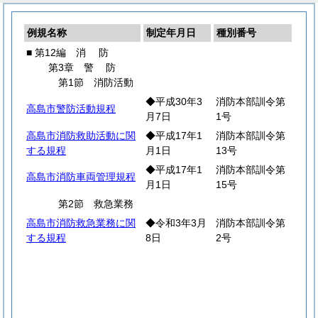
例規名称
制定年月日
種別番号
■ 第12編
消
防
第3章
警
防
第1節 消防活動
◆平成30年3
消防本部訓令第
高島市警防活動規程
月7日
1号
高島市消防救助活動に関
◆平成17年1
消防本部訓令第
する規程
月1日
13号
◆平成17年1
消防本部訓令第
高島市消防車両管理規程
月1日
15号
第2節 救急業務
高島市消防救急業務に関
◆令和3年3月
消防本部訓令第
する規程
8日
2号