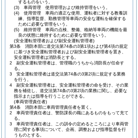
するものをいう。
(3)
車両管理 使用管理および維持管理をいう。
(4)
使用管理 車両の適正な使用、運転者に対する教養訓
練、指導監督、勤務管理等車両の安全な運転を確保する
ために必要な管理をいう。
(5)
維持管理 車両の点検、整備、格納等車両の機能を最
良の状態に維持するために必要な管理をいう。
(安全運転管理者および副安全運転管理者)
第3条
消防本部に道交法第74条の3第1項および第4項の規定
に基づき安全運転管理者および副安全運転管理者を置き、
安全運転管理者は消防長とする。
2
副安全運転管理者は、管理職のうちから消防長が任命す
る。
3
安全運転管理者は道交法第74条の3第2項に規定する業務
を行う。
4
副安全運転管理者は、安全運転管理者の命を受け、その業
務を補佐し、道交法第74条の3第2項の業務に関し、必要な
指示または指導を行うことができる。
(車両管理責任者)
第4条
消防本部に車両管理責任者を置く。
2
車両管理責任者は、警防課長の職にあるものをもって充て
る。
3
車両管理責任者は、この訓令の定めるところにより車両管
理に関する事項について、企画、調整および指導監督を行
うものとする。