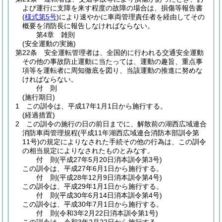
よび運行に支障を来す程度の故障の場合は、損傷等報告書
(
様式第5号
)
により速やかに車両管理責任者を経由してその
概要を消防長に報告しなければならない。
第4章
雑則
(安全運動の実施)
第22条
安全運転管理者は、全国的に行われる交通安全運動
その他の事故防止運動に当たっては、運動の趣旨、重点事
項等を運転者に周知徹底を図り、当該運動の推進に努めな
ければならない。
付
則
(施行期日)
1
この訓令は、平成17年1月1日から施行する。
(経過措置)
2
この訓令の施行の日の前日までに、解散前の湖西広域連合
消防車両管理規程
(平成11年湖西広域連合消防本部訓令第
11号)
の規定によりなされた手続その他の行為は、この訓令
の相当規定によりなされたものとみなす。
付
則
(平成27年5月20日
消本訓令第3号)
この訓令は、平成27年6月1日から施行する。
付
則
(平成28年12月9日
消本訓令第4号)
この訓令は、平成29年1月1日から施行する。
付
則
(平成30年6月14日
消本訓令第4号)
この訓令は、平成30年7月1日から施行する。
付
則
(令和3年2月22日
消本訓令第1号)