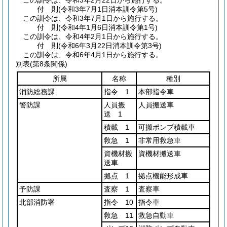
この訓令は、令和3年2月22日から施行する。
付
則
(令和3年7月1日
消本訓令第5号)
この訓令は、令和3年7月1日から施行する。
付
則
(令和4年1月6日
消本訓令第1号)
この訓令は、令和4年2月1日から施行する。
付
則
(令和6年3月22日
消本訓令第3号)
この訓令は、令和6年4月1日から施行する。
別表
(第8条関係)
所属
名称
種別
消防総務課
指令 1
本部指令車
警防課
人員搬
人員搬送車
送 1
積載 1
可搬ポンプ積載車
救急 1
非常用救急車
資機材搬
資機材搬送車
送車
拠点 1
拠点機能形成車
予防課
査察 1
査察車
北部消防署
指令 10
指令車
救急 11
救急自動車