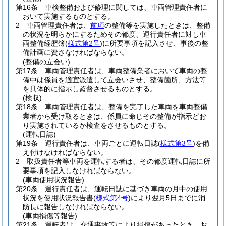
第16条
車検整備および修理に関しては、車両管理責任者に
おいて実施するものとする。
2
車両管理責任者は、
前項
の整備等を実施したときは、整備
の状況を明らかにするためその都度、運行責任者に対し車
両整備経歴簿
(
様式第2号
)
に所要事項を記入させ、事後の整
備計画に資さなければならない。
(整備の立会い)
第17条
車両管理責任者は、車両整備業者において車両の整
備中は係員を適宜派遣して立会いさせ、整備箇所、方法等
を具体的に指示し監督させるものとする。
(検収)
第18条
車両管理責任者は、整備を完了した車両を車両整備
業者から受け取るときは、係員に命じその整備が指示どお
り実施されているか検査をさせるものとする。
(運転日誌)
第19条
運行責任者は、車両ごとに運転日誌
(
様式第3号
)
を備
え付けなければならない。
2
取扱責任者等車両を運転する者は、その都度運転日誌に所
要事項を記入しなければならない。
(車両使用状況報告)
第20条
運行責任者は、運転日誌に基づき車両の月中の使用
状況を使用状況報告書
(
様式第4号
)
により翌月5日までに消
防長に報告しなければならない。
(車両損傷等報告)
第21条
運転者は、交通事故等により損傷があったとき、お