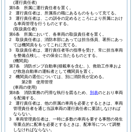
(運行責任者)
第5条
所属に運行責任者を置く。
2
運行責任者は、所属長の職にあるものをもって充てる。
3
運行責任者は、この訓令の定めるところにより所属におけ
る車両管理を行うものとする。
(取扱責任者)
第6条
所属において、各車両の取扱責任者を置く。
2
取扱責任者は、消防本部にあっては担当係員、署所にあっ
ては機関員をもってこれに充てる。
3
取扱責任者は、運行責任者等の指導を受け、常に担当車両
を整備点検し、その保全に当たるものとする。
(機関員)
第7条
消防ポンプ自動車
(積載車を含む。)
、救助工作車およ
び救急自動車の運転者として機関員を置く。
2
機関員の選任については、別に消防長が定める。
第2章
使用管理
(車両の使用)
第8条
消防業務の円滑な執行を図るため、
別表
のとおり車両
を配備する。
2
運行責任者は、他の所属の車両を必要とするときは、車両
管理責任者を通じ当該車両の運行責任者に要請しなければ
ならない。
3
車両管理責任者は、一時に多数の車両を要する事態の発生
等重点的に配車を必要とするときは、配車等について調整
しなければならない。