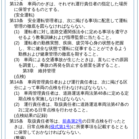
第12条
車両のかぎは、それぞれ運行責任者の指定した場所
に保管するものとする。
(安全運転)
第13条
安全運転管理者は、次に掲げる事項に配意して運転
管理の徹底を図らなければならない。
(1)
運転者に対し道路交通関係法令に定める事項を遵守さ
せるよう教養訓練および指導監督に当たること。
(2)
運転者の勤務実態、疾病、疲労等心身の状態を把握
し、常に健全な状態で運転に従事することができるよう
勤務および健康管理の徹底を期すること。
(3)
車両による交通事故が生じたときは、直ちにその原因
を調査し、事故の再発を防止する措置を講ずること。
第3章
維持管理
(点検)
第14条
車両管理責任者および運行責任者は、次に掲げる区
分によって車両の点検を行わなければならない。
(1)
車両管理責任者は、道路運送車両法第48条に定める定
期点検を実施しなければならない。
(2)
運行責任者は、取扱責任者に道路運送車両法第47条の
2に定める日常点検を行わせること。
(点検結果の記録)
第15条
取扱責任者等は、
前条第2号
の日常点検を行ったと
きは、日常点検表
(
様式第1号
)
に所要事項を記載するととも
に保管しておかなければならない。
(整備)