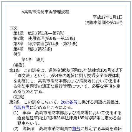
○高島市消防車両管理規程
平成17年1月1日
消防本部訓令第15号
目次
第1章
総則
(第1条―第7条)
第2章
使用管理
(第8条―第13条)
第3章
維持管理
(第14条―第21条)
第4章
雑則
(第22条)
付則
第1章
総則
(趣旨)
第1条
この訓令は、道路交通法
(昭和35年法律第105号)
(以下
「道交法」という。)
第4章の趣旨に則り交通安全管理体制
を明確にし、高島市消防本部および消防署において使用す
る消防車両等の適正な運行管理について、必要な事項を定
めるものとする。
(定義)
第2条
この訓令において、
次の各号
に掲げる用語の意義は、
当該各号
に定めるところによる。
(1)
車両 高島市消防本部および消防署において使用する
道路運送車両法
(昭和26年法律第185号)
第2条に定める自
動車をいう。
(2)
運転者 高島市消防職員で
前号
に規定する車両を運転