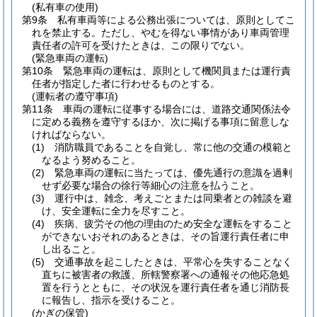
(私有車の使用)
第9条
私有車両等による公務出張については、原則としてこ
れを禁止する。
ただし、やむを得ない事情があり車両管理
責任者の許可を受けたときは、この限りでない。
(緊急車両の運転)
第10条
緊急車両の運転は、原則として機関員または運行責
任者が指定した者に行わせるものとする。
(運転者の遵守事項)
第11条
車両の運転に従事する場合には、道路交通関係法令
に定める義務を遵守するほか、次に掲げる事項に留意しな
ければならない。
(1)
消防職員であることを自覚し、常に他の交通の模範と
なるよう努めること。
(2)
緊急車両の運転に当たっては、優先通行の意識を過剰
せず必要な場合の徐行等細心の注意を払うこと。
(3)
運行中は、雑念、考えごとまたは同乗者との雑談を避
け、安全運転に全力を尽すこと。
(4)
疾病、疲労その他の理由のため安全な運転をすること
ができないおそれのあるときは、その旨運行責任者に申
し出ること。
(5)
交通事故を起こしたときは、平常心を失することなく
直ちに被害者の救護、所轄警察署への通報その他応急処
置を行うとともに、その状況を運行責任者を通じ消防長
に報告し、指示を受けること。
(かぎの保管)