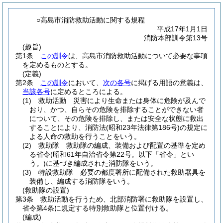
○高島市消防救助活動に関する規程
平成17年1月1日
消防本部訓令第13号
(趣旨)
第1条
この訓令
は、高島市消防救助活動について必要な事項
を定めるものとする。
(定義)
第2条
この訓令
において、
次の各号
に掲げる用語の意義は、
当該各号
に定めるところによる。
(1)
救助活動 災害により生命または身体に危険が及んで
おり、かつ、自らその危険を排除することができない者
について、その危険を排除し、または安全な状態に救出
することにより、消防法
(昭和23年法律第186号)
の規定に
よる人命の救助を行うことをいう。
(2)
救助隊 救助隊の編成、装備および配置の基準を定め
る省令
(昭和61年自治省令第22号。以下「省令」とい
う。)
に基づき編成された消防隊をいう。
(3)
特設救助隊 必要の都度署所に配備された救助器具を
装備し、編成する消防隊をいう。
(救助隊の設置)
第3条
救助活動を行うため、北部消防署に救助隊を設置し、
省令第4条に規定する特別救助隊と位置付ける。
(編成)