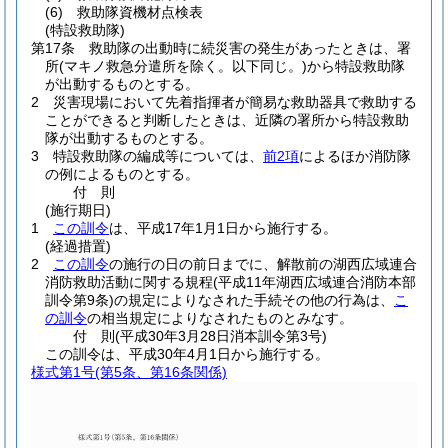
(6)
救助隊資機材点検表
(特設救助隊)
第17条
救助隊の出動時に続災害の発生があったときは、署
所
(マキノ救急分遣所を除く。以下同じ。)
から特設救助隊
が出動するものとする。
2
災害現場において先着指揮者が簡易な救助器具で救助する
ことができると判断したときは、近隣の署所から特設救助
隊が出動するものとする。
3
特設救助隊の編成等については、
前2項
によるほか消防隊
の例によるものとする。
付
則
(施行期日)
1
この訓令
は、平成17年1月1日から施行する。
(経過措置)
2
この訓令
の施行の日の前日までに、解散前の湖西広域連合
消防救助活動に関する規程
(平成11年湖西広域連合消防本部
訓令第9条)
の規定によりなされた手続その他の行為は、
こ
の訓令
の相当規定によりなされたものとみなす。
付
則
(平成30年3月28日
消本訓令第3号)
この訓令は、平成30年4月1日から施行する。
様式第1号
(第5条、第16条関係)