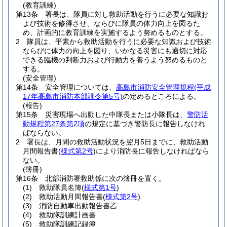
(教育訓練)
第13条
署長は、隊員に対し救助活動を行うに必要な知識お
よび技術を修得させ、ならびに隊員の体力向上を図るた
め、計画的に教育訓練を実施するよう努めるものとする。
2
隊員は、平素から救助活動を行うに必要な知識および技術
ならびに体力の向上を図り、いかなる災害にも適切に対応
できる臨機の判断力および行動力を養うよう努めるものと
する。
(安全管理)
第14条
安全管理については、
高島市消防安全管理規程
(平成
17年高島市消防本部訓令第5号)
の定めるところによる。
(報告)
第15条
災害現場へ出動した中隊長または小隊長は、
警防活
動規程第27条第2項
の規定に基づき警防長に報告しなけれ
ばならない。
2
署長は、月間の救助活動状況を翌月5日までに、救助活動
月間報告書
(
様式第2号
)
により消防長に報告しなければなら
ない。
(簿冊)
第16条
北部消防署救助係に次の簿冊を置く。
(1)
救助隊員名簿
(
様式第1号
)
(2)
救助活動月間報告書
(
様式第2号
)
(3)
消防自動車出動報告書乙
(4)
救助隊訓練計画書
(5)
救助隊訓練記録簿