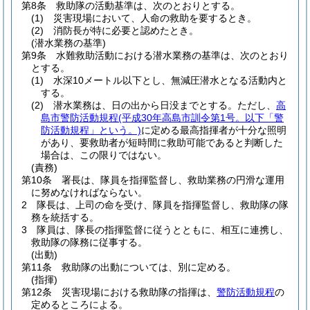
第8条
救助隊の活動基準は、次のとおりとする。
(1)
災害現場において、人命の救助を要するとき。
(2)
消防長が特に必要と認めたとき。
(潜水業務の基準)
第9条
水難救助活動における潜水業務の基準は、次のとおり
とする。
(1)
水深10メートル以下とし、無減圧潜水となる活動内と
する。
(2)
潜水業務は、日の出から日没までとする。
ただし、
高
島市警防活動規程
(平成30年高島市訓令第1号。以下「警
防活動規程」という。)
に定める最高指揮者が十分な照明
があり、要救助者が短時間に救助可能であると判断した
場合は、この限りではない。
(責務)
第10条
署長は、隊員を指揮監督し、救助業務の円滑な運用
に努めなければならない。
2
隊長は、上司の命を受け、隊員を指揮監督し、救助隊の隊
務を統括する。
3
隊員は、隊長の指揮監督に従うとともに、相互に連携し、
救助隊の隊務に従事する。
(出動)
第11条
救助隊の出動については、別に定める。
(指揮)
第12条
災害現場における救助隊の指揮は、
警防活動規程
の
定めるところによる。