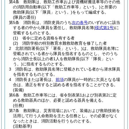
第4条
救助隊は、救助工作車および資機材搬送車等のその他
の消防用自動車
(以下「救助工作車等」という。)
と所要の
救助隊員
(以下「隊員」という。)
をもって編成する。
(隊員の選任)
第5条
消防長は、消防吏員のうち
次の各号
のいずれかに該当
する者の中から隊員を選任し、救助隊員名簿
(
様式第1号
)
に
登載するものとする。
(1)
省令に定める資格を有する者
(2)
消防学校の特別教育水難救助教育を修了した者
2
北部消防署長
(以下「署長」という。)
は、救助隊員名簿に
登載されている者から隊員を指名するものとし、そのうち
から消防士長以上の者1人を救助隊長
(以下「隊長」とい
う。)
に指名するものとする。
3
消防長は、救助隊員名簿に登載されている者から潜水隊員
を指名するものとする。
4
消防長または署長は、
前項
の隊員が一時的に欠員となる場
合は、適正を有すると認める者を指名することができる。
(装備)
第6条
救助工作車等には、省令別表第1および別表第2に定
める救助器具のほか、必要と認める器具を備える。
(任務)
第7条
救助隊は、災害現場において、装備および救助技術を
活用して行う人命救助を主たる任務とし、その必要がなく
なったときは、消防活動を行うものとする。
(活動基準)