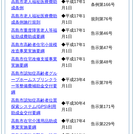
高島市老人福祉医療費助
◆平成17年1
条例第166号
成条例
月1日
高島市老人福祉医療費助
◆平成17年1
規則第76号
成条例施行規則
月1日
高島市重度障害老人等福
◆平成17年1
告示第46号
祉助成費助成要綱
月1日
高島市高齢者住宅小規模
◆平成17年1
告示第47号
改造事業実施要綱
月1日
高島市住宅改修支援事業
◆平成17年1
告示第48号
実施要綱
月1日
高島市認知症高齢者グル
ープホームスプリンクラ
◆平成23年4
告示第78号
ー等整備費補助金交付要
月1日
綱
高島市認知症高齢者位置
◆平成30年4
探索システム(GPS)利用
告示第171号
月1日
助成金交付要綱
高島市在宅介護用品助成
◆平成17年4
告示第229号
事業実施要綱
月1日