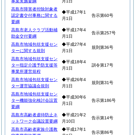
事業実施要綱
月1日
高島市障害者控除対象者
◆平成17年1
認定書交付事務に関する
告示第60号
月1日
要綱
高島市老人クラブ活動補
◆平成17年4
告示第257号
助金交付要綱
月1日
高島市地域包括支援セン
◆平成27年4
規則第36号
ターに関する規則
月1日
高島市地域包括支援セン
◆平成18年4
ター指定介護予防支援等
訓令第17号
月1日
事業所運営規程
高島市地域包括支援セン
◆平成26年4
規則第31号
ター運営協議会規則
月1日
高島市地域包括支援セン
◆平成30年6
ター機能強化検討会設置
告示第186号
月1日
要綱
高島市高齢者虐待防止ネ
◆平成21年2
告示第14号
ットワーク会議設置要綱
月10日
高島市高齢者家族介護教
◆平成17年1
告示第86号