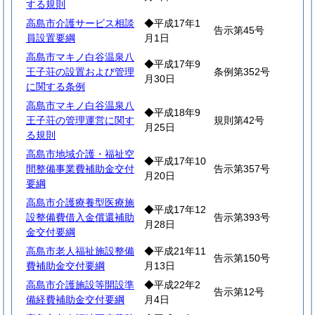
する規則
高島市介護サービス相談
◆平成17年1
告示第45号
員設置要綱
月1日
高島市マキノ白谷温泉八
◆平成17年9
王子荘の設置および管理
条例第352号
月30日
に関する条例
高島市マキノ白谷温泉八
◆平成18年9
王子荘の管理運営に関す
規則第42号
月25日
る規則
高島市地域介護・福祉空
◆平成17年10
間整備事業費補助金交付
告示第357号
月20日
要綱
高島市介護療養型医療施
◆平成17年12
設整備費借入金償還補助
告示第393号
月28日
金交付要綱
高島市老人福祉施設整備
◆平成21年11
告示第150号
費補助金交付要綱
月13日
高島市介護施設等開設準
◆平成22年2
告示第12号
備経費補助金交付要綱
月4日