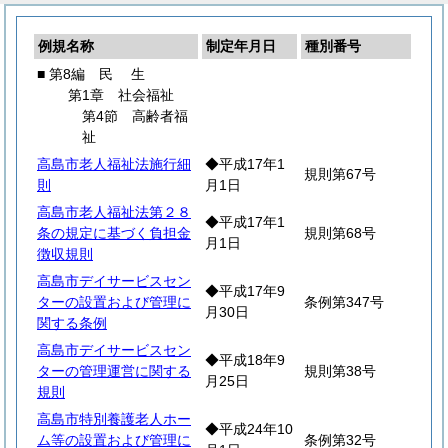
例規名称
制定年月日
種別番号
■ 第8編
民
生
第1章 社会福祉
第4節 高齢者福
祉
高島市老人福祉法施行細
◆平成17年1
規則第67号
則
月1日
高島市老人福祉法第２８
◆平成17年1
条の規定に基づく負担金
規則第68号
月1日
徴収規則
高島市デイサービスセン
◆平成17年9
ターの設置および管理に
条例第347号
月30日
関する条例
高島市デイサービスセン
◆平成18年9
ターの管理運営に関する
規則第38号
月25日
規則
高島市特別養護老人ホー
◆平成24年10
ム等の設置および管理に
条例第32号