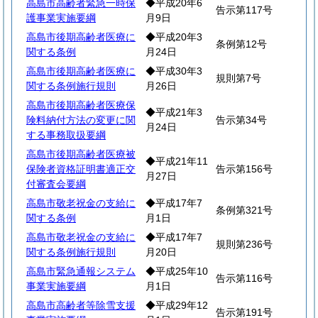
高島市高齢者緊急一時保
◆平成20年6
告示第117号
護事業実施要綱
月9日
高島市後期高齢者医療に
◆平成20年3
条例第12号
関する条例
月24日
高島市後期高齢者医療に
◆平成30年3
規則第7号
関する条例施行規則
月26日
高島市後期高齢者医療保
◆平成21年3
険料納付方法の変更に関
告示第34号
月24日
する事務取扱要綱
高島市後期高齢者医療被
◆平成21年11
保険者資格証明書適正交
告示第156号
月27日
付審査会要綱
高島市敬老祝金の支給に
◆平成17年7
条例第321号
関する条例
月1日
高島市敬老祝金の支給に
◆平成17年7
規則第236号
関する条例施行規則
月20日
高島市緊急通報システム
◆平成25年10
告示第116号
事業実施要綱
月1日
高島市高齢者等除雪支援
◆平成29年12
告示第191号