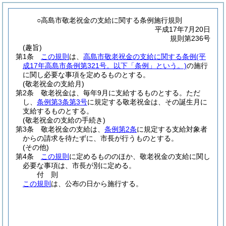
○高島市敬老祝金の支給に関する条例施行規則
平成17年7月20日
規則第236号
(趣旨)
第1条
この規則
は、
高島市敬老祝金の支給に関する条例
(平
成17年高島市条例第321号。以下「条例」という。)
の施行
に関し必要な事項を定めるものとする。
(敬老祝金の支給月)
第2条
敬老祝金は、毎年9月に支給するものとする。
ただ
し、
条例第3条第3号
に規定する敬老祝金は、その誕生月に
支給するものとする。
(敬老祝金の支給の手続き)
第3条
敬老祝金の支給は、
条例第2条
に規定する支給対象者
からの請求を待たずに、市長が行うものとする。
(その他)
第4条
この規則
に定めるもののほか、敬老祝金の支給に関し
必要な事項は、市長が別に定める。
付
則
この規則
は、公布の日から施行する。