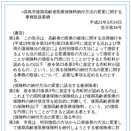
○高島市後期高齢者医療保険料納付方法の変更に関する
事務取扱要綱
平成21年3月24日
告示第34号
(趣旨)
第1条
この告示は、高齢者の医療の確保に関する法律施行令
(平成19年政令第318号)
第23条第3号に規定する法および準
用介護保険法の規定による特別徴収の方法によって徴収す
るよりも法の規定による普通徴収の方法によって徴収する
ことが保険料の徴収を円滑に行うことができると市町村が
認めるもの
(以下「政令第23条第3号に規定する市町村が認
めるもの」という。)
に係る保険料の納付方法の変更に関す
る事務の取扱いについて、必要な事項を定めるものとす
る。
(保険料の納付方法の変更に該当する被保険者)
第2条
政令第23条第3号に規定する市町村が認めるものは、
これまでの国民健康保険の保険税および後期高齢者医療の
保険料の納付状況等を総合的に判断して、後期高齢者医療
の保険料
(以下「後期高齢者医療保険料」という。)
の徴収
を円滑に行うことができると認める者とする。
(保険料の納付方法の変更に係る申出)
第3条
市長は、特別徴収の方法から口座振替の方法に変更し
て後期高齢者医療保険料を納付しようとする被保険者に対