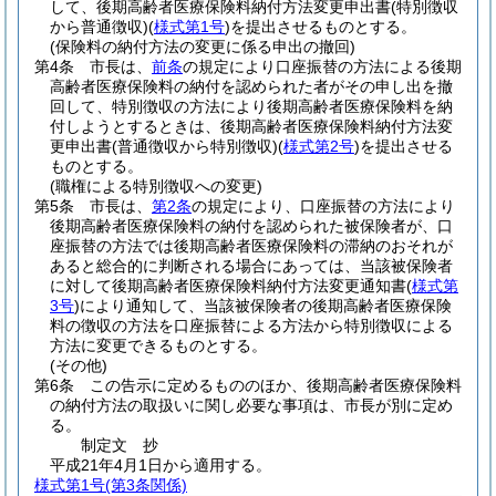
して、後期高齢者医療保険料納付方法変更申出書
(特別徴収
から普通徴収)
(
様式第1号
)
を提出させるものとする。
(保険料の納付方法の変更に係る申出の撤回)
第4条
市長は、
前条
の規定により口座振替の方法による後期
高齢者医療保険料の納付を認められた者がその申し出を撤
回して、特別徴収の方法により後期高齢者医療保険料を納
付しようとするときは、後期高齢者医療保険料納付方法変
更申出書
(普通徴収から特別徴収)
(
様式第2号
)
を提出させる
ものとする。
(職権による特別徴収への変更)
第5条
市長は、
第2条
の規定により、口座振替の方法により
後期高齢者医療保険料の納付を認められた被保険者が、口
座振替の方法では後期高齢者医療保険料の滞納のおそれが
あると総合的に判断される場合にあっては、当該被保険者
に対して後期高齢者医療保険料納付方法変更通知書
(
様式第
3号
)
により通知して、当該被保険者の後期高齢者医療保険
料の徴収の方法を口座振替による方法から特別徴収による
方法に変更できるものとする。
(その他)
第6条
この告示に定めるもののほか、後期高齢者医療保険料
の納付方法の取扱いに関し必要な事項は、市長が別に定め
る。
制定文
抄
平成21年4月1日から適用する。
様式第1号
(第3条関係)