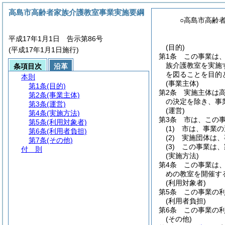
高島市高齢者家族介護教室事業実施要綱
○高島市高齢
平成17年1月1日 告示第86号
(目的)
(平成17年1月1日施行)
第1条
この事業は
族介護教室を実施
条項目次
沿革
を図ることを目的
本則
(事業主体)
第1条
(目的)
第2条
実施主体は
第2条
(事業主体)
の決定を除き、事
第3条
(運営)
(運営)
第4条
(実施方法)
第3条
市は、この
第5条
(利用対象者)
(1)
市は、事業の
第6条
(利用者負担)
(2)
実施団体は、
第7条
(その他)
(3)
この事業は、
付 則
(実施方法)
第4条
この事業は
めの教室を開催す
(利用対象者)
第5条
この事業の
(利用者負担)
第6条
この事業の
(その他)