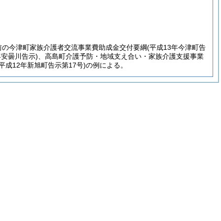
併前の今津町家族介護者交流事業費助成金交付要綱
(平成13年今津町告
年安曇川告示)
、高島町介護予防・地域支え合い・家族介護支援事業
(平成12年新旭町告示第17号)
の例による。