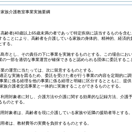
者家族介護教室事業実施要綱
、高齢者
(40歳以上65歳未満の者であって特定疾病に該当するものを含む
することにより、高齢者を介護している家族の身体的、精神的、経済的
とする。
高島市とし、その責任の下に事業を実施するものとする。
この場合にお
業の一部を適切な事業運営が確保できると認められる団体に委託するこ
事業の運営に当たっては、次に留意するものとする。
適正な実施を図るため、委託を受けた者が行う事業の内容を定期的に調
事業に係る経理を他の事業に係る経理と明確に区分するとともに、提供
家族介護者交流事業と一体的に実施することができるものとする。
、利用対象者に対し、介護方法や介護に関する効果的な記録方法、介護
るものとする。
利用対象者は、高齢者を現に介護している家族や近隣の援助者等とする
利用者は、教材費等の実費を負担するものとする。