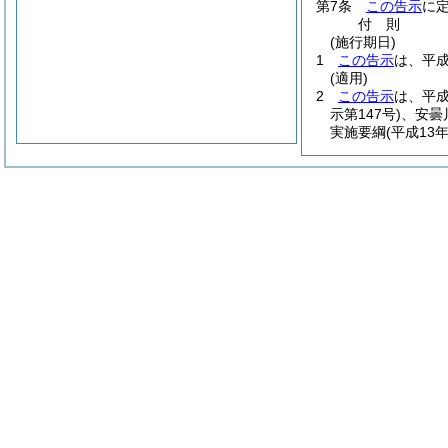
第7条
この告示
に
付
則
(施行期日)
1
この告示
は、平成
(適用)
2
この告示
は、平成
示第147号)
、安曇
実施要綱
(平成13