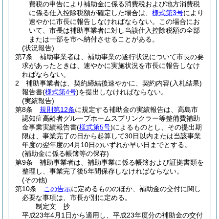
費税の申告により補助金に係る消費税および地方消費税
に係る仕入控除税額が確定した場合は、
様式第3号
により
速やかに市長に報告しなければならない。
この場合にお
いて、市長は補助事業者に対し当該仕入控除税額の全部
または一部を市へ納付させることがある。
(状況報告)
第7条
補助事業者は、補助事業の遂行状況について市長の要
求があったときは、速やかに実施状況を市長に報告しなけ
ればならない。
2
補助事業者は、契約締結後速やかに、契約内容
(入札結果)
報告書
(
様式第4号
)
を提出しなければならない。
(実績報告)
第8条
規則第12条
に規定する補助金の実績報告は、高島市
認知症高齢者グループホームスプリンクラー等整備費補助
金事業実績報告書
(
様式第5号
)
によるものとし、その提出期
限は、事業完了の日から起算して30日以内または当該事業
年度の翌年度の4月10日のいずれか早い日までとする。
(補助金に係る帳簿等の保存)
第9条
補助事業者は、補助事業に係る帳簿および証拠書類を
整理し、事業完了後5年間保存しなければならない。
(その他)
第10条
この告示
に定めるもののほか、補助金の交付に関し
必要な事項は、市長が別に定める。
制定文
抄
平成23年4月1日から適用し、平成23年度分の補助金の交付