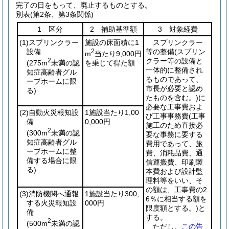
完了の日をもって、廃止するものとする。
別表
(第2条、第3条関係)
1 区分
2 補助基準額
3 対象経費
(1)
スプリンクラー
施設の床面積に1
スプリンクラー
設備
2
等の整備
(スプリン
m
当たり9,000円
2
クラー等の設備と
(275m
未満の認
を乗じて得た額
一体的に整備され
知症高齢者グル
るものであって、
ープホームに限
市長が必要と認め
る)
たものを含む。)
に
必要な工事費およ
(2)
自動火災報知設
1施設当たり1,00
び工事事務費
(工事
備
0,000円
施工のため直接必
2
(300m
未満の認
要な事務に要する
知症高齢者グル
費用であって、旅
ープホームに整
費、消耗品費、通
備する場合に限
信運搬費、印刷製
る)
本費および設計監
理料等をいい、そ
の額は、工事費の2.
(3)
消防機関へ通報
1施設当たり300,
6％に相当する額を
する火災報知設
000円
限度額とする。)
と
備
する。
2
(500m
未満の認
ただし、
この告