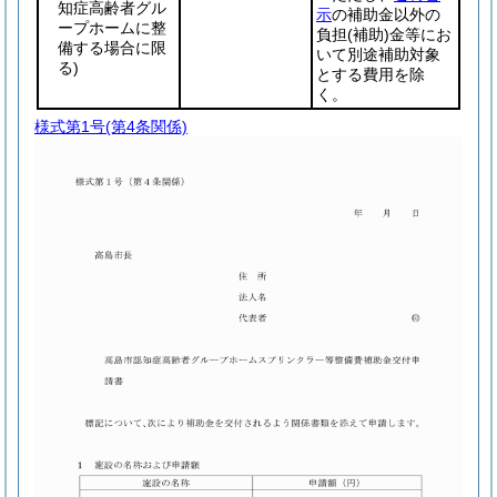
知症高齢者グル
示
の補助金以外の
ープホームに整
負担
(補助)
金等にお
備する場合に限
いて別途補助対象
る)
とする費用を除
く。
様式第1号
(第4条関係)