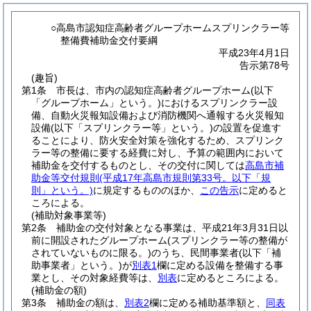
○高島市認知症高齢者グループホームスプリンクラー等
整備費補助金交付要綱
平成23年4月1日
告示第78号
(趣旨)
第1条
市長は、市内の認知症高齢者グループホーム
(以下
「グループホーム」という。)
におけるスプリンクラー設
備、自動火災報知設備および消防機関へ通報する火災報知
設備
(以下「スプリンクラー等」という。)
の設置を促進す
ることにより、防火安全対策を強化するため、スプリンク
ラー等の整備に要する経費に対し、予算の範囲内において
補助金を交付するものとし、その交付に関しては
高島市補
助金等交付規則
(平成17年高島市規則第33号。以下「規
則」という。)
に規定するもののほか、
この告示
に定めると
ころによる。
(補助対象事業等)
第2条
補助金の交付対象となる事業は、平成21年3月31日以
前に開設されたグループホーム
(スプリンクラー等の整備が
されていないものに限る。)
のうち、民間事業者
(以下「補
助事業者」という。)
が
別表1
欄に定める設備を整備する事
業とし、その対象経費等は、
別表
に定めるところによる。
(補助金の額)
第3条
補助金の額は、
別表2
欄に定める補助基準額と、
同表