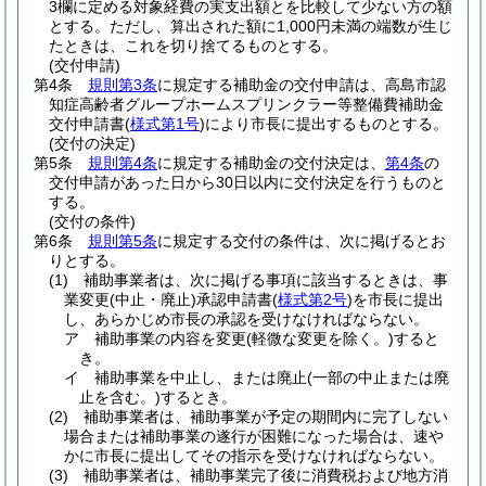
3欄に定める対象経費の実支出額とを比較して少ない方の額
とする。
ただし、算出された額に1,000円未満の端数が生じ
たときは、これを切り捨てるものとする。
(交付申請)
第4条
規則第3条
に規定する補助金の交付申請は、高島市認
知症高齢者グループホームスプリンクラー等整備費補助金
交付申請書
(
様式第1号
)
により市長に提出するものとする。
(交付の決定)
第5条
規則第4条
に規定する補助金の交付決定は、
第4条
の
交付申請があった日から30日以内に交付決定を行うものと
する。
(交付の条件)
第6条
規則第5条
に規定する交付の条件は、次に掲げるとお
りとする。
(1)
補助事業者は、次に掲げる事項に該当するときは、事
業変更
(中止・廃止)
承認申請書
(
様式第2号
)
を市長に提出
し、あらかじめ市長の承認を受けなければならない。
ア
補助事業の内容を変更
(軽微な変更を除く。)
すると
き。
イ
補助事業を中止し、または廃止
(一部の中止または廃
止を含む。)
するとき。
(2)
補助事業者は、補助事業が予定の期間内に完了しない
場合または補助事業の遂行が困難になった場合は、速や
かに市長に提出してその指示を受けなければならない。
(3)
補助事業者は、補助事業完了後に消費税および地方消