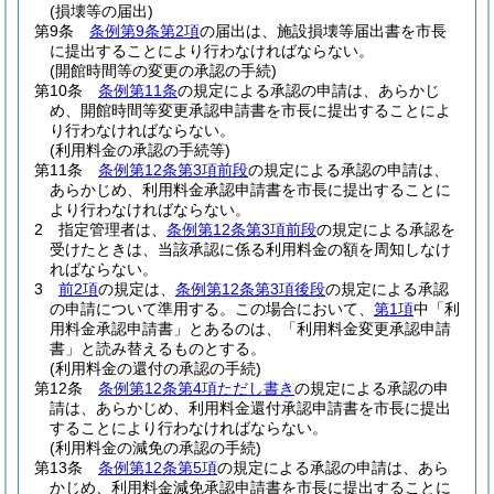
(損壊等の届出)
第9条
条例第9条第2項
の届出は、施設損壊等届出書を市長
に提出することにより行わなければならない。
(開館時間等の変更の承認の手続)
第10条
条例第11条
の規定による承認の申請は、あらかじ
め、開館時間等変更承認申請書を市長に提出することによ
り行わなければならない。
(利用料金の承認の手続等)
第11条
条例第12条第3項前段
の規定による承認の申請は、
あらかじめ、利用料金承認申請書を市長に提出することに
より行わなければならない。
2
指定管理者は、
条例第12条第3項前段
の規定による承認を
受けたときは、当該承認に係る利用料金の額を周知しなけ
ればならない。
3
前2項
の規定は、
条例第12条第3項後段
の規定による承認
の申請について準用する。
この場合において、
第1項
中「利
用料金承認申請書」とあるのは、「利用料金変更承認申請
書」と読み替えるものとする。
(利用料金の還付の承認の手続)
第12条
条例第12条第4項ただし書き
の規定による承認の申
請は、あらかじめ、利用料金還付承認申請書を市長に提出
することにより行わなければならない。
(利用料金の減免の承認の手続)
第13条
条例第12条第5項
の規定による承認の申請は、あら
かじめ、利用料金減免承認申請書を市長に提出することに