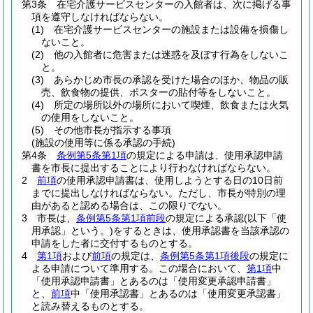
第3条
在宅介護サービスセンターの入館者は、次に掲げる事
項を遵守しなければならない。
(1)
在宅介護サービスセンターの施設または設備を損傷し
ないこと。
(2)
他の入館者に危害または迷惑を及ぼす行為をしないこ
と。
(3)
あらかじめ市長の承認を受けた場合のほか、物品の販
売、飲食物の提供、ポスターの貼付等をしないこと。
(4)
所定の場所以外の場所において喫煙、飲食または火気
の使用をしないこと。
(5)
その他市長が指示する事項
(施設の使用等に係る承認の手続)
第4条
条例第5条第1項
の規定による申請は、使用承認申請
書を市長に提出することにより行わなければならない。
2
前項
の使用承認申請書は、使用しようとする日の10日前
までに提出しなければならない。
ただし、市長が特別の理
由があると認める場合は、この限りでない。
3
市長は、
条例第5条第1項前段
の規定による承認
(以下「使
用承認」という。)
をするときは、使用承認書を当該承認の
申請をした者に交付するものとする。
4
第1項
および
前項
の規定は、
条例第5条第1項後段
の規定に
よる申請について準用する。
この場合において、
第1項
中
「使用承認申請書」とあるのは「使用変更承認申請書」
と、
前項
中「使用承認書」とあるのは「使用変更承認書」
と読み替えるものとする。