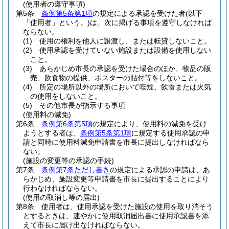
(使用者の遵守事項)
第5条
条例第5条第1項
の規定による承認を受けた者
(以下
「使用者」という。)
は、次に掲げる事項を遵守しなければ
ならない。
(1)
使用の権利を他人に譲渡し、または転貸しないこと。
(2)
使用承認を受けていない施設または設備を使用しない
こと。
(3)
あらかじめ市長の承認を受けた場合のほか、物品の販
売、飲食物の提供、ポスターの貼付等をしないこと。
(4)
所定の場所以外の場所において喫煙、飲食または火気
の使用をしないこと。
(5)
その他市長が指示する事項
(使用料の減免)
第6条
条例第6条第5項
の規定により、使用料の減免を受け
ようとする者は、
条例第5条第1項
に規定する使用承認の申
請と同時に使用料減免申請書を市長に提出しなければなら
ない。
(施設の変更等の承認の手続)
第7条
条例第7条ただし書き
の規定による承認の申請は、あ
らかじめ、施設変更等申請書を市長に提出することにより
行わなければならない。
(使用の取消し等の届出)
第8条
使用者は、使用承認を受けた施設の使用を取り消そう
とするときは、速やかに使用取消届出書に使用承認書を添
えて市長に届け出なければならない。