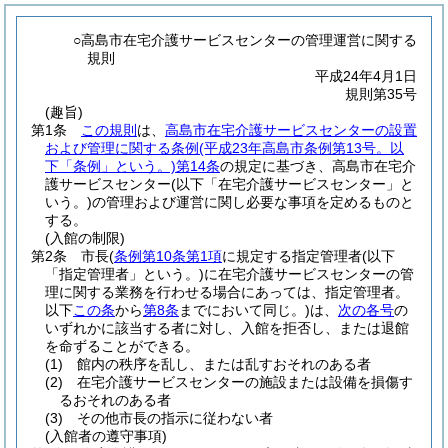
○高島市在宅介護サービスセンターの管理運営に関する
規則
平成24年4月1日
規則第35号
(趣旨)
第1条
この規則
は、
高島市在宅介護サービスセンターの設置
および管理に関する条例
(平成23年高島市条例第13号。以
下「条例」という。)
第14条
の規定に基づき、高島市在宅介
護サービスセンター
(以下「在宅介護サービスセンター」と
いう。)
の管理および運営に関し必要な事項を定めるものと
する。
(入館の制限)
第2条
市長
(
条例第10条第1項
に規定する指定管理者
(以下
「指定管理者」という。)
に在宅介護サービスセンターの管
理に関する業務を行わせる場合にあっては、指定管理者。
以下
この条
から
第8条
までにおいて同じ。)
は、
次の各号
の
いずれかに該当する者に対し、入館を拒否し、または退館
を命ずることができる。
(1)
館内の秩序を乱し、または乱すおそれのある者
(2)
在宅介護サービスセンターの施設または設備を損傷す
るおそれのある者
(3)
その他市長の指示に従わない者
(入館者の遵守事項)