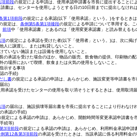
1項前段
の規定による申請は、使用承認申請書を市長に提出することに
申請書は、センターを使用しようとする日の10日前までに提出しなけれ
条第1項前段
の規定による承認
(以下「使用承認」という。)
をするときは
の規定は、
条例第5条第1項後段
の規定による申請について準用する。
こ
、
前項
中「使用承認書」とあるのは「使用変更承認書」と読み替えるも
)
1項
の規定による承認を受けた者
(以下「使用者」という。)
は、次に掲げ
他人に譲渡し、または転貸しないこと。
けていない施設または設備を使用しないこと。
長の承認を受けた場合のほか、物品の販売、飲食物の提供、印刷物の配
外の場所において喫煙、飲食または火気の使用をしないこと。
指示する事項
認の手続)
だし書
の規定による承認の申請は、あらかじめ、施設変更等申請書を市
届出)
使用承認を受けたセンターの使用を取り消そうとするときは、使用取消
1項
の届出は、施設損壊等届出書を市長に提出することにより行わなけ
の承認の手続)
の規定による承認の申請は、あらかじめ、開館時間等変更承認申請書を
手続等)
条第3項前段
の規定による承認の申請は、あらかじめ、利用料金承認申請
条例第12条第3項前段
の承認を受けたときは、当該承認に係る利用料金の