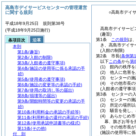
高島市デイサービスセンターの管理運営
に関する規則
○高島市デイ
平成18年9月25日 規則第38号
高島市デイサービ
(平成18年9月25日施行)
(趣旨)
第1条
この規則
は
条項目次
沿革
き、高島市デイサ
本則
(入館の制限)
第1条
(趣旨)
第2条
市長
(
条例第1
第2条
(入館の制限)
以下
この条
から
第
第3条
(入館者の遵守事項)
(1)
館内の秩序を
第4条
(施設の使用等に係る承認の手
(2)
他人に危害を
続)
(3)
センターの施
第5条
(使用者の遵守事項)
(4)
その他市長の
第6条
(施設の変更等の承認の手続)
(入館者の遵守事項
第7条
(使用の取消し等の届出)
第3条
センターの
第8条
(損壊等の届出)
(1)
センターの施
第9条
(開館時間等の変更の承認の手
(2)
所定の場所以
続)
(3)
騒音を発し、
第10条
(利用料金の承認の手続等)
(4)
あらかじめ市
第11条
(利用料金の還付の承認の手続)
幕、旗ざお等を
第12条
(使用承認申請書等の様式)
(5)
その他市長が
第13条
(その他)
(施設の使用等に係
付 則