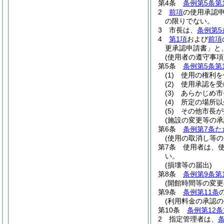
第4条
条例第5条第
2
前項
の使用承認
の限りでない。
3
市長は、
条例第5
4
第1項
および
前項
更承認申請書」と
(使用者の遵守事項
第5条
条例第5条第
(1)
使用の権利を
(2)
使用承認を受
(3)
あらかじめ市
(4)
所定の場所以
(5)
その他市長が
(施設の変更等の承
第6条
条例第7条た
(使用の取消し等の
第7条
使用者は、
い。
(損壊等の届出)
第8条
条例第9条第
(開館時間等の変更
第9条
条例第11条
(利用料金の承認の
第10条
条例第12
2
指定管理者は、