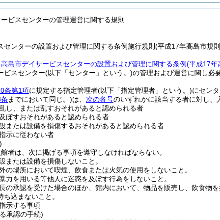
サービスセンターの管理運営に関する規則
スセンターの設置および管理に関する条例施行規則(平成17年高島市規則
、
高島市デイサービスセンターの設置および管理に関する条例
(平成17
ービスセンター
(以下「センター」という。)
の管理および運営に関し必
0条第1項
に規定する指定管理者
(以下「指定管理者」という。)
にセンタ
8条
までにおいて同じ。)
は、
次の各号
のいずれかに該当する者に対し、
乱し、または乱すおそれがあると認められる者
及ぼすおそれがあると認められる者
設または設備を損傷するおそれがあると認められる者
指示に従わない者
)
入館者は、次に掲げる事項を遵守しなければならない。
設または設備を損傷しないこと。
外の場所において喫煙、飲食または火気の使用をしないこと。
暴力を用いる等他人に迷惑を及ぼす行為をしないこと。
長の承認を受けた場合のほか、館内において、物品を販売し、飲食物を
持ち込まないこと。
指示する事項
る承認の手続)