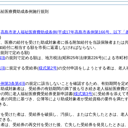
福祉医療費助成条例施行規則
、
高島市老人福祉医療費助成条例
(平成17年高島市条例第166号。以下「
)
は、医療の給付を受けた助成対象者に係る附加給付を当該保険者または
加給付に相当する額を市長に返還しなければならない。
の規則で定める額)
4項
の規則で定める額は、地方税法
(昭和25年法律第226号)
による市町村
1項
に規定する受給券
(
様式第2号
)
の交付申請をしようとする者は、老人
条例第3条第4項
の規定に該当しないことを確認するため、有効期間を定
る助成対象者は、受給券の有効期間の満了後も引き続き老人福祉医療費の
での間に老人福祉医療費受給券更新申請書
(
様式第3号
)
に受給券を添えて
象者の同意に基づき、公簿等により助成対象者が受給資格の要件を満た
きる。
付を受けた者は、受給券を破損し、汚損し、または亡失したときは、老
できる。
た者は、受給券の再交付を受けた後、亡失した受給券を発見したときは