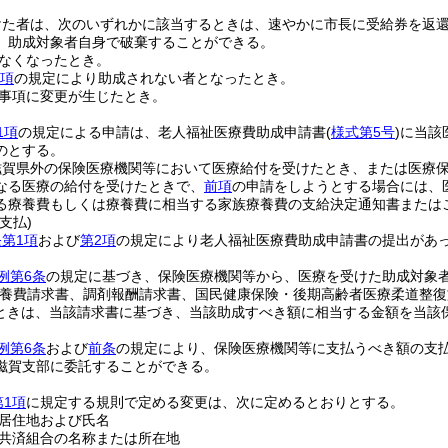
けた者は、次のいずれかに該当するときは、速やかに市長に受給券を返
、助成対象者自身で破棄することができる。
なくなったとき。
4項
の規定により助成されない者となったとき。
事項に変更が生じたとき。
1項
の規定による申請は、老人福祉医療費助成申請書
(
様式第5号
)
に当該
のとする。
滋賀県外の保険医療機関等において医療給付を受けたとき、または医療
なる医療の給付を受けたときで、
前項
の申請をしようとする場合には、
る療養費もしくは療養費に相当する家族療養費の支給決定通知書または
支払)
第1項
および
第2項
の規定により老人福祉医療費助成申請書の提出があ
例第6条
の規定に基づき、保険医療機関等から、医療を受けた助成対象
養費請求書、調剤報酬請求書、国民健康保険・後期高齢者医療柔道整復
ときは、当該請求書に基づき、当該助成すべき額に相当する金額を当該
例第6条
および
前条
の規定により、保険医療機関等に支払うべき額の支
滋賀支部に委託することができる。
第1項
に規定する規則で定める変更は、次に定めるとおりとする。
居住地および氏名
共済組合の名称または所在地