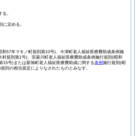
する。
別に定める。
昭和57年マキノ町規則第10号)
、今津町老人福祉医療費助成条例施
木村規則第1号)
、安曇川町老人福祉医療費助成条例施行規則
(昭和
15号)
または新旭町老人福祉医療費助成に関する
条例
施行規則
(昭
の規則の相当規定によりなされたものとみなす。