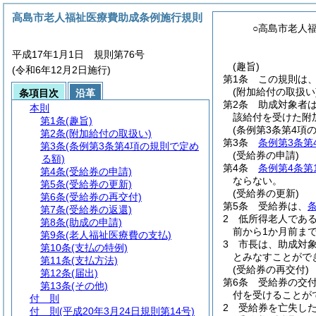
高島市老人福祉医療費助成条例施行規則
○高島市老人
平成17年1月1日 規則第76号
(趣旨)
(令和6年12月2日施行)
第1条
この規則は
(附加給付の取扱い
条項目次
沿革
第2条
助成対象者
本則
該給付を受けた附
第1条
(趣旨)
(条例第3条第4項
第2条
(附加給付の取扱い)
第3条
条例第3条第
第3条
(条例第3条第4項の規則で定め
(受給券の申請)
る額)
第4条
条例第4条第
第4条
(受給券の申請)
ならない。
第5条
(受給券の更新)
(受給券の更新)
第6条
(受給券の再交付)
第5条
受給券は、
第7条
(受給券の返還)
2
低所得老人であ
第8条
(助成の申請)
前から1か月前ま
第9条
(老人福祉医療費の支払)
3
市長は、助成対
第10条
(支払の特例)
とみなすことがで
第11条
(支払方法)
(受給券の再交付)
第12条
(届出)
第6条
受給券の交
第13条
(その他)
付を受けることが
付 則
2
受給券を亡失し
付 則
(平成20年3月24日規則第14号)