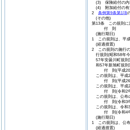
(3)
保険給付の内
(4)
附加給付の有
2
条例第9条第1項
(その他)
第13条
この規則に
付
則
(施行期日)
1
この規則は、平成
(経過措置)
2
この規則の施行
行規則
(昭和58年
57年安曇川町規則第
和57年新旭町規則第
付
則
(平成2
この規則は、平成2
付
則
(平成2
この規則は、平成2
付
則
(令和2
この規則は、公布
付
則
(令和3
この規則は、令和
付
則
(令和4
(施行期日)
1
この規則は、公
(経過措置)