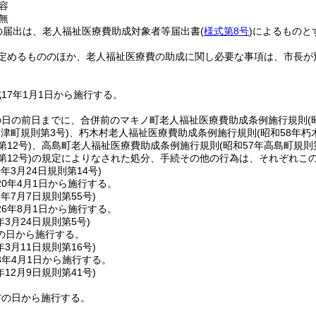
容
無
の届出は、老人福祉医療費助成対象者等届出書
(
様式第8号
)
によるものと
定めるもののほか、老人福祉医療費の助成に関し必要な事項は、市長が
17年1月1日から施行する。
の日の前日までに、合併前のマキノ町老人福祉医療費助成条例施行規則
(
今津町規則第3号)
、朽木村老人福祉医療費助成条例施行規則
(昭和58年朽
12号)
、高島町老人福祉医療費助成条例施行規則
(昭和57年高島町規則第
12号)
の規定によりなされた処分、手続その他の行為は、それぞれこ
0年3月24日
規則第14号)
0年4月1日から施行する。
6年7月7日
規則第55号)
6年8月1日から施行する。
年3月24日
規則第5号)
の日から施行する。
年3月11日
規則第16号)
3年4月1日から施行する。
年12月9日
規則第41号)
布の日から施行する。