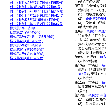
(受給券の返還)
付 則
(平成26年7月7日規則第55号)
第7条
受給券を受
付 則
(令和2年3月24日規則第5号)
受給券については
付 則
(令和3年3月11日規則第16号)
(1)
助成対象者で
付 則
(令和4年12月9日規則第41号)
(2)
条例第3条第
付 則
(令和5年3月9日規則第6号)
(3)
受給券の記載
付 則
(令和6年12月2日規則第46号)
(助成の申請)
様式第1号
削除
第8条
条例第5条第
様式第2号
(第4条関係)
類を添えて行うも
様式第3号
(第4条、第5条関係)
2
助成対象者が、
様式第4号
(第6条関係)
費の支給の対象と
様式第5号
(第8条関係)
要した費用に関す
様式第6号
(第10条関係)
(老人福祉医療費の
様式第7号
(第10条関係)
第9条
市長は、
前条
様式第8号
(第12条関係)
(支払の特例)
第10条
市長は、
条
歯科)
、訪問看護療
第7号
)
を受理した
(支払方法)
第11条
市長は、
条
診療報酬支払基金
(届出)
第12条
条例第9条
(1)
助成対象者の
(2)
保険者または