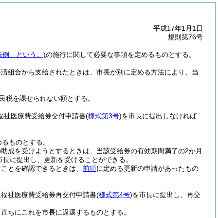
平成17年1月1日
規則第76号
条例」という。)
の施行に関して必要な事項を定めるものとする。
共済組合から支給されたときは、市長が別に定める方法により、当
民税を課せられない額とする。
福祉医療費受給券交付申請書
(
様式第3号
)
を市長に提出しなければ
めるものとする。
助成を受けようとするときは、当該受給券の有効期間満了の2か月
市長に提出し、更新を受けることができる。
すことを確認できるときは、
前項
に定める更新の申請があったもの
人福祉医療費受給券再交付申請書
(
様式第4号
)
を市長に提出し、再交
、直ちにこれを市長に返還するものとする。