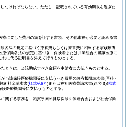
還しなければならない。
ただし、記載されている有効期限を過ぎた
医療に要した費用の額を証する書類、その他市長が必要と認める書
保険各法の規定に基づく療養費もしくは療養費に相当する家族療養
医療保険各法の規定に基づき、保険者または共済組合の当該医療に
これに代る証明書を添えて行うものとする。
ったときは、当該助成すべき金額を申請者に支払うものとする。
者が当該保険医療機関等に支払うべき費用の診療報酬請求書
(医科・
施術料金請求書
(
様式第6号
)
または福祉医療費請求書
(連名簿)
(
様式
保険医療機関等に支払うものとする。
払に関する事務を、滋賀県国民健康保険団体連合会および社会保険