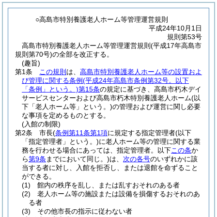
○高島市特別養護老人ホーム等管理運営規則
平成24年10月1日
規則第53号
高島市特別養護老人ホーム等管理運営規則(平成17年高島市
規則第70号)の全部を改正する。
(趣旨)
第1条
この規則
は、
高島市特別養護老人ホーム等の設置およ
び管理に関する条例
(平成24年高島市条例第32号。以下
「条例」という。)
第15条
の規定に基づき、高島市朽木デイ
サービスセンターおよび高島市朽木特別養護老人ホーム
(以
下「老人ホーム等」という。)
の管理および運営に関し必要
な事項を定めるものとする。
(入館の制限)
第2条
市長
(
条例第11条第1項
に規定する指定管理者
(以下
「指定管理者」という。)
に老人ホーム等の管理に関する業
務を行わせる場合にあっては、指定管理者。以下
この条
か
ら
第9条
までにおいて同じ。)
は、
次の各号
のいずれかに該
当する者に対し、入館を拒否し、または退館を命ずること
ができる。
(1)
館内の秩序を乱し、または乱すおそれのある者
(2)
老人ホーム等の施設または設備を損傷するおそれのあ
る者
(3)
その他市長の指示に従わない者