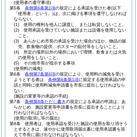
(使用者の遵守事項)
第5条
条例第6条第1項
の規定による承認を受けた者
(以下
「使用者」という。)
は、次に掲げる事項を遵守しなければ
ならない。
(1)
使用の権利を他人に譲渡し、または転貸しないこと。
(2)
使用承認を受けていない施設または設備を使用しない
こと。
(3)
あらかじめ市長の承認を受けた場合のほか、物品の販
売、飲食物の提供、ポスターの貼付等をしないこと。
(4)
所定の場所以外の場所において喫煙、飲食または火気
の使用をしないこと。
(5)
その他市長が指示する事項
(使用料の減免)
第6条
条例第7条第6項
の規定により、使用料の減免を受け
ようとする者は、
条例第6条第1項
に規定する使用承認の申
請と同時に使用料減免申請書を市長に提出しなければなら
ない。
(施設の変更等の承認の手続)
第7条
条例第8条ただし書き
の規定による承認の申請は、あ
らかじめ、施設変更等申請書を市長に提出することにより
行わなければならない。
(使用の取消し等の届出)
第8条
使用者は、使用承認を受けた施設の使用を取り消そう
とするときは、速やかに使用取消届出書に使用承認書を添
えて市長に届け出なければならない。