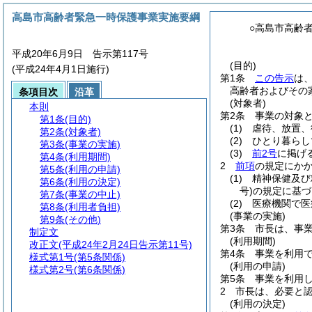
高島市高齢者緊急一時保護事業実施要綱
○高島市高齢
平成20年6月9日 告示第117号
(目的)
(平成24年4月1日施行)
第1条
この告示
は
高齢者およびその
条項目次
沿革
(対象者)
本則
第2条
事業の対象と
第1条
(目的)
(1)
虐待、放置、
第2条
(対象者)
(2)
ひとり暮らし
第3条
(事業の実施)
(3)
前2号
に掲げ
第4条
(利用期間)
2
前項
の規定にか
第5条
(利用の申請)
(1)
精神保健及び
第6条
(利用の決定)
号)
の規定に基づ
第7条
(事業の中止)
(2)
医療機関で医
第8条
(利用者負担)
(事業の実施)
第9条
(その他)
第3条
市長は、事
制定文
(利用期間)
改正文
(平成24年2月24日告示第11号)
第4条
事業を利用で
様式第1号
(第5条関係)
(利用の申請)
様式第2号
(第6条関係)
第5条
事業を利用
2
市長は、必要と
(利用の決定)