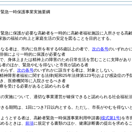
者緊急一時保護事業実施要綱
、緊急に保護が必要な高齢者を一時的に高齢者福祉施設に入所させる高
家族の福祉の向上と家庭生活の安定を図ることを目的とする。
なる者は、市内に住所を有する65歳以上の者で、
次の各号
のいずれか
徘徊により一時的に保護が必要な者
で、身体上または精神上の障害のため日常生活を営むことに支障があり
る者のほか、緊急やむを得ないと市長が認める者
かわらず、
次の各号
のいずれかに該当する者は、対象としない。
精神障害者福祉に関する法律
(昭和25年法律第123号)
および感染症の予
き、医療機関等に入院させるべき者
療を受ける必要があると認められる者
業の実施について、適切な事業運営が確保できると認められる社会福祉
きる期間は、1回につき7日以内とする。
ただし、市長がやむを得ない
しようとする者は、高齢者緊急一時保護事業利用申請書
(
様式第1号
)
を市
認めるときは、
前項
に規定する書類のほか、健康診断書の提出を求める