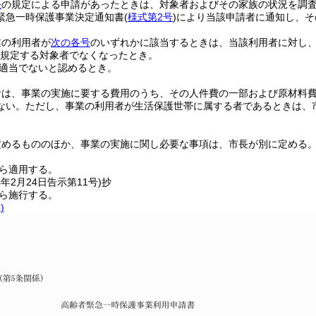
条
の規定による申請があったときは、対象者およびその家族の状況を調
緊急一時保護事業決定通知書
(
様式第2号
)
により当該申請者に通知し、そ
業の利用者が
次の各号
のいずれかに該当するときは、当該利用者に対し
規定する対象者でなくなったとき。
適当でないと認めるとき。
者は、事業の実施に要する費用のうち、その人件費の一部および原材料
ない。
ただし、事業の利用者が生活保護世帯に属する者であるときは、
定めるもののほか、事業の実施に関し必要な事項は、市長が別に定める
から適用する。
4年2月24日
告示第11号)
抄
から施行する。
)