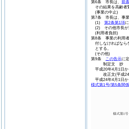
第6条
市長は、
前
その結果を高齢者
(事業の中止)
第7条
市長は、事
(1)
第2条第1項
に
(2)
その他市長が
(利用者負担)
第8条
事業の利用
付しなければなら
とする。
(その他)
第9条
この告示
に
制定文
抄
平成20年4月1日
改正文
(平成2
平成24年4月1日
様式第1号
(第5条関係