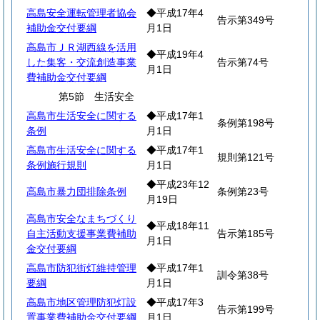
高島安全運転管理者協会
◆平成17年4
告示第349号
補助金交付要綱
月1日
高島市ＪＲ湖西線を活用
◆平成19年4
した集客・交流創造事業
告示第74号
月1日
費補助金交付要綱
第5節 生活安全
高島市生活安全に関する
◆平成17年1
条例第198号
条例
月1日
高島市生活安全に関する
◆平成17年1
規則第121号
条例施行規則
月1日
◆平成23年12
高島市暴力団排除条例
条例第23号
月19日
高島市安全なまちづくり
◆平成18年11
自主活動支援事業費補助
告示第185号
月1日
金交付要綱
高島市防犯街灯維持管理
◆平成17年1
訓令第38号
要綱
月1日
高島市地区管理防犯灯設
◆平成17年3
告示第199号
置事業費補助金交付要綱
月1日