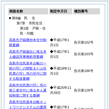
例規名称
制定年月日
種別番号
■ 第8編
民
生
第7章 市民生活
第1節 戸籍・住
民・印鑑
高島市戸籍謄抄本交付制
◆平成17年1
告示第102号
限要綱
月1日
高島市戸籍届出に係る本
◆平成17年1
告示第103号
人確認等事務処理要綱
月1日
高島市住民基本台帳の一
部の写しの閲覧または住
◆平成18年11
告示第186号
民票の写し等の交付に関
月1日
する取扱要綱
高島市住民票の写し等の
◆平成25年11
第三者交付に係る本人通
告示第128号
月28日
知制度に関する要綱
高島市住民基本台帳ネッ
トワークシステムの運用
◆平成17年1