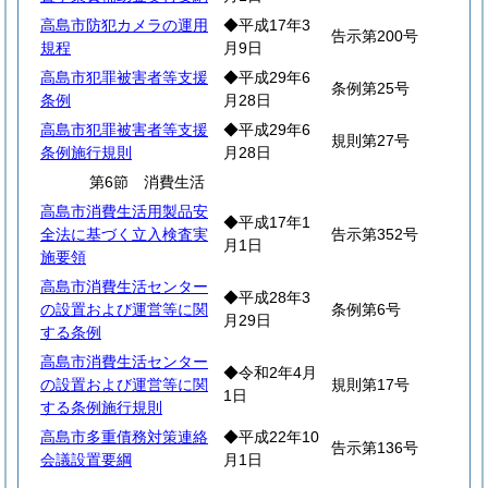
高島市防犯カメラの運用
◆平成17年3
告示第200号
規程
月9日
高島市犯罪被害者等支援
◆平成29年6
条例第25号
条例
月28日
高島市犯罪被害者等支援
◆平成29年6
規則第27号
条例施行規則
月28日
第6節 消費生活
高島市消費生活用製品安
◆平成17年1
全法に基づく立入検査実
告示第352号
月1日
施要領
高島市消費生活センター
◆平成28年3
の設置および運営等に関
条例第6号
月29日
する条例
高島市消費生活センター
◆令和2年4月
の設置および運営等に関
規則第17号
1日
する条例施行規則
高島市多重債務対策連絡
◆平成22年10
告示第136号
会議設置要綱
月1日