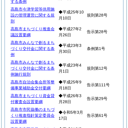
する条例
高島市今津学習等供用施
◆平成25年10
設の管理運営に関する規
規則第28号
月10日
則
高島市まちづくり推進会
◆平成27年2
告示第28号
議設置要綱
月26日
高島市みんなで創るまち
◆平成23年3
づくり交付金に関する条
条例第1号
月30日
例
高島市みんなで創るまち
◆平成23年4
づくり交付金に関する条
規則第12号
月1日
例施行規則
高島市自治会集会所等整
◆平成25年9
告示第111号
備事業補助金交付要綱
月18日
高島市まちづくり資金貸
◆平成26年3
告示第29号
付審査会設置要綱
月28日
高島市市民協働のまちづ
◆令和5年3月
くり推進指針策定委員会
告示第61号
17日
設置要綱