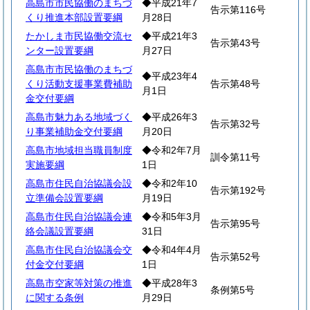
高島市市民協働のまちづ
◆平成21年7
告示第116号
くり推進本部設置要綱
月28日
たかしま市民協働交流セ
◆平成21年3
告示第43号
ンター設置要綱
月27日
高島市市民協働のまちづ
◆平成23年4
くり活動支援事業費補助
告示第48号
月1日
金交付要綱
高島市魅力ある地域づく
◆平成26年3
告示第32号
り事業補助金交付要綱
月20日
高島市地域担当職員制度
◆令和2年7月
訓令第11号
実施要綱
1日
高島市住民自治協議会設
◆令和2年10
告示第192号
立準備会設置要綱
月19日
高島市住民自治協議会連
◆令和5年3月
告示第95号
絡会議設置要綱
31日
高島市住民自治協議会交
◆令和4年4月
告示第52号
付金交付要綱
1日
高島市空家等対策の推進
◆平成28年3
条例第5号
に関する条例
月29日