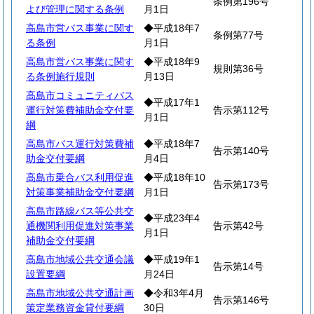
条例第196号
よび管理に関する条例
月1日
高島市営バス事業に関す
◆平成18年7
条例第77号
る条例
月1日
高島市営バス事業に関す
◆平成18年9
規則第36号
る条例施行規則
月13日
高島市コミュニティバス
◆平成17年1
運行対策費補助金交付要
告示第112号
月1日
綱
高島市バス運行対策費補
◆平成18年7
告示第140号
助金交付要綱
月4日
高島市乗合バス利用促進
◆平成18年10
告示第173号
対策事業補助金交付要綱
月1日
高島市路線バス等公共交
◆平成23年4
通機関利用促進対策事業
告示第42号
月1日
補助金交付要綱
高島市地域公共交通会議
◆平成19年1
告示第14号
設置要綱
月24日
高島市地域公共交通計画
◆令和3年4月
告示第146号
策定業務資金貸付要綱
30日