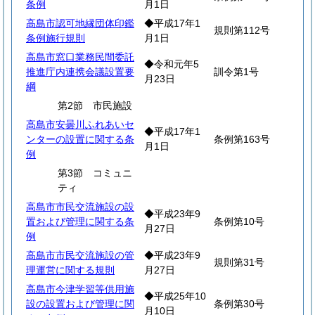
条例
月1日
高島市認可地縁団体印鑑
◆平成17年1
規則第112号
条例施行規則
月1日
高島市窓口業務民間委託
◆令和元年5
推進庁内連携会議設置要
訓令第1号
月23日
綱
第2節 市民施設
高島市安曇川ふれあいセ
◆平成17年1
ンターの設置に関する条
条例第163号
月1日
例
第3節 コミュニ
ティ
高島市市民交流施設の設
◆平成23年9
置および管理に関する条
条例第10号
月27日
例
高島市市民交流施設の管
◆平成23年9
規則第31号
理運営に関する規則
月27日
高島市今津学習等供用施
◆平成25年10
設の設置および管理に関
条例第30号
月10日