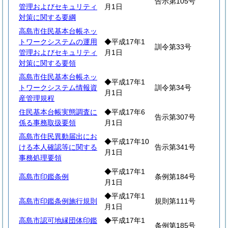
告示第105号
管理およびセキュリティ
月1日
対策に関する要綱
高島市住民基本台帳ネッ
トワークシステムの運用
◆平成17年1
訓令第33号
管理およびセキュリティ
月1日
対策に関する要領
高島市住民基本台帳ネッ
◆平成17年1
トワークシステム情報資
訓令第34号
月1日
産管理規程
住民基本台帳実態調査に
◆平成17年6
告示第307号
係る事務取扱要領
月1日
高島市住民異動届出にお
◆平成17年10
ける本人確認等に関する
告示第341号
月1日
事務処理要領
◆平成17年1
高島市印鑑条例
条例第184号
月1日
◆平成17年1
高島市印鑑条例施行規則
規則第111号
月1日
高島市認可地縁団体印鑑
◆平成17年1
条例第185号