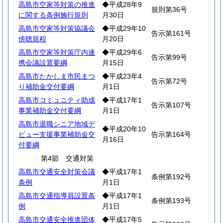
高島市空家等対策の推進
◆平成28年9
規則第36号
に関する条例施行規則
月30日
高島市空家等対策協議会
◆平成29年10
告示第161号
傍聴規程
月20日
高島市空家等対策庁内連
◆平成29年6
告示第99号
携会議設置要綱
月15日
高島市たかしま市民まつ
◆平成23年4
告示第72号
り補助金交付要綱
月1日
高島市コミュニティ助成
◆平成17年1
告示第107号
事業補助金交付要綱
月1日
高島市退職シニア地域デ
◆平成20年10
ビュー支援事業補助金交
告示第164号
月16日
付要綱
第4節 交通対策
高島市交通安全対策会議
◆平成17年1
条例第192号
条例
月1日
高島市交通指導員設置条
◆平成17年1
条例第193号
例
月1日
高島市交通安全推進団体
◆平成17年5