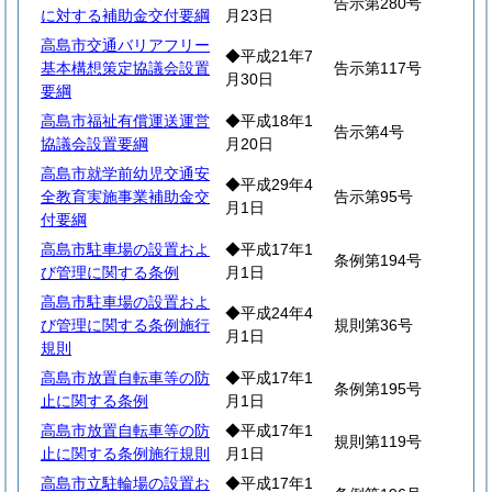
告示第280号
に対する補助金交付要綱
月23日
高島市交通バリアフリー
◆平成21年7
基本構想策定協議会設置
告示第117号
月30日
要綱
高島市福祉有償運送運営
◆平成18年1
告示第4号
協議会設置要綱
月20日
高島市就学前幼児交通安
◆平成29年4
全教育実施事業補助金交
告示第95号
月1日
付要綱
高島市駐車場の設置およ
◆平成17年1
条例第194号
び管理に関する条例
月1日
高島市駐車場の設置およ
◆平成24年4
び管理に関する条例施行
規則第36号
月1日
規則
高島市放置自転車等の防
◆平成17年1
条例第195号
止に関する条例
月1日
高島市放置自転車等の防
◆平成17年1
規則第119号
止に関する条例施行規則
月1日
高島市立駐輪場の設置お
◆平成17年1