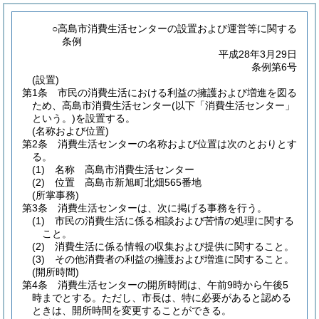
○高島市消費生活センターの設置および運営等に関する
条例
平成28年3月29日
条例第6号
(設置)
第1条
市民の消費生活における利益の擁護および増進を図る
ため、高島市消費生活センター
(以下「消費生活センター」
という。)
を設置する。
(名称および位置)
第2条
消費生活センターの名称および位置は次のとおりとす
る。
(1)
名称 高島市消費生活センター
(2)
位置 高島市新旭町北畑565番地
(所掌事務)
第3条
消費生活センターは、次に掲げる事務を行う。
(1)
市民の消費生活に係る相談および苦情の処理に関する
こと。
(2)
消費生活に係る情報の収集および提供に関すること。
(3)
その他消費者の利益の擁護および増進に関すること。
(開所時間)
第4条
消費生活センターの開所時間は、午前9時から午後5
時までとする。
ただし、市長は、特に必要があると認める
ときは、開所時間を変更することができる。