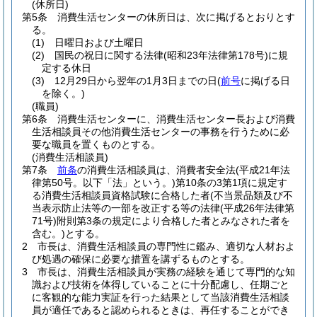
(休所日)
第5条
消費生活センターの休所日は、次に掲げるとおりとす
る。
(1)
日曜日および土曜日
(2)
国民の祝日に関する法律
(昭和23年法律第178号)
に規
定する休日
(3)
12月29日から翌年の1月3日までの日
(
前号
に掲げる日
を除く。)
(職員)
第6条
消費生活センターに、消費生活センター長および消費
生活相談員その他消費生活センターの事務を行うために必
要な職員を置くものとする。
(消費生活相談員)
第7条
前条
の消費生活相談員は、消費者安全法
(平成21年法
律第50号。以下「法」という。)
第10条の3第1項に規定す
る消費生活相談員資格試験に合格した者
(不当景品類及び不
当表示防止法等の一部を改正する等の法律
(平成26年法律第
71号)
附則第3条の規定により合格した者とみなされた者を
含む。)
とする。
2
市長は、消費生活相談員の専門性に鑑み、適切な人材およ
び処遇の確保に必要な措置を講ずるものとする。
3
市長は、消費生活相談員が実務の経験を通じて専門的な知
識および技術を体得していることに十分配慮し、任期ごと
に客観的な能力実証を行った結果として当該消費生活相談
員が適任であると認められるときは、再任することができ