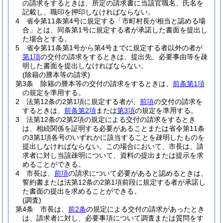
の請求をするときは、所定の請求書に当該官職名、氏名を
記載し、職印を押印しなければならない。
4
省令第11条第4号に規定する「市町村長が相当と認める場
合」とは、同条第1号に規定する者が承諾した書面を提出し
た場合とする。
5
省令第11条第1号から第4号までに規定する者以外の者が
第1項
の交付の請求をするときは、提出先、必要事由等を疎
明した書面を提出しなければならない。
(除籍の謄本等の請求)
第3条
除籍の謄本等の交付の請求をするときは、
前条第1項
の規定を準用する。
2
法第12条の2第1項に規定する者が、
前項
の交付の請求を
するときは、
前条第2項
または
第3項
の規定を準用する。
3
法第12条の2第2項の規定による交付の請求をするとき
は、相続関係を証明する必要があることまたは省令第11条
の3第1項各号のいずれかに該当することを疎明したものを
提出しなければならない。
この場合において、市長は、請
求者に対し当該疎明について、資料の提出または提示を求
めることができる。
4
市長は、
前項
の請求について必要があると認めるときは、
誓約書または法第12条の2第1項前段に規定する者が承諾し
た書面の提出を求めることができる。
(調査)
第4条
市長は、
前2条
の規定による交付の請求があったとき
は、請求者に対し、必要事項について調査または質問をす