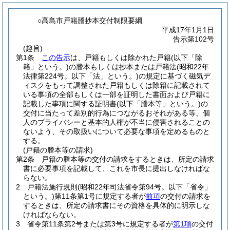
○高島市戸籍謄抄本交付制限要綱
平成17年1月1日
告示第102号
(趣旨)
第1条
この告示
は、戸籍もしくは除かれた戸籍
(以下「除
籍」という。)
の謄本もしくは抄本または戸籍法
(昭和22年
法律第224号。以下「法」という。)
の規定に基づく磁気デ
ィスクをもって調整された戸籍もしくは除籍に記載されて
いる事項の全部もしくは一部を証明した書面および戸籍に
記載した事項に関する証明書
(以下「謄本等」という。)
の
交付に当たって差別的行為につながるおそれがある等、個
人のプライバシーと基本的人権が不当に侵害されることの
ないよう、その取扱いについて必要な事項を定めるものと
する。
(戸籍の謄本等の請求)
第2条
戸籍の謄本等の交付の請求をするときは、所定の請求
書に必要事項を記載して、これを市長に提出しなければな
らない。
2
戸籍法施行規則
(昭和22年司法省令第94号。以下「省令」
という。)
第11条第1号に規定する者が
前項
の交付の請求を
するときは、所定の請求書にその資格を具体的に明示しな
ければならない。
3
省令第11条第2号または第3号に規定する者が
第1項
の交付