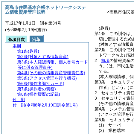
高島市住民基本台帳ネットワークシステ
ム情報資産管理規程
○高島市住民
平成17年1月1日 訓令第34号
(趣旨)
(令和8年2月19日施行)
第1条
この訓令は
切に管理するため
条項目次
沿革
(対象とする情報資
本則
第2条
この訓令で
第1条
(趣旨)
トワークおよび磁
第2条
(対象とする情報資産)
2
前項
の情報資産
第3条
(本人確認情報、個人番号カード
う。)
は、市民生活
等に係る管理責任)
てる。
第4条
(その他の情報資産管理責任者)
(本人確認情報、
第5条
(アクセス管理を行う機器)
第3条
セキュリテ
第6条
(操作者識別カード)
作者」という。)
に
第7条
(操作者の責務)
2
セキュリティ責
第8条
(操作履歴の記録)
3
セキュリティ責
付 則
(その他の情報資産
付 則
(令和8年2月19日訓令第1号)
第4条
システム管
(アクセス管理を行
第5条
セキュリテ
(1)
サーバ
(2)
業務端末