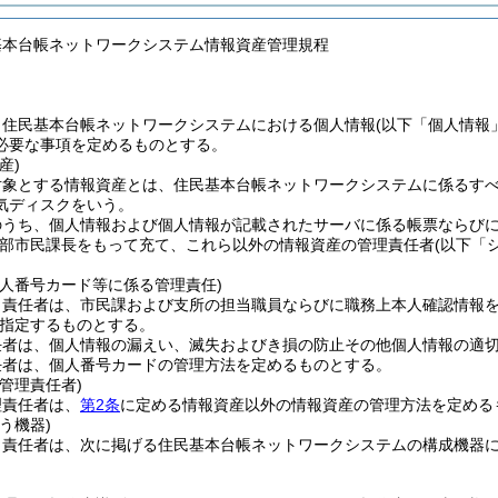
基本台帳ネットワークシステム情報資産管理規程
、住民基本台帳ネットワークシステムにおける個人情報
(以下「個人情報
必要な事項を定めるものとする。
産)
対象とする情報資産とは、住民基本台帳ネットワークシステムに係るす
気ディスクをいう。
のうち、個人情報および個人情報が記載されたサーバに係る帳票ならび
部市民課長をもって充て、これら以外の情報資産の管理責任者
(以下「
個人番号カード等に係る管理責任)
ィ責任者は、市民課および支所の担当職員ならびに職務上本人確認情報
指定するものとする。
任者は、個人情報の漏えい、滅失およびき損の防止その他個人情報の適
任者は、個人番号カードの管理方法を定めるものとする。
管理責任者)
理責任者は、
第2条
に定める情報資産以外の情報資産の管理方法を定める
う機器)
ィ責任者は、次に掲げる住民基本台帳ネットワークシステムの構成機器