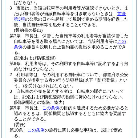
ばならない。
3
市長は、当該自転車等の利用者等が確認できないとき、ま
たは利用者等が当該自転車等を引き取らないときは、
前条
第3項
の公示の日から起算して規則で定める期間を経過した
後、当該自転車等を処分することができる。
(誓約書の提出)
第7条
市長は、保管した自転車等の利用者等が当該保管した
自転車等を引き取る場合においては、当該利用者等に
この
条例
の趣旨を説明した上誓約書の提出を求めることができ
る。
(記名および防犯登録)
第8条
利用者等は、その利用する自転車等に記名するよう努
めなければならない。
2
利用者等は、その利用する自転車について、都道府県公安
委員会が指定する者の行う防犯登録
(以下「防犯登録」とい
う。)
を受けなければならない。
3
自転車の小売を業とする者は、自転車の販売に当たって
は、記名および防犯登録の勧奨に努めなければならない。
(関係機関との協議、協力)
第9条
市長は、
この条例
の目的を達成するため必要があると
認めるときは、関係機関と協議するとともに協力を要請す
ることができる。
(委任)
第10条
この条例
の施行に関し必要な事項は、規則で定め
る。