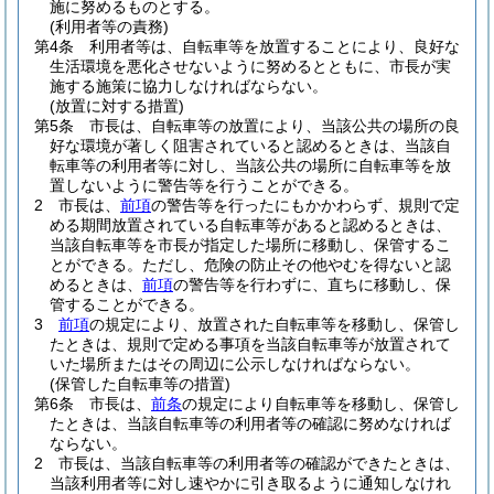
施に努めるものとする。
(利用者等の責務)
第4条
利用者等は、自転車等を放置することにより、良好な
生活環境を悪化させないように努めるとともに、市長が実
施する施策に協力しなければならない。
(放置に対する措置)
第5条
市長は、自転車等の放置により、当該公共の場所の良
好な環境が著しく阻害されていると認めるときは、当該自
転車等の利用者等に対し、当該公共の場所に自転車等を放
置しないように警告等を行うことができる。
2
市長は、
前項
の警告等を行ったにもかかわらず、規則で定
める期間放置されている自転車等があると認めるときは、
当該自転車等を市長が指定した場所に移動し、保管するこ
とができる。
ただし、危険の防止その他やむを得ないと認
めるときは、
前項
の警告等を行わずに、直ちに移動し、保
管することができる。
3
前項
の規定により、放置された自転車等を移動し、保管し
たときは、規則で定める事項を当該自転車等が放置されて
いた場所またはその周辺に公示しなければならない。
(保管した自転車等の措置)
第6条
市長は、
前条
の規定により自転車等を移動し、保管し
たときは、当該自転車等の利用者等の確認に努めなければ
ならない。
2
市長は、当該自転車等の利用者等の確認ができたときは、
当該利用者等に対し速やかに引き取るように通知しなけれ