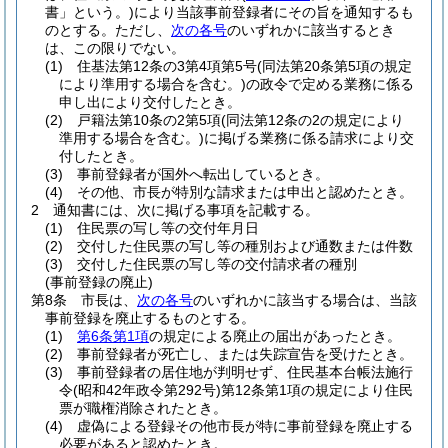
書」という。)
により当該事前登録者にその旨を通知するも
のとする。
ただし、
次の各号
のいずれかに該当するとき
は、この限りでない。
(1)
住基法第12条の3第4項第5号
(同法第20条第5項の規定
により準用する場合を含む。)
の政令で定める業務に係る
申し出により交付したとき。
(2)
戸籍法第10条の2第5項
(同法第12条の2の規定により
準用する場合を含む。)
に掲げる業務に係る請求により交
付したとき。
(3)
事前登録者が国外へ転出しているとき。
(4)
その他、市長が特別な請求または申出と認めたとき。
2
通知書には、次に掲げる事項を記載する。
(1)
住民票の写し等の交付年月日
(2)
交付した住民票の写し等の種別および通数または件数
(3)
交付した住民票の写し等の交付請求者の種別
(事前登録の廃止)
第8条
市長は、
次の各号
のいずれかに該当する場合は、当該
事前登録を廃止するものとする。
(1)
第6条第1項
の規定による廃止の届出があったとき。
(2)
事前登録者が死亡し、または失踪宣告を受けたとき。
(3)
事前登録者の居住地が判明せず、住民基本台帳法施行
令
(昭和42年政令第292号)
第12条第1項の規定により住民
票が職権消除されたとき。
(4)
虚偽による登録その他市長が特に事前登録を廃止する
必要があると認めたとき。