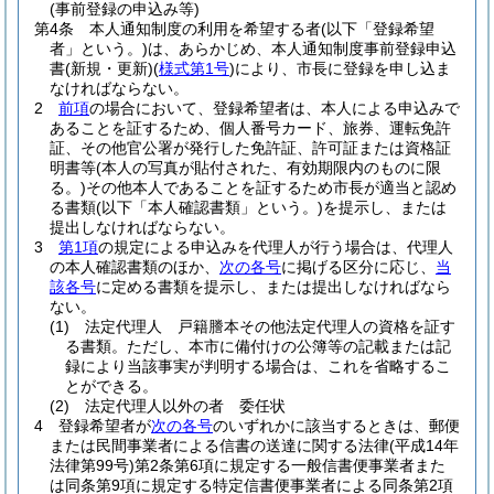
(事前登録の申込み等)
第4条
本人通知制度の利用を希望する者
(以下「登録希望
者」という。)
は、あらかじめ、本人通知制度事前登録申込
書
(新規・更新)
(
様式第1号
)
により、市長に登録を申し込ま
なければならない。
2
前項
の場合において、登録希望者は、本人による申込みで
あることを証するため、個人番号カード、旅券、運転免許
証、その他官公署が発行した免許証、許可証または資格証
明書等
(本人の写真が貼付された、有効期限内のものに限
る。)
その他本人であることを証するため市長が適当と認め
る書類
(以下「本人確認書類」という。)
を提示し、または
提出しなければならない。
3
第1項
の規定による申込みを代理人が行う場合は、代理人
の本人確認書類のほか、
次の各号
に掲げる区分に応じ、
当
該各号
に定める書類を提示し、または提出しなければなら
ない。
(1)
法定代理人 戸籍謄本その他法定代理人の資格を証す
る書類。
ただし、本市に備付けの公簿等の記載または記
録により当該事実が判明する場合は、これを省略するこ
とができる。
(2)
法定代理人以外の者 委任状
4
登録希望者が
次の各号
のいずれかに該当するときは、郵便
または民間事業者による信書の送達に関する法律
(平成14年
法律第99号)
第2条第6項に規定する一般信書便事業者また
は同条第9項に規定する特定信書便事業者による同条第2項