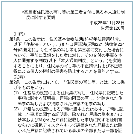
○高島市住民票の写し等の第三者交付に係る本人通知制
度に関する要綱
平成25年11月28日
告示第128号
(目的)
第1条
この告示は、住民基本台帳法
(昭和42年法律第81号。
以下「住基法」という。)
または戸籍法
(昭和22年法律第224
号)
の規定により住民票の写し等を第三者に交付した場合に
おいて、事前に登録をした者に対し、その交付の事実を本
人に通知する制度
(以下「本人通知制度」という。)
を実施
することにより、住民票の写し等の不正請求および不正取
得による個人の権利の侵害を防止することを目的とする。
(定義)
第2条
この告示において、「住民票の写し等」とは、次に掲
げるものをいう。
(1)
住基法の規定による住民票の写し、住民票に記載した
事項に関する証明書、戸籍の附票の写し、消除された住
民票の写しおよび消除された戸籍の附票の写し
(2)
戸籍法の規定による戸籍の謄本または抄本、戸籍に記
載した事項に関する証明書、除かれた戸籍の謄本または
抄本および除かれた戸籍に記載した事項に関する証明書
ならびに磁気ディスクをもって調整された戸籍または除
かれた戸籍に記載されている事項の全部または一部を証