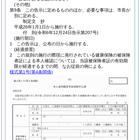
(その他)
第9条
この告示に定めるもののほか、必要な事項は、市長が
別に定める。
制定文
抄
平成26年1月1日から施行する。
付
則
(令和6年12月24日
告示第207号)
(施行期日)
1
この告示は、公布の日から施行する。
(経過措置)
2
この規則の施行の際現に発行されている健康保険の被保険
者証による本人確認については、当該被保険者証の有効期
限が経過するまでの間、なお従前の例による。
様式第1号
(第4条関係)