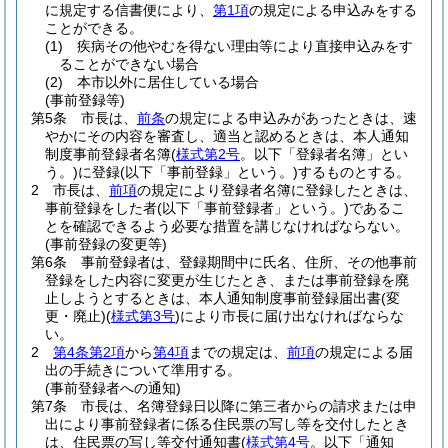
に規定する信書便により、
第1項
の規定による申込みをする
ことができる。
(1)
疾病その他やむを得ない理由等により直接申込みをす
ることができない場合
(2)
本市以外に居住している場合
(事前登録等)
第5条
市長は、
前条
の規定による申込みがあったときは、速
やかにその内容を審査し、適当と認めるときは、本人通知
制度事前登録者名簿
(
様式第2号
。以下「登録者名簿」とい
う。)
に登録
(以下「事前登録」という。)
するものとする。
2
市長は、
前項
の規定により登録者名簿に登録したときは、
事前登録をした者
(以下「事前登録者」という。)
であるこ
とを確認できるよう必要な措置を講じなければならない。
(事前登録の変更等)
第6条
事前登録者は、登録期間中に氏名、住所、その他事前
登録をした内容に変更が生じたとき、または事前登録を廃
止しようとするときは、本人通知制度事前登録届出書
(変
更・廃止)
(
様式第3号
)
により市長に届け出なければならな
い。
2
第4条第2項
から
第4項
までの規定は、
前項
の規定による届
出の手続きについて準用する。
(事前登録者への通知)
第7条
市長は、名簿登録日以降に第三者からの請求または申
出により事前登録者に係る住民票の写し等を交付したとき
は、住民票の写し等交付通知書
(
様式第4号
。以下「通知