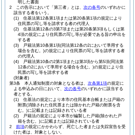
明した書面
2
この告示において「第三者」とは、
次の各号
のいずれかに
該当する者をいう。
(1)
住基法第12条第1項または第20条第1項の規定により
住民票の写し等を請求する者の代理人
(2)
住基法第12条の3第7項または第20条第3項もしくは第
4項の規定により住民票の写し等が必要である旨の申出を
する者
(3)
戸籍法第10条第1項
(同法第12条の2において準用する
場合を含む。)
の規定により住民票の写し等を請求する者
の代理人
(4)
戸籍法第10条の2第1項または第3項から第5項
(同法第
12条の2において準用する場合を含む。)
の規定により住
民票の写し等を請求する者
(対象者)
第3条
本人通知制度の対象となる者は、
次条第1項
の規定に
よる申込みの日において、
次の各号
のいずれかに該当する
者とする。
(1)
住基法の規定により本市の住民基本台帳または戸籍の
附票
(消除された住民票または除かれた戸籍の附票を含
む。)
に記載または記録されている者
(2)
戸籍法の規定により本市が編製した戸籍
(除かれた戸
籍を含む。)
に記載または記録されている者
2
前項
の規定にかかわらず、死亡した者または失踪宣告を受
けた者は、対象としない。