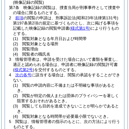
(映像記録の閲覧)
第7条
映像記録の閲覧は、捜査当局が刑事事件として捜査中
の場合に限るものとする。
2
前項
の閲覧の申請は、刑事訴訟法
(昭和23年法律第131号)
第197条第2項の規定に基づくものとし、次に掲げる事項を
記載した映像記録の閲覧申請書
(
様式第1号
)
により行うもの
とする。
(1)
閲覧対象となる年月日および時間帯
(2)
閲覧対象となる場所
(3)
閲覧理由
(4)
閲覧者の職氏名
3
情報管理者は、申請を受けた場合において書類を審査し、
適正と認められる場合は、申請者に映像記録の閲覧許可書
(
様式第2号
)
を交付するものとする。
4
次の各号
に該当する場合は、閲覧の承認をすることができ
ない。
(1)
閲覧の申請内容に不備または不明確な事項があると
き。
(2)
閲覧が特定の個人または団体のプライバシーを著しく
阻害するおそれがあるとき。
(3)
閲覧しても目的を達成できないことが明らかであると
き。
(4)
閲覧対象となる時間帯が必要最小限でないとき。
5
閲覧は、情報管理者の指示のもとに、次の方法により行う
ものとする。