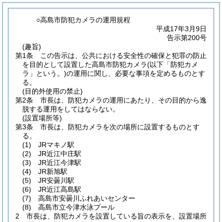
○高島市防犯カメラの運用規程
平成17年3月9日
告示第200号
(趣旨)
第1条
この告示は、公共における安全性の確保と犯罪の防止
を目的として設置した高島市防犯カメラ
(以下「防犯カメ
ラ」という。)
の運用に関し、必要な事項を定めるものとす
る。
(目的外使用の禁止)
第2条
市長は、防犯カメラの運用にあたり、その目的から逸
脱する運用をしてはならない。
(設置場所等)
第3条
市長は、防犯カメラを次の場所に設置するものとす
る。
(1)
JRマキノ駅
(2)
JR近江中庄駅
(3)
JR近江今津駅
(4)
JR新旭駅
(5)
JR安曇川駅
(6)
JR近江高島駅
(7)
高島市安曇川ふれあいセンター
(8)
高島市立今津水泳プール
2
市長は、防犯カメラを設置している旨の表示を、設置場所