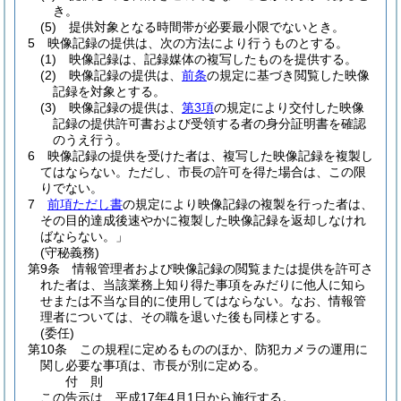
き。
(5)
提供対象となる時間帯が必要最小限でないとき。
5
映像記録の提供は、次の方法により行うものとする。
(1)
映像記録は、記録媒体の複写したものを提供する。
(2)
映像記録の提供は、
前条
の規定に基づき閲覧した映像
記録を対象とする。
(3)
映像記録の提供は、
第3項
の規定により交付した映像
記録の提供許可書および受領する者の身分証明書を確認
のうえ行う。
6
映像記録の提供を受けた者は、複写した映像記録を複製し
てはならない。
ただし、市長の許可を得た場合は、この限
りでない。
7
前項ただし書
の規定により映像記録の複製を行った者は、
その目的達成後速やかに複製した映像記録を返却しなけれ
ばならない。」
(守秘義務)
第9条
情報管理者および映像記録の閲覧または提供を許可さ
れた者は、当該業務上知り得た事項をみだりに他人に知ら
せまたは不当な目的に使用してはならない。
なお、情報管
理者については、その職を退いた後も同様とする。
(委任)
第10条
この規程に定めるもののほか、防犯カメラの運用に
関し必要な事項は、市長が別に定める。
付
則
この告示は、平成17年4月1日から施行する。