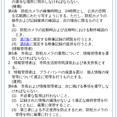
の適当な場所に明示しなければならない。
(稼働)
第4条
防犯カメラの稼働時間は、24時間とし、公共の空間
を広範囲にわたり写すようにする。
ただし、防犯カメラの
操作および記録媒体の確認は、次の場合に限るものとす
る。
(1)
防犯カメラの起動時および点検時における動作確認の
とき。
(2)
第7条
に規定する映像記録の閲覧を行うとき。
(3)
第8条
に規定する映像記録の提供を行うとき。
(情報管理者)
第5条
市長は、防犯カメラの運用について、情報管理者を選
任しなければならない。
2
情報管理者は、市民生活部市民課長および各支所長とす
る。
3
情報管理者は、プライバシーの保護を図り、個人情報の保
管等について適正に管理を行うものとする。
(運用)
第6条
市長および情報管理者は、次に掲げる事項を遵守しな
ければならない。
(1)
不必要な監視は行わないこと。
(2)
記録された情報の漏洩がないよう適正な維持管理を行
うとともに、厳重に保管すること。
(3)
第三者による不正使用を防止するため、防犯カメラの
管理を特に厳重に行うこと。