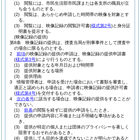
(1)
閲覧には、市民生活部市民課または各支所の職員が立
ち会うものとする。
(2)
閲覧は、あらかじめ申請した時間帯の映像を対象とす
る。
(3)
閲覧には、映像記録の閲覧許可書
(
様式第2号
)
と身分証
明書を提示する。
(映像記録の提供)
第8条
映像記録の提供は、捜査当局が刑事事件として捜査中
の場合に限るものとする。
2
前項
の映像記録の提供の申請は、映像記録の提供申請書
(
様式第3号
)
により行うものとする。
(1)
提供対象となる年月日および時間帯
(2)
提供対象となる場所
(3)
提供理由
3
情報管理者は、申請を受けた場合において書類を審査し、
適正と認められる場合は、申請者に映像記録の提供許可書
(
様式第4号
)
を交付するものとする。
4
次の各号
に該当する場合は、映像記録の提供をすることが
できない。
(1)
前条
の閲覧を経ずに提供の申請をしたとき。
(2)
提供の申請内容に不備または不明確な事項があると
き。
(3)
提供が特定の個人または団体のプライバシーを著しく
阻害するおそれがあるとき。
(4)
提供しても目的を達成できないことが明らかであると