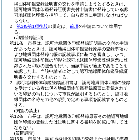
縁団体印鑑登録証明書の交付を申請しようとするときは、
認可地縁団体印鑑登録証明書交付申請書に登録している認
可地縁団体印鑑を押印して、自ら市長に申請しなければな
らない。
2
第3条第1項後段
の規定は、
前項
の申請について準用す
る。
(印鑑登録証明)
第11条
市長は、認可地縁団体印鑑登録証明書の交付の申請
があったときは、認可地縁団体印鑑登録原票の登録事項お
よび地縁団体登録台帳の記載事項に基づき審査し、かつ、
認可地縁団体印鑑の印影と認可地縁団体印鑑登録原票に登
録された印影の照合を行い、当該申請が適正であることを
確認した上、当該申請者に対して認可地縁団体印鑑登録証
明書を交付するものとする。
2
認可地縁団体印鑑登録証明書は、認可地縁団体印鑑の登録
を受けている者に係る地縁団体印鑑登録原票に登録されて
いる印影の写しについて市長が証明するものとし、認可地
縁団体の名称その他の規則で定める事項を記載するものと
する。
(閲覧の禁止)
第12条
市長は、認可地縁団体印鑑登録原票その他認可地縁
団体印鑑の登録または証明に関する書類を閲覧に供しては
ならない。
(質問調査)
第13条
市長は、認可地縁団体印鑑の登録または証明の事務