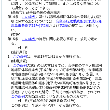
に関し、関係者に対して質問し、または必要な事項につい
て調査することができる。
(高島市行政手続条例の適用除外)
第14条
この条例
に基づく認可地縁団体印鑑の登録および証
明に関する処分については、
高島市行政手続条例
(平成17年
高島市条例第11号)
第2章
および
第3章
の規定は、適用しな
い。
(委任)
第15条
この条例
の施行に関し必要な事項は、規則で定め
る。
付
則
(施行期日)
1
この条例
は、平成17年1月1日から施行する。
(経過措置)
2
この条例
の施行の日の前日までに、合併前のマキノ町認可
地縁団体印鑑条例
(平成9年マキノ町条例第24号)
、今津町認
可地縁団体印鑑条例
(平成5年今津町条例第1号)
、安曇川町
認可地縁団体印鑑条例
(平成4年安曇川町条例第30号)
、高島
町認可地縁団体印鑑条例
(平成5年高島町条例第5号)
または
新旭町認可地縁団体印鑑条例
(平成9年新旭町条例第1号)
の
規定によりなされた処分、手続その他の行為は、それぞれ
この条例
の相当規定によりなされたものとみなす。
付
則
(平成20年9月26日
条例第41号)
この条例は、平成20年12月1日から施行する。