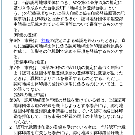
は、当該認可地縁団体につき、省令第21条第2項の規定に
基づき作成された台帳
(以下「地縁団体登録台帳」とい
う。)
の記載事項ならびに個人印鑑に係る印鑑登録原票の記
載事項および印影と照合するほか、認可地縁団体印鑑登録
申請書に記載されている事項等について審査するものとす
る。
(印鑑の登録)
第6条
市長は、
前条
の規定による確認を終わったときは、直
ちに当該認可地縁団体に係る認可地縁団体印鑑登録原票を
作成し、印影その他規則で定める事項を登録するものとす
る。
(登録事項の修正)
第7条
市長は、法第260条の2第11項の規定に基づく届出に
より認可地縁団体印鑑登録原票の登録事項に変更が生じた
ときは、職権によりこれを修正するものとする。
ただし、
認可地縁団体印鑑の登録の抹消に係るものについては、こ
の限りでない。
(登録の廃止申請)
第8条
認可地縁団体印鑑の登録を受けている者は、当該認可
地縁団体印鑑の登録を廃止しようとする場合には、認可地
縁団体印鑑登録廃止申請書に登録している認可地縁団体印
鑑を押印して、自ら市長に登録の廃止の申請をしなければ
ならない。
2
認可地縁団体印鑑の登録を受けている者は、当該認可地縁
団体印鑑を亡失した場合には、認可地縁団体印鑑登録廃止