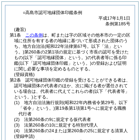
○高島市認可地縁団体印鑑条例
平成17年1月1日
条例第185号
(趣旨)
第1条
この条例
は、町または字の区域その他本市の一定の区
域に住所を有する者の地縁に基づいて形成された団体のう
ち、地方自治法
(昭和22年法律第67号。以下「法」とい
う。)
第260条の2第1項の規定に基づく市長の認可を受けた
もの
(以下「認可地縁団体」という。)
の代表者等に係る印
鑑
(以下「認可地縁団体印鑑」という。)
の登録および証明
に関し必要な事項を定めるものとする。
(登録資格)
第2条
認可地縁団体印鑑の登録を受けることができる者は、
認可地縁団体の代表者のほか、次に掲げる者が選任されて
いる場合は、代表者に代えてこれらの者
(以下「代表者等」
という。)
とする。
(1)
地方自治法施行規則
(昭和22年内務省令第29号。以下
「省令」という。)
第19条第1項第1号へに規定する職務
代行者
(2)
法第260条の9に規定する仮代表者
(3)
法第260条の10に規定する特別代理人
(4)
法第260条の24または第260条の25に規定する清算人
(登録申請)