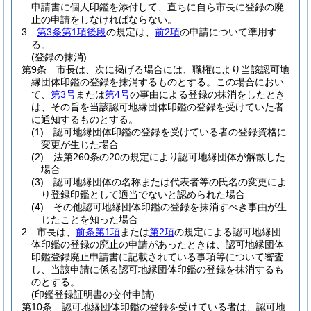
申請書に個人印鑑を添付して、直ちに自ら市長に登録の廃
止の申請をしなければならない。
3
第3条第1項後段
の規定は、
前2項
の申請について準用す
る。
(登録の抹消)
第9条
市長は、次に掲げる場合には、職権により当該認可地
縁団体印鑑の登録を抹消するものとする。
この場合におい
て、
第3号
または
第4号
の事由による登録の抹消をしたとき
は、その旨を当該認可地縁団体印鑑の登録を受けていた者
に通知するものとする。
(1)
認可地縁団体印鑑の登録を受けている者の登録資格に
変更が生じた場合
(2)
法第260条の20の規定により認可地縁団体が解散した
場合
(3)
認可地縁団体の名称または代表者等の氏名の変更によ
り登録印鑑として適当でないと認められた場合
(4)
その他認可地縁団体印鑑の登録を抹消すべき事由が生
じたことを知った場合
2
市長は、
前条第1項
または
第2項
の規定による認可地縁団
体印鑑の登録の廃止の申請があったときは、認可地縁団体
印鑑登録廃止申請書に記載されている事項等について審査
し、当該申請に係る認可地縁団体印鑑の登録を抹消するも
のとする。
(印鑑登録証明書の交付申請)
第10条
認可地縁団体印鑑の登録を受けている者は、認可地