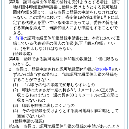
第3条
認可地縁団体印鑑の登録を受けようとする者は、認可
地縁団体印鑑登録申請書に登録を受けようとする認可地縁
団体印鑑を添えて、自ら市長に登録の申請をしなければな
らない。
この場合において、省令第19条第1項第1号トに規
定する代理人を置いている団体にあっては、委任の旨を証
する書面を添えて、当該代理人により申請をすることがで
きる。
2
前項
の認可地縁団体印鑑登録申請書には、本市において登
録している代表者等の個人の印鑑
(以下「個人印鑑」とい
う。)
を押印しなければならない。
(登録印鑑)
第4条
登録できる認可地縁団体印鑑の数量は、1個に限るも
のとする。
2
市長は、登録申請された認可地縁団体印鑑が
次の各号
のい
ずれかに該当する場合は、当該認可地縁団体印鑑の登録を
することができない。
(1)
ゴム印その他の印鑑で変形しやすいもの
(2)
印影の大きさが一辺の長さ8ミリメートルの正方形に
収まるものまたは一辺の長さ30ミリメートルの正方形に
収まらないもの
(3)
印影を鮮明に表しにくいもの
(4)
その他登録を受けようとする認可地縁団体印鑑として
適当でないもの
(登録申請の確認)
第5条
市長は、認可地縁団体印鑑の登録の申請があったとき