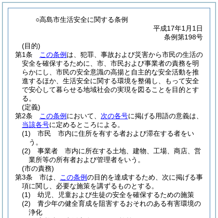
○高島市生活安全に関する条例
平成17年1月1日
条例第198号
(目的)
第1条
この条例
は、犯罪、事故および災害から市民の生活の
安全を確保するために、市、市民および事業者の責務を明
らかにし、市民の安全意識の高揚と自主的な安全活動を推
進するほか、生活安全に関する環境を整備し、もって安全
で安心して暮らせる地域社会の実現を図ることを目的とす
る。
(定義)
第2条
この条例
において、
次の各号
に掲げる用語の意義は、
当該各号
に定めるところによる。
(1)
市民 市内に住所を有する者および滞在する者をい
う。
(2)
事業者 市内に所在する土地、建物、工場、商店、営
業所等の所有者および管理者をいう。
(市の責務)
第3条
市は、
この条例
の目的を達成するため、次に掲げる事
項に関し、必要な施策を講ずるものとする。
(1)
幼児、児童および生徒の安全を確保するための施策
(2)
青少年の健全育成を阻害するおそれのある有害環境の
浄化