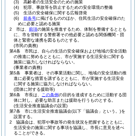
(3)
高齢者の生活安全のための施策
(4)
犯罪、事故等を防止するための安全環境の整備
(5)
生活の安全確保に関する広報啓発
(6)
前各号
に掲げるもののほか、住民生活の安全確保のた
めに必要と認める施策
2
市は、
前項
の施策を推進するため、体制を整備するととも
に、市を管轄する警察署その他必要と認める関係機関・団
体と緊密な連携を図るものとする。
(市民の責務)
第4条
市民は、自らの生活の安全確保および地域の安全活動
の推進に努めるとともに、市が実施する生活安全に関する
施策に協力しなければならない。
(事業者の責務)
第5条
事業者は、その事業活動に関し、地域の安全活動の推
進に必要な措置を講ずるとともに、市が実施する生活安全
に関する施策に協力しなければならない。
(団体に対する援助等)
第6条
市長は、
この条例
の目的を達成するために活動する団
体に対し、必要な助言または援助を行うものとする。
(生活安全推進協議会の設置)
第7条
市に生活安全推進協議会
(以下「協議会」という。)
を
設置する。
2
協議会は、犯罪や事故等の発生状況を把握するとともに、
生活安全の施策に関する事項を協議し、市長に意見を述べ
ることができる。