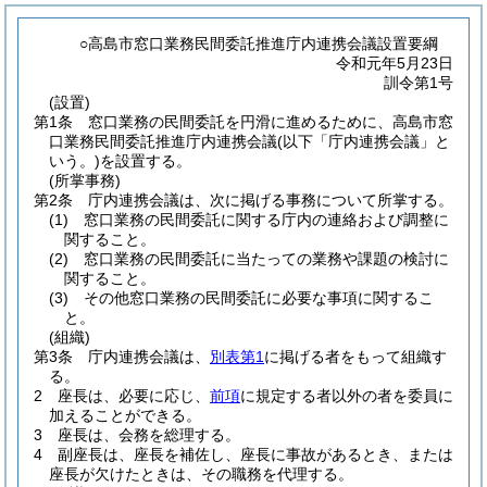
○高島市窓口業務民間委託推進庁内連携会議設置要綱
令和元年5月23日
訓令第1号
(設置)
第1条
窓口業務の民間委託を円滑に進めるために、高島市窓
口業務民間委託推進庁内連携会議
(以下「庁内連携会議」と
いう。)
を設置する。
(所掌事務)
第2条
庁内連携会議は、次に掲げる事務について所掌する。
(1)
窓口業務の民間委託に関する庁内の連絡および調整に
関すること。
(2)
窓口業務の民間委託に当たっての業務や課題の検討に
関すること。
(3)
その他窓口業務の民間委託に必要な事項に関するこ
と。
(組織)
第3条
庁内連携会議は、
別表第1
に掲げる者をもって組織す
る。
2
座長は、必要に応じ、
前項
に規定する者以外の者を委員に
加えることができる。
3
座長は、会務を総理する。
4
副座長は、座長を補佐し、座長に事故があるとき、または
座長が欠けたときは、その職務を代理する。