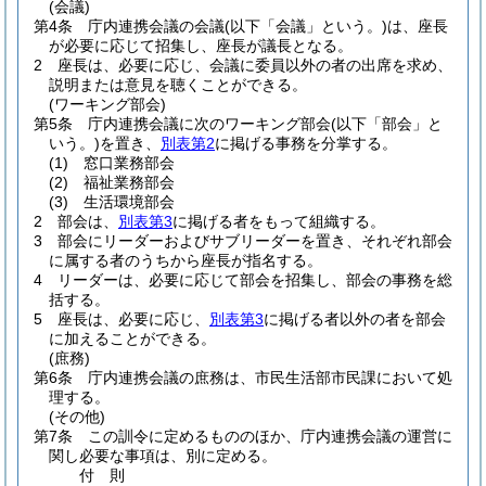
(会議)
第4条
庁内連携会議の会議
(以下「会議」という。)
は、座長
が必要に応じて招集し、座長が議長となる。
2
座長は、必要に応じ、会議に委員以外の者の出席を求め、
説明または意見を聴くことができる。
(ワーキング部会)
第5条
庁内連携会議に次のワーキング部会
(以下「部会」と
いう。)
を置き、
別表第2
に掲げる事務を分掌する。
(1)
窓口業務部会
(2)
福祉業務部会
(3)
生活環境部会
2
部会は、
別表第3
に掲げる者をもって組織する。
3
部会にリーダーおよびサブリーダーを置き、それぞれ部会
に属する者のうちから座長が指名する。
4
リーダーは、必要に応じて部会を招集し、部会の事務を総
括する。
5
座長は、必要に応じ、
別表第3
に掲げる者以外の者を部会
に加えることができる。
(庶務)
第6条
庁内連携会議の庶務は、市民生活部市民課において処
理する。
(その他)
第7条
この訓令に定めるもののほか、庁内連携会議の運営に
関し必要な事項は、別に定める。
付
則