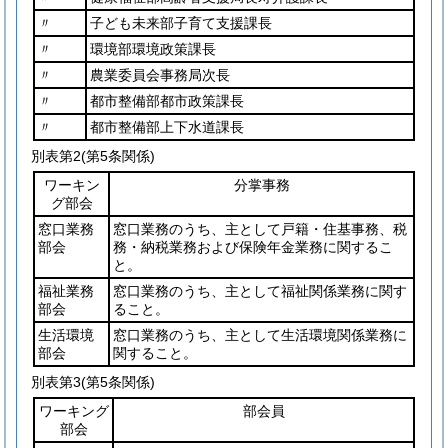
〃
子ども未来部子育て支援課長
〃
環境部環境政策課長
〃
農業委員会事務局次長
〃
都市整備部都市政策課長
〃
都市整備部上下水道課長
別表第2
(第5条関係)
ワーキン
分掌事務
グ部会
窓口業務
窓口業務のうち、主として戸籍・住基事務、税
部会
務・納税業務および保険年金業務に関するこ
と。
福祉業務
窓口業務のうち、主として福祉関係業務に関す
部会
ること。
生活環境
窓口業務のうち、主として生活環境関係業務に
部会
関すること。
別表第3
(第5条関係)
ワーキング
部会員
部会