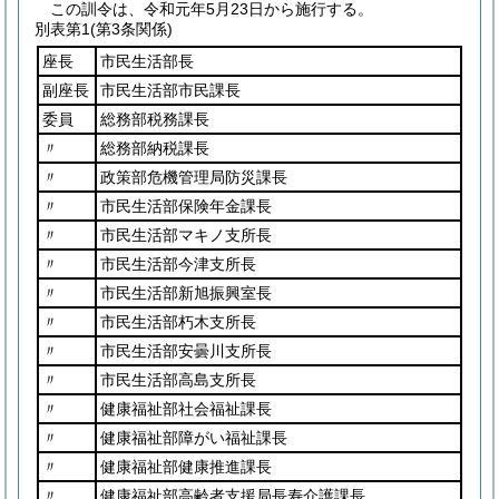
この訓令は、令和元年5月23日から施行する。
別表第1
(第3条関係)
座長
市民生活部長
副座長
市民生活部市民課長
委員
総務部税務課長
〃
総務部納税課長
〃
政策部危機管理局防災課長
〃
市民生活部保険年金課長
〃
市民生活部マキノ支所長
〃
市民生活部今津支所長
〃
市民生活部新旭振興室長
〃
市民生活部朽木支所長
〃
市民生活部安曇川支所長
〃
市民生活部高島支所長
〃
健康福祉部社会福祉課長
〃
健康福祉部障がい福祉課長
〃
健康福祉部健康推進課長
〃
健康福祉部高齢者支援局長寿介護課長