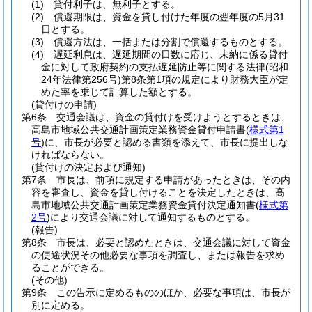
(1)
貸付利子は、無利子とする。
(2)
償還期限は、資金を貸し付けた年度の翌年度の5月31
日とする。
(3)
償還方法は、一括または分割で償還するものとする。
(4)
遅延利息は、遅延期間の日数に応じ、未納に係る貸付
金に対して政府契約の支払遅延防止等に関する法律
(昭和
24年法律第256号)
第8条第1項の規定により財務大臣が定
めた率を乗じて計算した額とする。
(貸付けの申請)
第6条
交通会議は、資金の貸付けを受けようとするときは、
高島市地域公共交通計画策定業務資金貸付申請書
(
様式第1
号
)
に、市長が必要と認める書類を添えて、市長に提出しな
ければならない。
(貸付けの決定および通知)
第7条
市長は、前項に規定する申請があったときは、その内
容を審査し、資金を貸し付けることを決定したときは、高
島市地域公共交通計画策定業務資金貸付決定通知書
(
様式第
2号
)
により交通会議に対して通知するものとする。
(報告)
第8条
市長は、必要と認めたときは、交通会議に対して資金
の使途状況その他必要な事項を調査し、または報告を求め
ることができる。
(その他)
第9条
この告示に定めるもののほか、必要な事項は、市長が
別に定める。