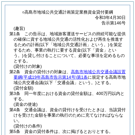
○高島市地域公共交通計画策定業務資金貸付要綱
令和3年4月30日
告示第146号
(趣旨)
第1条
この告示は、地域旅客運送サービスの持続可能な提供
の確保に資する地域公共交通の活性化および再生を推進す
るための計画
(以下「地域公共交通計画」という。)
を策定
するため、事業の執行に要する資金
(以下「資金」とい
う。)
を貸し付けることについて、必要な事項を定めるもの
とする。
(貸付けの対象)
第2条
資金の貸付けの対象は、
高島市地域公共交通会議設置
要綱
(平成19年高島市告示第14号)
第1条
に規定する高島市地
域公共交通会議
(以下「交通会議」という。)
とする。
(貸付金額)
第3条
同一年度における資金の貸付金額は、400万円以内と
する。
(資金の使途)
第4条
交通会議は、資金の貸付けを受けたときは、当該貸付
けを受けた金額を事業の執行のために充てなければならな
い。
(貸付けの条件)
第5条
資金の貸付条件は、次に掲げるとおりとする。