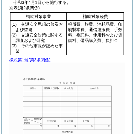
令和3年4月1日から施行する。
別表
(第2条関係)
補助対象事業
補助対象経費
(1)
交通安全思想の普及お
報償費、旅費、消耗品費、印
よび啓発
刷製本費、通信運搬費、手数
(2)
交通安全対策に関する
料、委託料、使用料および賃
調査および研究
借料、備品購入費、負担金
(3)
その他市長が認めた事
業
様式第1号
(第3条関係)