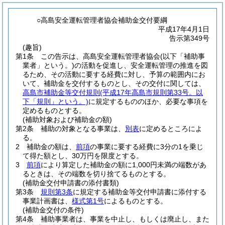
○高島安全運転管理者協会補助金交付要綱
平成17年4月1日
告示第349号
(趣旨)
第1条
この告示は、高島安全運転管理者協会
(以下「補助事
業者」という。)
の活動を促進し、安全運転管理の推進を図
るため、その活動に要する経費に対し、予算の範囲内にお
いて、補助金を交付するものとし、その交付に関しては、
高島市補助金等交付規則
(平成17年高島市規則第33号。以
下「規則」という。)
に規定するもののほか、必要な事項を
定めるものとする。
(補助対象および補助金の額)
第2条
補助の対象となる事業は、
別表
に定めるところによ
る。
2
補助金の額は、
前項
の事業に要する経費に3分の1を乗じ
て得た額とし、30万円を限度とする。
3
前項
により算定した補助金の額に1,000円未満の端数があ
るときは、その端数を切り捨てるものとする。
(補助金交付申請書の添付書類)
第3条
規則第3条
に規定する補助金等交付申請書に添付する
事業計画書は、
様式第1号
によるものとする。
(補助金交付の条件)
第4条
補助事業者は、事業を中止し、もしくは廃止し、また