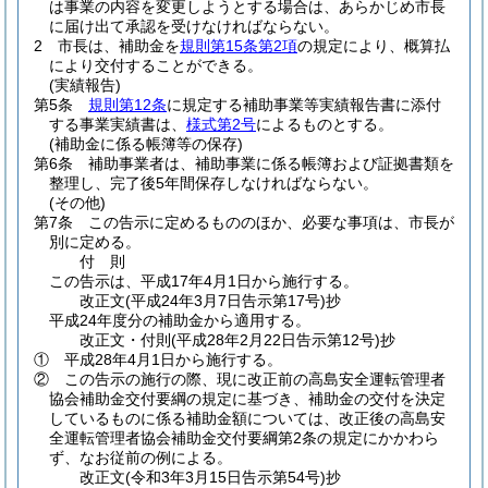
は事業の内容を変更しようとする場合は、あらかじめ市長
に届け出て承認を受けなければならない。
2
市長は、補助金を
規則第15条第2項
の規定により、概算払
により交付することができる。
(実績報告)
第5条
規則第12条
に規定する補助事業等実績報告書に添付
する事業実績書は、
様式第2号
によるものとする。
(補助金に係る帳簿等の保存)
第6条
補助事業者は、補助事業に係る帳簿および証拠書類を
整理し、完了後5年間保存しなければならない。
(その他)
第7条
この告示に定めるもののほか、必要な事項は、市長が
別に定める。
付
則
この告示は、平成17年4月1日から施行する。
改正文
(平成24年3月7日
告示第17号)
抄
平成24年度分の補助金から適用する。
改正文・付則
(平成28年2月22日
告示第12号)
抄
①
平成28年4月1日から施行する。
②
この告示の施行の際、現に改正前の高島安全運転管理者
協会補助金交付要綱の規定に基づき、補助金の交付を決定
しているものに係る補助金額については、改正後の高島安
全運転管理者協会補助金交付要綱第2条の規定にかかわら
ず、なお従前の例による。
改正文
(令和3年3月15日
告示第54号)
抄