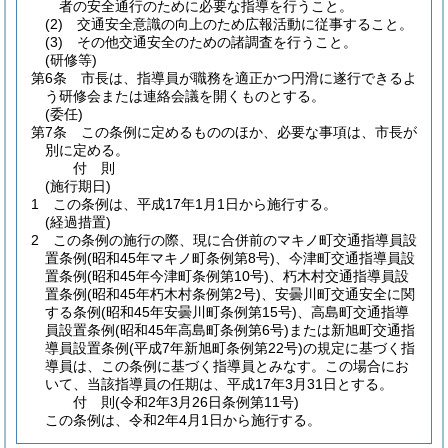
者の安全通行のために必要な指導を行うこと。
(2)
交通安全意識の向上のため広報活動に従事すること。
(3)
その他交通安全のための諸調査を行うこと。
(研修等)
第6条
市長は、指導員が職務を適正かつ円滑に遂行できるよ
う研修会または連絡会議を開くものとする。
(委任)
第7条
この条例に定めるもののほか、必要な事項は、市長が
別に定める。
付
則
(施行期日)
1
この条例は、平成17年1月1日から施行する。
(経過措置)
2
この条例の施行の際、現に合併前のマキノ町交通指導員設
置条例
(昭和45年マキノ町条例第8号)
、今津町交通指導員設
置条例
(昭和45年今津町条例第10号)
、朽木村交通指導員設
置条例
(昭和45年朽木村条例第2号)
、安曇川町交通安全に関
する条例
(昭和45年安曇川町条例第15号)
、高島町交通指導
員設置条例
(昭和45年高島町条例第6号)
または新旭町交通指
導員設置条例
(平成7年新旭町条例第22号)
の規定に基づく指
導員は、この条例に基づく指導員とみなす。
この場合にお
いて、当該指導員の任期は、平成17年3月31日とする。
付
則
(令和2年3月26日
条例第11号)
この条例は、令和2年4月1日から施行する。