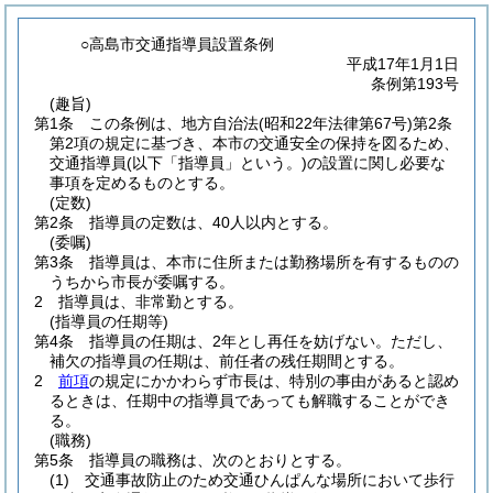
○高島市交通指導員設置条例
平成17年1月1日
条例第193号
(趣旨)
第1条
この条例は、地方自治法
(昭和22年法律第67号)
第2条
第2項の規定に基づき、本市の交通安全の保持を図るため、
交通指導員
(以下「指導員」という。)
の設置に関し必要な
事項を定めるものとする。
(定数)
第2条
指導員の定数は、40人以内とする。
(委嘱)
第3条
指導員は、本市に住所または勤務場所を有するものの
うちから市長が委嘱する。
2
指導員は、非常勤とする。
(指導員の任期等)
第4条
指導員の任期は、2年とし再任を妨げない。
ただし、
補欠の指導員の任期は、前任者の残任期間とする。
2
前項
の規定にかかわらず市長は、特別の事由があると認め
るときは、任期中の指導員であっても解職することができ
る。
(職務)
第5条
指導員の職務は、次のとおりとする。
(1)
交通事故防止のため交通ひんぱんな場所において歩行