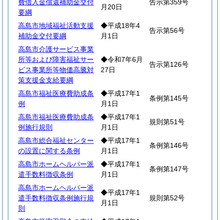
費借入金償還補助金交付
告示第359号
月20日
要綱
高島市地域福祉活動支援
◆平成18年4
告示第56号
補助金交付要綱
月1日
高島市介護サービス事業
所等および障害福祉サー
◆令和7年6月
告示第126号
ビス事業所等物価高騰対
27日
策支援金支給要綱
高島市福祉医療費助成条
◆平成17年1
条例第145号
例
月1日
高島市福祉医療費助成条
◆平成17年1
規則第51号
例施行規則
月1日
高島市総合福祉センター
◆平成17年1
条例第146号
の設置に関する条例
月1日
高島市ホームヘルパー派
◆平成17年1
条例第147号
遣手数料徴収条例
月1日
高島市ホームヘルパー派
◆平成17年1
遣手数料徴収条例施行規
規則第52号
月1日
則