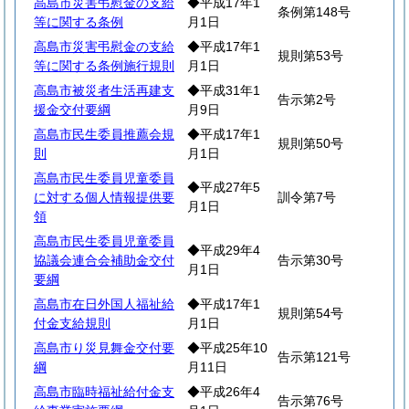
高島市災害弔慰金の支給
◆平成17年1
条例第148号
等に関する条例
月1日
高島市災害弔慰金の支給
◆平成17年1
規則第53号
等に関する条例施行規則
月1日
高島市被災者生活再建支
◆平成31年1
告示第2号
援金交付要綱
月9日
高島市民生委員推薦会規
◆平成17年1
規則第50号
則
月1日
高島市民生委員児童委員
◆平成27年5
に対する個人情報提供要
訓令第7号
月1日
領
高島市民生委員児童委員
◆平成29年4
協議会連合会補助金交付
告示第30号
月1日
要綱
高島市在日外国人福祉給
◆平成17年1
規則第54号
付金支給規則
月1日
高島市り災見舞金交付要
◆平成25年10
告示第121号
綱
月11日
高島市臨時福祉給付金支
◆平成26年4
告示第76号