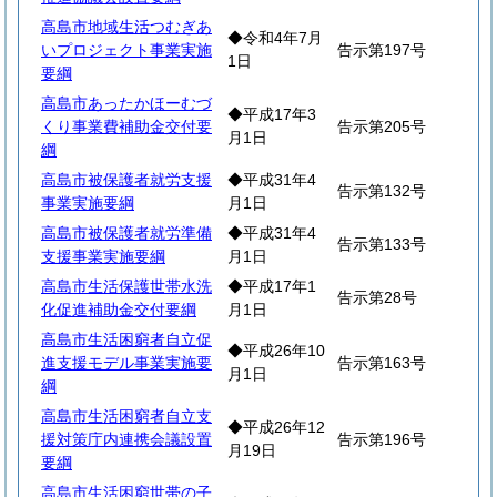
高島市地域生活つむぎあ
◆令和4年7月
いプロジェクト事業実施
告示第197号
1日
要綱
高島市あったかほーむづ
◆平成17年3
くり事業費補助金交付要
告示第205号
月1日
綱
高島市被保護者就労支援
◆平成31年4
告示第132号
事業実施要綱
月1日
高島市被保護者就労準備
◆平成31年4
告示第133号
支援事業実施要綱
月1日
高島市生活保護世帯水洗
◆平成17年1
告示第28号
化促進補助金交付要綱
月1日
高島市生活困窮者自立促
◆平成26年10
進支援モデル事業実施要
告示第163号
月1日
綱
高島市生活困窮者自立支
◆平成26年12
援対策庁内連携会議設置
告示第196号
月19日
要綱
高島市生活困窮世帯の子