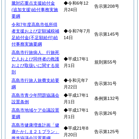
騰対応重点支援給付金
◆令和6年12
告示第208号
(追加支援)給付事務実施
月24日
要綱
令和7年度高島市低所得
者支援および定額減税補
◆令和7年7月
告示第145号
足給付金(不足額給付)給
14日
付事務実施要綱
高島市行旅病人、行旅死
亡人および同伴者の救護
◆平成17年1
規則第55号
および取扱いに関する規
月1日
則
高島市行旅人旅費支給要
◆令和元年7
告示第31号
綱
月22日
高島市青少年問題協議会
◆平成17年1
条例第132号
設置条例
月1日
高島市地域ケア会議設置
◆平成17年1
告示第26号
要綱
月1日
高島市健康増進計画「健
◆平成21年8
康たかしま２１プラン」
告示第125号
月20日
推進協議会設置要綱