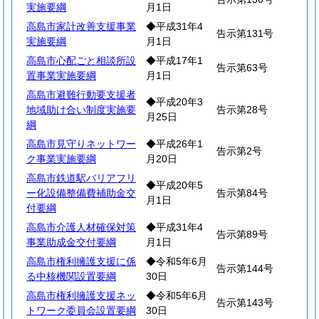
実施要綱
月1日
高島市家計改善支援事業
◆平成31年4
告示第131号
実施要綱
月1日
高島市心配ごと相談所設
◆平成17年1
告示第63号
置事業実施要綱
月1日
高島市避難行動要支援者
◆平成20年3
地域助け合い制度実施要
告示第28号
月25日
綱
高島市見守りネットワー
◆平成26年1
告示第2号
ク事業実施要綱
月20日
高島市鉄道駅バリアフリ
◆平成20年5
ー化設備整備費補助金交
告示第84号
月1日
付要綱
高島市介護人材確保対策
◆平成31年4
告示第89号
事業助成金交付要綱
月1日
高島市権利擁護支援に係
◆令和5年6月
告示第144号
る中核機関設置要綱
30日
高島市権利擁護支援ネッ
◆令和5年6月
告示第143号
トワーク委員会設置要綱
30日