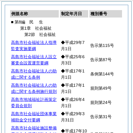
例規名称
制定年月日
種別番号
■ 第8編
民
生
第1章 社会福祉
第2節 社会福祉
高島市社会福祉法人指導
◆平成29年7
告示第115号
監査実施要綱
月1日
高島市社会福祉法人設立
◆平成25年6
告示第87号
審査会設置運営要綱
月3日
高島市社会福祉法人の助
◆平成17年1
条例第144号
成に関する条例
月1日
高島市社会福祉法人の助
◆平成17年1
規則第49号
成に関する条例施行規則
月1日
高島市地域福祉計画策定
◆平成26年4
規則第24号
委員会規則
月1日
高島市社会福祉団体事業
◆平成29年3
告示第31号
補助金交付要綱
月31日
高島市社会福祉施設整備
◆平成17年10