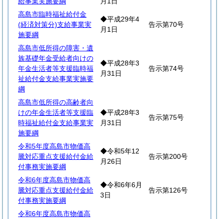
給事業実施要綱
月1日
高島市臨時福祉給付金
◆平成29年4
(経済対策分)支給事業実
告示第70号
月1日
施要綱
高島市低所得の障害・遺
族基礎年金受給者向けの
◆平成28年3
年金生活者等支援臨時福
告示第74号
月31日
祉給付金支給事業実施要
綱
高島市低所得の高齢者向
けの年金生活者等支援臨
◆平成28年3
告示第75号
時福祉給付金支給事業実
月31日
施要綱
令和5年度高島市物価高
◆令和5年12
騰対応重点支援給付金給
告示第200号
月26日
付事務実施要綱
令和6年度高島市物価高
◆令和6年6月
騰対応重点支援給付金給
告示第126号
3日
付事務実施要綱
令和6年度高島市物価高