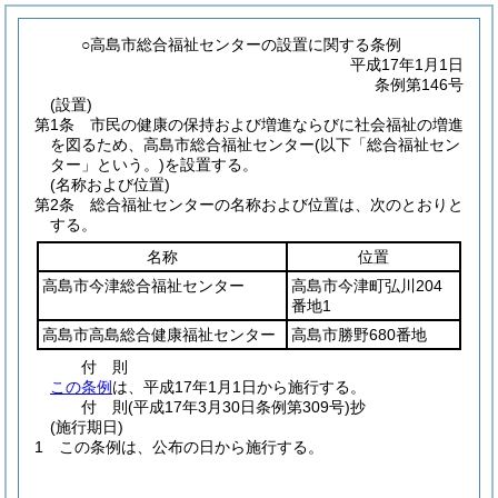
○高島市総合福祉センターの設置に関する条例
平成17年1月1日
条例第146号
(設置)
第1条
市民の健康の保持および増進ならびに社会福祉の増進
を図るため、高島市総合福祉センター
(以下「総合福祉セン
ター」という。)
を設置する。
(名称および位置)
第2条
総合福祉センターの名称および位置は、次のとおりと
する。
名称
位置
高島市今津総合福祉センター
高島市今津町弘川204
番地1
高島市高島総合健康福祉センター
高島市勝野680番地
付
則
この条例
は、平成17年1月1日から施行する。
付
則
(平成17年3月30日
条例第309号)
抄
(施行期日)
1
この条例は、公布の日から施行する。