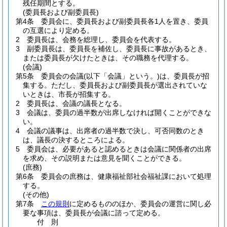
残任期間とする。
(委員長および副委員長)
第4条
委員会に、委員長および副委員長各1人を置き、委員
の互選により定める。
2
委員長は、会務を総理し、委員会を代表する。
3
副委員長は、委員長を補佐し、委員長に事故があるとき、
または委員長が欠けたときは、その職務を代理する。
(会議)
第5条
委員会の会議
(以下「会議」という。)
は、委員長が招
集する。
ただし、委員長および副委員長が選出されていな
いときは、市長が招集する。
2
委員長は、会議の議長となる。
3
会議は、委員の過半数が出席しなければ開くことができな
い。
4
会議の議事は、出席者の過半数で決し、可否同数のとき
は、議長の決するところによる。
5
委員会は、必要があると認めるときは会議に関係者の出席
を求め、その説明または意見を聞くことができる。
(庶務)
第6条
委員会の庶務は、健康福祉部社会福祉課において処理
する。
(その他)
第7条
この規則
に定めるもののほか、委員会の運営に関し必
要な事項は、委員長が会議に諮って定める。
付
則