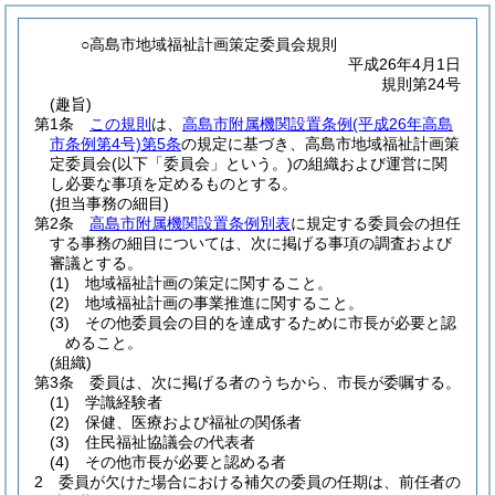
○高島市地域福祉計画策定委員会規則
平成26年4月1日
規則第24号
(趣旨)
第1条
この規則
は、
高島市附属機関設置条例
(平成26年高島
市条例第4号)
第5条
の規定に基づき、高島市地域福祉計画策
定委員会
(以下「委員会」という。)
の組織および運営に関
し必要な事項を定めるものとする。
(担当事務の細目)
第2条
高島市附属機関設置条例別表
に規定する委員会の担任
する事務の細目については、次に掲げる事項の調査および
審議とする。
(1)
地域福祉計画の策定に関すること。
(2)
地域福祉計画の事業推進に関すること。
(3)
その他委員会の目的を達成するために市長が必要と認
めること。
(組織)
第3条
委員は、次に掲げる者のうちから、市長が委嘱する。
(1)
学識経験者
(2)
保健、医療および福祉の関係者
(3)
住民福祉協議会の代表者
(4)
その他市長が必要と認める者
2
委員が欠けた場合における補欠の委員の任期は、前任者の