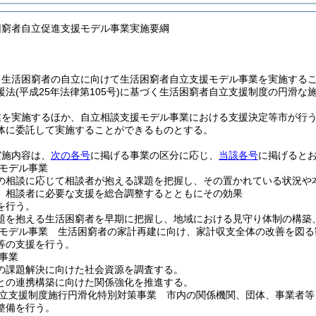
困窮者自立促進支援モデル事業実施要綱
、生活困窮者の自立に向けて生活困窮者自立支援モデル事業を実施する
援法
(平成25年法律第105号)
に基づく生活困窮者自立支援制度の円滑な
業を実施するほか、自立相談支援モデル事業における支援決定等市が行
体に委託して実施することができるものとする。
実施内容は、
次の各号
に掲げる事業の区分に応じ、
当該各号
に掲げると
モデル事業
の相談に応じて相談者が抱える課題を把握し、その置かれている状況や
、相談者に必要な支援を総合調整するとともにその効果
を行う。
題を抱える生活困窮者を早期に把握し、地域における見守り体制の構築
モデル事業 生活困窮者の家計再建に向け、家計収支全体の改善を図る
等の支援を行う。
事業
の課題解決に向けた社会資源を調査する。
との連携構築に向けた関係強化を推進する。
立支援制度施行円滑化特別対策事業 市内の関係機関、団体、事業者等
整備を行う。