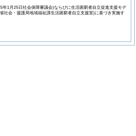
25年1月25日社会保障審議会)
ならびに生活困窮者自立促進支援モデ
働省社会・援護局地域福祉課生活困窮者自立支援室)
に基づき実施す