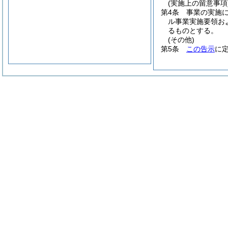
(実施上の留意事項
第4条
事業の実施
ル事業実施要領お
るものとする。
(その他)
第5条
この告示
に