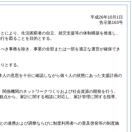
平成26年10月1日
告示第163号
ことにより、生活困窮者の自立、就労支援等の体制構築を推進し、
施行を図ることを目的とする。
うべき事務を除き、事業の全部または一部を適正な運営が確保でき
おりとする。
本人の意思を十分に確認しながら個々人の状態にあった支援計画の
、関係機関のネットワークづくりおよび社会資源の開発を行う。
観点から、家計に関する相談に対応し、家計管理に関する指導、
との連携および調整ならびに制度利用者への普及啓発等の制度施