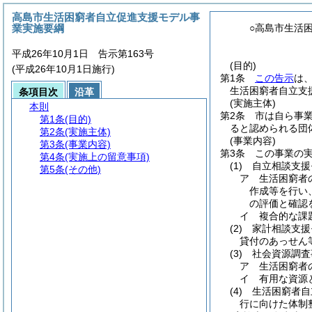
高島市生活困窮者自立促進支援モデル事
業実施要綱
○高島市生活
平成26年10月1日 告示第163号
(目的)
(平成26年10月1日施行)
第1条
この告示
は
生活困窮者自立支
条項目次
沿革
(実施主体)
本則
第2条
市は自ら事
第1条
(目的)
ると認められる団
第2条
(実施主体)
(事業内容)
第3条
(事業内容)
第3条
この事業の
第4条
(実施上の留意事項)
(1)
自立相談支援
第5条
(その他)
ア
生活困窮者
作成等を行い
の評価と確認
イ
複合的な課
(2)
家計相談支援
貸付のあっせん
(3)
社会資源調査
ア
生活困窮者
イ
有用な資源
(4)
生活困窮者自
行に向けた体制