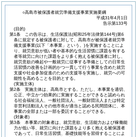
○高島市被保護者就労準備支援事業実施要綱
平成31年4月1日
告示第133号
(目的)
第1条
この告示は、生活保護法
(昭和25年法律第144号)
第6
条に規定する被保護者に対して、高島市が被保護者就労準
備支援事業
(以下「本事業」という。)
を実施することによ
り、就労意欲が低い者や基本的な生活習慣に課題を有する
者等就労に向けた課題をより多く抱える被保護者に対し、
就労意欲の喚起や一般就労に従事する準備としての日常生
活習慣の改善を計画的かつ一貫して行う事業を含めた就労
支援や社会参加促進のための支援等を実施し、就労への可
能性を高めることを目的とする。
(実施主体)
第2条
実施主体は、高島市とする。
ただし、本事業を適切、
公正、中立かつ効果的に実施することができると認められ
る社会福祉法人、一般社団法人、一般財団法人または特定
非営利活動法人その他市長が適当と認める民間団体に、本
事業の全部または一部を委託することができる。
(対象者)
第3条
本事業の対象者は、就労意欲、生活能力および稼働能
力が低い等、就労に向けた課題をより多く抱える被保護者
であって、日常生活習慣、基礎技能等を習得することによ