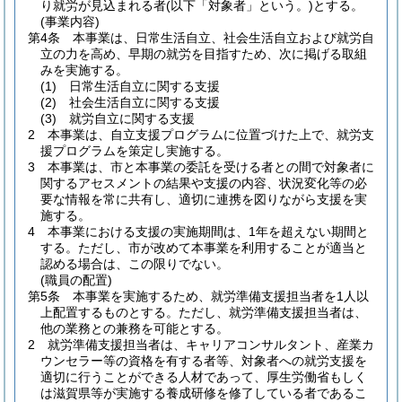
り就労が見込まれる者
(以下「対象者」という。)
とする。
(事業内容)
第4条
本事業は、日常生活自立、社会生活自立および就労自
立の力を高め、早期の就労を目指すため、次に掲げる取組
みを実施する。
(1)
日常生活自立に関する支援
(2)
社会生活自立に関する支援
(3)
就労自立に関する支援
2
本事業は、自立支援プログラムに位置づけた上で、就労支
援プログラムを策定し実施する。
3
本事業は、市と本事業の委託を受ける者との間で対象者に
関するアセスメントの結果や支援の内容、状況変化等の必
要な情報を常に共有し、適切に連携を図りながら支援を実
施する。
4
本事業における支援の実施期間は、1年を超えない期間と
する。
ただし、市が改めて本事業を利用することが適当と
認める場合は、この限りでない。
(職員の配置)
第5条
本事業を実施するため、就労準備支援担当者を1人以
上配置するものとする。
ただし、就労準備支援担当者は、
他の業務との兼務を可能とする。
2
就労準備支援担当者は、キャリアコンサルタント、産業カ
ウンセラー等の資格を有する者等、対象者への就労支援を
適切に行うことができる人材であって、厚生労働省もしく
は滋賀県等が実施する養成研修を修了している者であるこ