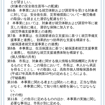
とが望ましい。
(対象者の安全衛生面等への配慮)
第6条
本事業における就労体験および講習等を受ける対象者
に対しては、安全衛生面、災害補償面について一般労働者
の取扱いを踏まえた適切な配慮を行う。
2
本事業においては、対象者が就労体験および講習中等に被
災した場合に備え、適切な保険に加入する。
(就労準備支援事業との連携)
第7条
本事業は、生活困窮者自立支援法に基づく就労準備支
援事業と連携し、効果的かつ効率的な支援を構築する。
(被保護者就労支援事業との連携)
第8条
本事業は、生活保護法に基づく被保護者就労支援事業
と連携し、包括的な就労支援連携体制を構築する。
(個人情報の共有)
第9条
市長は、対象者に関する個人情報を関係機関と共有す
るものとする。
この場合において、市長は、本人から承諾
を得ることとし、その取扱いは、高島市個人情報保護条例
(平成17年高島市条例第10号)
の定めるところによる。
(守秘義務)
第10条
本事業に関わる者または関わった者は、正当な理由
がなく、本事業に関して知り得た秘密を漏らしてはならな
い。
(その他)
第11条
この告示に定めるもののほか、本事業の実施に関し
必要な事項は、市長が別に定める。