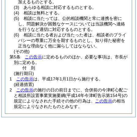
加えるものとする。
(3)
あらゆる相談に対応するものとする。
(4)
相談は無料とする。
(5)
相談に当たっては、公的相談機関と常に連携を密に
し、問題解決が困難なケースについては当該機関へ連絡
を行うなど適切に対応するものとする。
(6)
相談に当たる者および当たった者は、相談者のプライ
バシーの尊重に万全を期するものとし、知り得た秘密を
正当な理由なく他に漏らしてはならない。
(その他)
第5条
この告示
に定めるもののほか、必要な事項は、市長が
別に定める。
付
則
(施行期日)
1
この告示
は、平成17年1月1日から施行する。
(経過措置)
2
この告示
の施行の日の前日までに、合併前の今津町心配ご
と相談所設置事業実施要綱
(平成14年今津町告示第154号)
の
規定によりなされた手続その他の行為は、
この告示
の相当
規定によりなされたものとみなす。