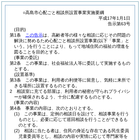
○高島市心配ごと相談所設置事業実施要綱
平成17年1月1日
告示第63号
(目的)
第1条
この告示
は、高齢者等の様々な相談に応じその問題の
解決に努めるため心配ごと相談所設置事業
(以下「事業」と
いう。)
を行うことにより、もって地域住民の福祉の増進を
図ることを目的とする。
(事業の委託)
第2条
この事業は、社会福祉法人等に委託して実施するもの
とする。
(設置基準)
第3条
この事業は、利用者の利便等に留意し、気軽に来所で
きる場所に設置するものとする。
2
相談室に充てる部屋は、利用者の秘密が守られプライバシ
ーが確保されるよう、十分に配慮するものとする。
(事業の内容)
第4条
事業の内容は、次のとおりとする。
(1)
この事業は、定例の相談日を設けて、相談事業を行う
ものとし、必要に応じて巡回相談を行うことができるも
のとする。
(2)
相談に当たる者は、住民の身近な存在である民生委員
児童委員等とし、相談の内容や実情に応じて専門家等を