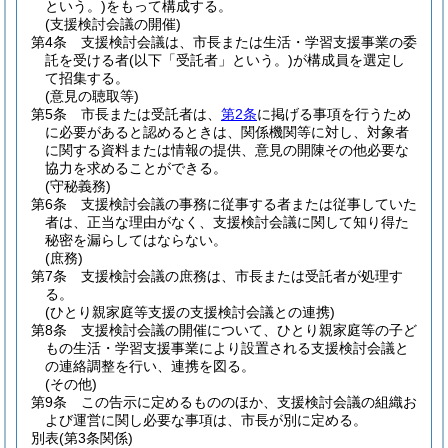
という。)
をもって構成する。
(支援検討会議の開催)
第4条
支援検討会議は、市長または生活・学習支援事業の委
託を受ける者
(以下「受託者」という。)
が構成員を選定し
て招集する。
(意見の聴取等)
第5条
市長または受託者は、
第2条
に掲げる事項を行うため
に必要があると認めるときは、関係機関等に対し、対象者
に関する資料または情報の提供、意見の開陳その他必要な
協力を求めることができる。
(守秘義務)
第6条
支援検討会議の事務に従事する者または従事していた
者は、正当な理由がなく、支援検討会議に関して知り得た
秘密を漏らしてはならない。
(庶務)
第7条
支援検討会議の庶務は、市長または受託者が処理す
る。
(ひとり親家庭等支援の支援検討会議との連携)
第8条
支援検討会議の開催について、ひとり親家庭等の子ど
もの生活・学習支援事業により設置される支援検討会議と
の連絡調整を行い、連携を図る。
(その他)
第9条
この告示に定めるもののほか、支援検討会議の組織お
よび運営に関し必要な事項は、市長が別に定める。
別表
(第3条関係)