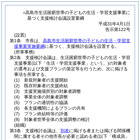
○高島市生活困窮世帯の子どもの生活・学習支援事業に
基づく支援検討会議設置要綱
平成31年4月1日
告示第122号
(設置)
第1条
市長は、
高島市生活困窮世帯の子どもの生活・学習支
援事業実施要綱
に基づく、支援検討会議を設置する。
(所掌事務)
第2条
支援検討会議は、生活困窮世帯の子どもの生活・学習
支援事業
(以下「生活・学習支援事業」という。)
の対象者
の選考および支援プランの策定等を行うため、次に掲げる
事項を所掌する。
(1)
新規対象者の支援開始
(2)
既存対象者の支援終結
(3)
支援実施場所別の対象者調整
(4)
事業全体の対象者調整
(5)
プランの適切性の協議
(6)
各支援機関によるプランの共有
(7)
プラン終結時等の評価
(8)
対象者世帯全体の支援調整の検討
(組織)
第3条
支援検討会議は、
別表
に掲げる者または掲げる関係機
関に属する者その他市長が必要と認める者
(以下「構成員」