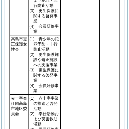
よび犯罪・非
行防止活動
(3)
更生保護に
関する啓発事
業
(4)
会員研修事
業
高島市更
(1)
青少年の犯
正保護女
罪予防・非行
性会
防止活動
(2)
更生保護施
設や矯正施設
への支援事業
(3)
更生保護に
関する啓発事
業
(4)
会員研修事
業
赤十字奉
(1)
赤十字事業
仕団高島
の推進と啓発
市地区委
活動
員会
(2)
奉仕活動お
よび災害救助
活動