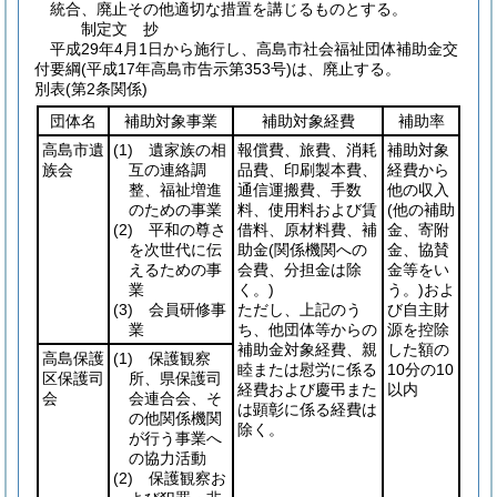
統合、廃止その他適切な措置を講じるものとする。
制定文
抄
平成29年4月1日から施行し、高島市社会福祉団体補助金交
付要綱
(平成17年高島市告示第353号)
は、廃止する。
別表
(第2条関係)
団体名
補助対象事業
補助対象経費
補助率
高島市遺
(1)
遺家族の相
報償費、旅費、消耗
補助対象
族会
互の連絡調
品費、印刷製本費、
経費から
整、福祉増進
通信運搬費、手数
他の収入
のための事業
料、使用料および賃
(他の補助
(2)
平和の尊さ
借料、原材料費、補
金、寄附
を次世代に伝
助金
(関係機関への
金、協賛
えるための事
会費、分担金は除
金等をい
業
く。)
う。)
およ
(3)
会員研修事
ただし、上記のう
び自主財
業
ち、他団体等からの
源を控除
補助金対象経費、親
した額の
高島保護
(1)
保護観察
睦または慰労に係る
10分の10
区保護司
所、県保護司
経費および慶弔また
以内
会
会連合会、そ
は顕彰に係る経費は
の他関係機関
除く。
が行う事業へ
の協力活動
(2)
保護観察お