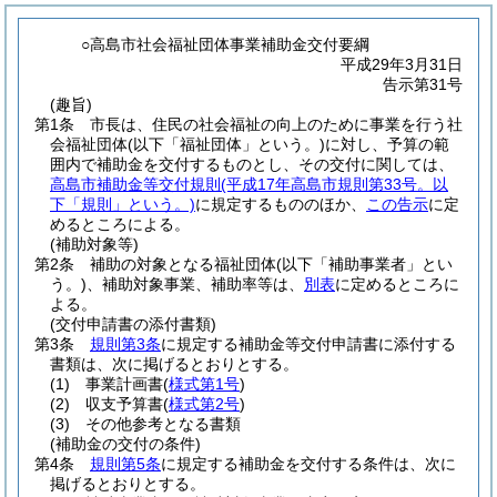
○高島市社会福祉団体事業補助金交付要綱
平成29年3月31日
告示第31号
(趣旨)
第1条
市長は、住民の社会福祉の向上のために事業を行う社
会福祉団体
(以下「福祉団体」という。)
に対し、予算の範
囲内で補助金を交付するものとし、その交付に関しては、
高島市補助金等交付規則
(平成17年高島市規則第33号。以
下「規則」という。)
に規定するもののほか、
この告示
に定
めるところによる。
(補助対象等)
第2条
補助の対象となる福祉団体
(以下「補助事業者」とい
う。)
、補助対象事業、補助率等は、
別表
に定めるところに
よる。
(交付申請書の添付書類)
第3条
規則第3条
に規定する補助金等交付申請書に添付する
書類は、次に掲げるとおりとする。
(1)
事業計画書
(
様式第1号
)
(2)
収支予算書
(
様式第2号
)
(3)
その他参考となる書類
(補助金の交付の条件)
第4条
規則第5条
に規定する補助金を交付する条件は、次に
掲げるとおりとする。