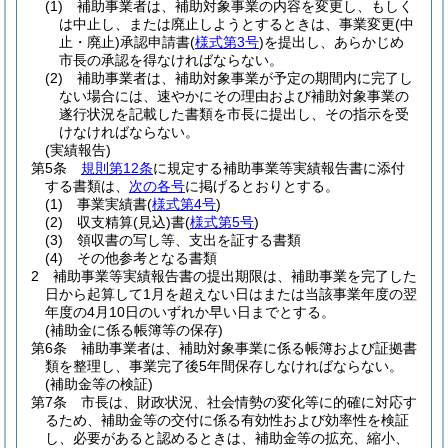
(1)
補助事業者は、補助対象事業の内容を変更し、もしく
は中止し、または廃止しようとするときは、事業変更
(中
止・廃止)
承認申請書
(
様式第3号
)
を提出し、あらかじめ
市長の承認を得なければならない。
(2)
補助事業者は、補助対象事業が予定の期間内に完了し
ない場合には、速やかにその理由および補助対象事業の
遂行状況を記載した書類を市長に提出し、その指示を受
けなければならない。
(実績報告)
第5条
規則第12条
に規定する補助事業等実績報告書に添付
する書類は、
次の各号
に掲げるとおりとする。
(1)
事業実績書
(
様式第4号
)
(2)
収支精算
(見込)
書
(
様式第5号
)
(3)
領収書の写し等、支出を証する書類
(4)
その他参考となる書類
2
補助事業等実績報告書の提出期限は、補助事業を完了した
日から起算して1月を超えない日はまたは当該事業年度の翌
年度の4月10日のいずれか早い日までとする。
(補助金に係る帳簿等の保存)
第6条
補助事業者は、補助対象事業に係る帳簿および証拠書
類を整理し、事業完了後5年間保存しなければならない。
(補助金等の検証)
第7条
市長は、財政状況、社会情勢の変化等に的確に対応す
るため、補助金等の交付に係る有効性および効率性を検証
し、必要があると認めるときは、補助金等の拡充、縮小、