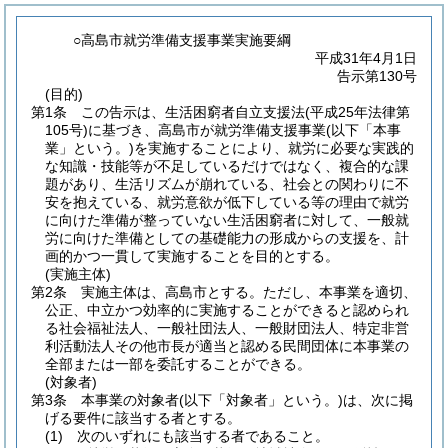
○高島市就労準備支援事業実施要綱
平成31年4月1日
告示第130号
(目的)
第1条
この告示は、生活困窮者自立支援法
(平成25年法律第
105号)
に基づき、高島市が就労準備支援事業
(以下「本事
業」という。)
を実施することにより、就労に必要な実践的
な知識・技能等が不足しているだけではなく、複合的な課
題があり、生活リズムが崩れている、社会との関わりに不
安を抱えている、就労意欲が低下している等の理由で就労
に向けた準備が整っていない生活困窮者に対して、一般就
労に向けた準備としての基礎能力の形成からの支援を、計
画的かつ一貫して実施することを目的とする。
(実施主体)
第2条
実施主体は、高島市とする。
ただし、本事業を適切、
公正、中立かつ効率的に実施することができると認められ
る社会福祉法人、一般社団法人、一般財団法人、特定非営
利活動法人その他市長が適当と認める民間団体に本事業の
全部または一部を委託することができる。
(対象者)
第3条
本事業の対象者
(以下「対象者」という。)
は、次に掲
げる要件に該当する者とする。
(1)
次のいずれにも該当する者であること。