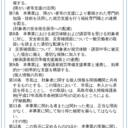
催する。
(障がい者等支援の活用)
第7条
本事業は、障がい者等の支援により蓄積された専門的
知識・技術を活用した就労支援を行う福祉専門職との連携
を図る。
(対象者の安全衛生面等への配慮)
第8条
本事業における就労体験および講習等を受ける対象者
に対し、安全衛生面、災害補償面について一般労働者の取
扱いを踏まえた適切な配慮を行う。
2
災害補償面について、対象者が就労体験・講習中等に被災
した場合に備え、適切な保険に加入する。
(被保護者就労準備支援施策との連携)
第9条
本事業は、被保護者就労準備支援事業と連携し、効果
的かつ効率的な支援を構築する。
(個人情報の共有)
第10条
市長は、対象者に関する個人情報を関係機関と共有
するものとする。
この場合において、市長は、本人から承
諾を得ることとし、その取扱いは、高島市個人情報保護条
例
(平成17年高島市条例第10号)
の定めるところによる。
(守秘義務)
第11条
本事業に関わる者または関わった者は、正当な理由
がなく、本事業に関して知り得た秘密を漏らしてはならな
い。
(その他)
第12条
この告示に定めるもののほか、本事業の実施に関し