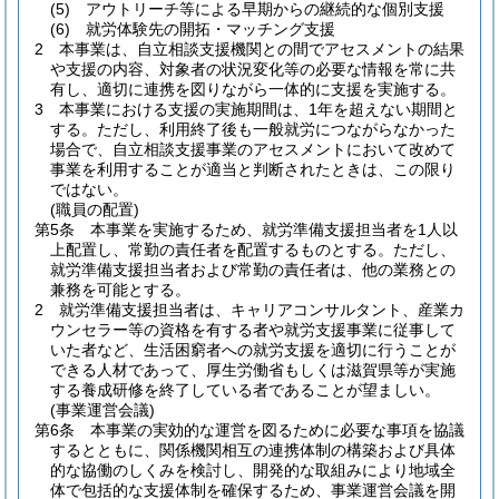
(5)
アウトリーチ等による早期からの継続的な個別支援
(6)
就労体験先の開拓・マッチング支援
2
本事業は、自立相談支援機関との間でアセスメントの結果
や支援の内容、対象者の状況変化等の必要な情報を常に共
有し、適切に連携を図りながら一体的に支援を実施する。
3
本事業における支援の実施期間は、1年を超えない期間と
する。
ただし、利用終了後も一般就労につながらなかった
場合で、自立相談支援事業のアセスメントにおいて改めて
事業を利用することが適当と判断されたときは、この限り
ではない。
(職員の配置)
第5条
本事業を実施するため、就労準備支援担当者を1人以
上配置し、常勤の責任者を配置するものとする。
ただし、
就労準備支援担当者および常勤の責任者は、他の業務との
兼務を可能とする。
2
就労準備支援担当者は、キャリアコンサルタント、産業カ
ウンセラー等の資格を有する者や就労支援事業に従事して
いた者など、生活困窮者への就労支援を適切に行うことが
できる人材であって、厚生労働省もしくは滋賀県等が実施
する養成研修を終了している者であることが望ましい。
(事業運営会議)
第6条
本事業の実効的な運営を図るために必要な事項を協議
するとともに、関係機関相互の連携体制の構築および具体
的な協働のしくみを検討し、開発的な取組みにより地域全
体で包括的な支援体制を確保するため、事業運営会議を開