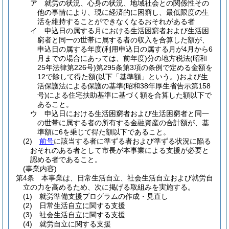
ア
就労の状況、心身の状況、地域社会との関係性その
他の事情により、現に経済的に困窮し、最低限度の生
活を維持することができなくなるおそれがある者
イ
申込日の属する月における生活困窮者および生活困
窮者と同一の世帯に属する者の収入を合算した額が、
申込日の属する年度
(利用申込日の属する月が4月から6
月までの場合にあっては、前年度)
分の地方税法
(昭和
25年法律第226号)
第295条第3項の条例で定める金額を
12で除して得た額
(以下「基準額」という。)
および生
活保護法による保護の基準
(昭和38年厚生省告示第158
号)
による住宅扶助基準に基づく額を合算した額以下で
あること。
ウ
申込日における生活困窮者および生活困窮者と同一
の世帯に属する者の所有する金融資産の合計額が、基
準額に6を乗じて得た額以下であること。
(2)
前号
に該当する者に準ずる者および準ずる状況に陥る
おそれのある者として市長が本事業による支援が必要と
認める者であること。
(事業内容)
第4条
本事業は、日常生活自立、社会生活自立および就労自
立の力を高めるため、次に掲げる取組みを実施する。
(1)
就労準備支援プログラムの作成・見直し
(2)
日常生活自立に関する支援
(3)
社会生活自立に関する支援
(4)
就労自立に関する支援