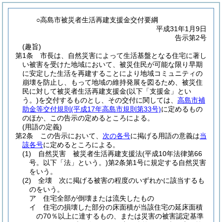
○高島市被災者生活再建支援金交付要綱
平成31年1月9日
告示第2号
(趣旨)
第1条
市長は、自然災害によって生活基盤となる住宅に著し
い被害を受けた地域において、被災住民が可能な限り早期
に安定した生活を再建することにより地域コミュニティの
崩壊を防止し、もって地域の維持発展を図るため、被災住
民に対して被災者生活再建支援金
(以下「支援金」とい
う。)
を交付するものとし、その交付に関しては、
高島市補
助金等交付規則
(平成17年高島市規則第33号)
に定めるもの
のほか、この告示の定めるところによる。
(用語の定義)
第2条
この告示において、
次の各号
に掲げる用語の意義は
当
該各号
に定めるところによる。
(1)
自然災害 被災者生活再建支援法
(平成10年法律第66
号。以下「法」という。)
第2条第1号に規定する自然災害
をいう。
(2)
全壊 次に掲げる被害の程度のいずれかに該当するも
のをいう。
ア
住宅全部が倒壊または流失したもの
イ
住宅の損壊した部分の床面積が当該住宅の延床面積
の70％以上に達するもの、または災害の被害認定基準