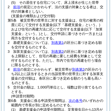
(5)
その居住する住宅について、床上浸水が生じた世帯
2
前項
の規定にかかわらず、法の支援の対象となる者は、交
付の対象者としない。
(支援金の種類および交付額)
第5条
被災世帯の世帯主に対する支援金は、住宅の被害の程
度に応じて交付する支援金
(以下「基礎支援金」という。)
および住宅の再建方法に応じて交付する支援金
(以下「加算
支援金」という。)
とし、交付申請に基づきその一方または
両方を交付するものとする。
2
基礎支援金については、
別表第1
の区分に基づき定める額
を交付するものとする。
3
加算支援金については、
別表第2
の区分に基づき定める額
を上限額として、住宅の再建に要した経費を対象として交
付するものとする。
ただし、市内で住宅の再建を行う場合
に限るものとする。
4
前項
の規定にかかわらず、被災世帯が
別表第2
の区分のう
ち2以上に該当するときの当該世帯の世帯主に対する加算支
援金の交付額は、各区分に基づき定める額のうち最も高い
ものとする。
5
交付金の額は、1,000円単位とし、端数は切り捨てるもの
とする。
(申請受付期間)
第6条
支援金に係る申請受付期間は、
次の各号
のいずれかの
範囲内で市長が別に定めるものとする。
(1)
基礎支援金の申請受付期間は、災害発生日から13月が