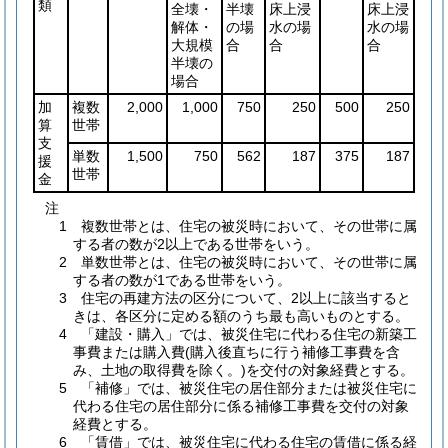
類
全壊・
半壊
床上浸
床上浸
解体・
の場
水の場
水の場
大規模
合
合
合
半壊の
場合
加
複数
2,000
1,000
750
250
500
250
算
世帯
支
単数
1,500
750
562
187
375
187
援
世帯
金
注
1 複数世帯とは、住宅の被災時において、その世帯に属
する者の数が2以上である世帯をいう。
2 単数世帯とは、住宅の被災時において、その世帯に属
する者の数が1である世帯をいう。
3 住宅の再建方法の区分について、2以上に該当すると
きは、各区分に定める額のうち最も高いものとする。
4 「建設・購入」では、被災住宅に代わる住宅の新築工
事費または購入費(購入後直ちに行う補修工事費を含
み、土地の取得費を除く。)を交付の対象経費とする。
5 「補修」では、被災住宅の居住部分または被災住宅に
代わる住宅の居住部分に係る補修工事費を交付の対象
経費とする。
6 「賃借」では、被災住宅に代わる住宅の賃借に係る経