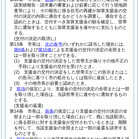
該実績報告・請求書の審査および必要に応じて行う現地調
査等により、その報告に係る住宅の再建が加算支援金の交
付の決定の内容に適合するかどうかを調査し、適合すると
認めたときは、交付すべき加算支援金の額を確定し、世帯
主に通知するとともに加算支援金を速やかに支払うものと
する。
(交付の決定の取消し)
第13条
市長は、
次の各号
のいずれかに該当した場合には、
第8条
および
第10条
による支援金の交付の決定の全部また
は一部を取り消すことができる。
(1)
支援金の交付の決定をした世帯主が偽りその他不正の
手段により支援金の交付を受けたとき。
(2)
支援金の交付の決定をした世帯主がこの告示またはこ
の告示に基づく市の処分もしくは指示に違反したとき。
(3)
その他市長が必要と認めたとき。
2
前項
の規定により、支援金の交付の決定の全部または一部
を取り消した場合は、当該世帯主に速やかに通知するもの
とする。
(支援金の返還)
第14条
市長は、
前条
の規定により支援金の交付の決定の全
部または一部を取り消した場合において、既に当該取消し
に係る部分に対する支援金が交付されているときは、期限
を付して、当該支援金の全部または一部の返還を請求する
ものとする。