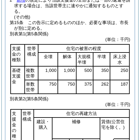
2
前項
の規定により当該支援金の全部または一部の返還を請
求する場合は、当該世帯主に速やかに通知するものとす
る。
(その他)
第15条
この告示に定めるもののほか、必要な事項は、市長
が別に定める。
別表第1
(第5条関係)
(単位：千円)
支援
世帯
住宅の被害の程度
金の
構成
全壊
解体
大規模
半壊
床上浸
種類
半壊
水
基礎
複数
1,000
1,000
500
350
250
支援
世帯
金
単数
750
750
375
262
187
世帯
別表第2
(第5条関係)
(単位：千円)
支
世帯
住宅の再建方法
援
構成
建設・
補修
賃借
(公営住
金
購入
宅を除く。)
の
種