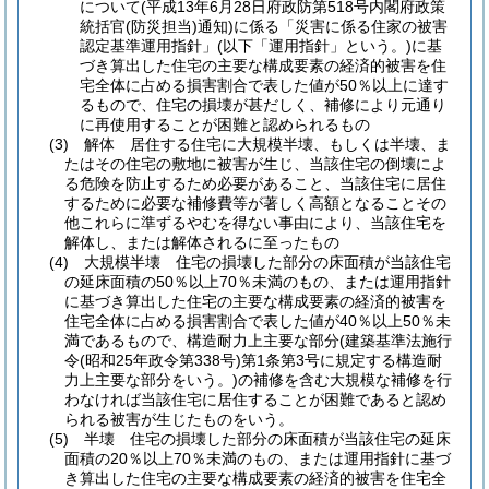
について
(平成13年6月28日府政防第518号内閣府政策
統括官
(防災担当)
通知)
に係る「災害に係る住家の被害
認定基準運用指針」
(以下「運用指針」という。)
に基
づき算出した住宅の主要な構成要素の経済的被害を住
宅全体に占める損害割合で表した値が50％以上に達す
るもので、住宅の損壊が甚だしく、補修により元通り
に再使用することが困難と認められるもの
(3)
解体 居住する住宅に大規模半壊、もしくは半壊、ま
たはその住宅の敷地に被害が生じ、当該住宅の倒壊によ
る危険を防止するため必要があること、当該住宅に居住
するために必要な補修費等が著しく高額となることその
他これらに準ずるやむを得ない事由により、当該住宅を
解体し、または解体されるに至ったもの
(4)
大規模半壊 住宅の損壊した部分の床面積が当該住宅
の延床面積の50％以上70％未満のもの、または運用指針
に基づき算出した住宅の主要な構成要素の経済的被害を
住宅全体に占める損害割合で表した値が40％以上50％未
満であるもので、構造耐力上主要な部分
(建築基準法施行
令
(昭和25年政令第338号)
第1条第3号に規定する構造耐
力上主要な部分をいう。)
の補修を含む大規模な補修を行
わなければ当該住宅に居住することが困難であると認め
られる被害が生じたものをいう。
(5)
半壊 住宅の損壊した部分の床面積が当該住宅の延床
面積の20％以上70％未満のもの、または運用指針に基づ
き算出した住宅の主要な構成要素の経済的被害を住宅全