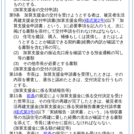
ものとする。
(加算支援金の交付申請)
第9条
加算支援金の交付を受けようとする者は、被災者生活
再建支援金交付申請書
(加算支援金用)
(
様式第2号
)
(以下「加
算支援金申請書」という。)
に必要事項を記入のうえ、次に
掲げる書類を添付して交付申請を行わなければならない。
(1)
住宅を建設、購入、補修もしくは賃借し、またはしよ
うとすることが確認できる契約書
(経費の内訳が確認でき
る書類を含む)
等の写し
(2)
加算支援金の振込先口座を確認できる預金通帳の写し
等の書類
(3)
その他市長が必要とする書類
(加算支援金の交付の決定)
第10条
市長は、加算支援金申請書を受理したときは、その
内容を審査し、適当と認めたときは、交付決定を行うもの
とする。
(加算支援金に係る実績報告等)
第11条
前条
の規定により加算支援金に係る交付決定を受け
た世帯主は、その住宅の再建が完了したときは、被災者生
活再建支援金
(加算支援金)
に係る実績報告書兼交付請求書
(
様式第3号
)
(以下「実績報告・請求書」という。)
を領収書
等の当該住宅の再建に要した経費の支出が確認できる書類
を添えて、市長に速やかに提出しなければならない。
(加算支援金に係る額の確定等)
第12条
市長は、
前条
の規定による報告を受けた場合は、当