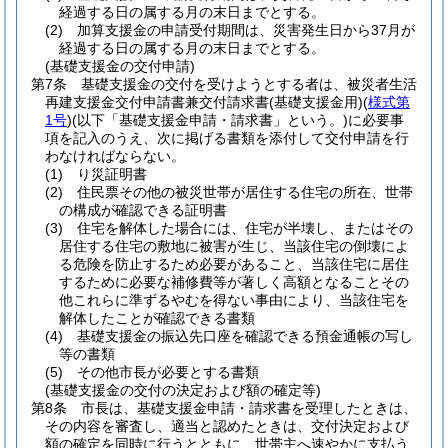
経過する日の属する月の末日までとする。
(2)
加算支援金の申請受付期間は、災害発生日から37月が
経過する日の属する月の末日までとする。
(基礎支援金の交付申請)
第7条
基礎支援金の交付を受けようとする者は、被災者生活
再建支援金交付申請書兼交付請求書
(基礎支援金用)
(
様式第
1号
)
(以下「基礎支援金申請・請求書」という。)
に必要事
項を記入のうえ、次に掲げる書類を添付して交付申請を行
わなければならない。
(1)
り災証明書
(2)
住民票その他の被災世帯が居住する住宅の所在、世帯
の構成が確認できる証明書
(3)
住宅を解体した場合には、住宅が半壊し、またはその
居住する住宅の敷地に被害が生じ、当該住宅の倒壊によ
る危険を防止するため必要があること、当該住宅に居住
するために必要な補修費等が著しく高額となることその
他これらに準ずるやむを得ない事由により、当該住宅を
解体したことが確認できる書類
(4)
基礎支援金の振込先口座を確認できる預金通帳の写し
等の書類
(5)
その他市長が必要とする書類
(基礎支援金の交付の決定および額の確定等)
第8条
市長は、基礎支援金申請・請求書を受理したときは、
その内容を審査し、適当と認めたときは、交付決定および
額の確定を同時に行うとともに、世帯主へ速やかに支払う