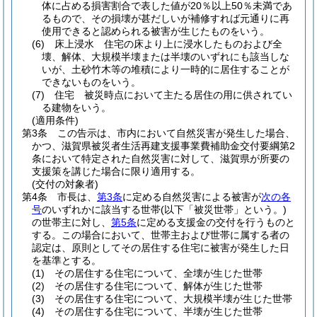
体に占める損害割合で表した値が20％以上50％未満であ
るもので、その損壊が甚だしいが補修すれば元通りに再
使用できると認められる被害が生じたものをいう。
(6)
床上浸水 住宅の床より上に浸水したものおよび全
壊、解体、大規模半壊または半壊のいずれにも該当しな
いが、土砂竹木等の堆積により一時的に居住することが
できないものをいう。
(7)
住宅 被災時点において主たる居住の用に供されてい
る建物をいう。
(適用条件)
第3条
この告示は、市内において自然災害が発生した場合、
かつ、滋賀県被災者生活再建支援事業費補助金交付要綱第2
条において特定された自然災害に対して、滋賀県が所要の
支援策を講じた場合に限り適用する。
(交付の対象者)
第4条
市長は、
第3条
に定める自然災害による被害が
次の各
号
のいずれかに該当する世帯
(以下「被災世帯」という。)
の世帯主に対し、
第5条
に定める支援金の交付を行うものと
する。
この場合において、世帯主および世帯に属する者の
認定は、原則としてその居住する住宅に被害が発生した日
を基準とする。
(1)
その居住する住宅について、全壊が生じた世帯
(2)
その居住する住宅について、解体が生じた世帯
(3)
その居住する住宅について、大規模半壊が生じた世帯
(4)
その居住する住宅について、半壊が生じた世帯