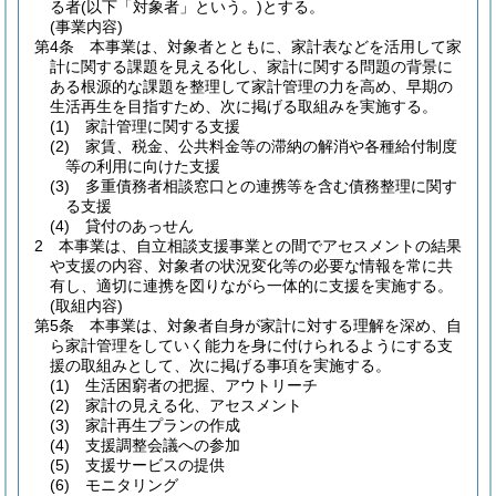
る者
(以下「対象者」という。)
とする。
(事業内容)
第4条
本事業は、対象者とともに、家計表などを活用して家
計に関する課題を見える化し、家計に関する問題の背景に
ある根源的な課題を整理して家計管理の力を高め、早期の
生活再生を目指すため、次に掲げる取組みを実施する。
(1)
家計管理に関する支援
(2)
家賃、税金、公共料金等の滞納の解消や各種給付制度
等の利用に向けた支援
(3)
多重債務者相談窓口との連携等を含む債務整理に関す
る支援
(4)
貸付のあっせん
2
本事業は、自立相談支援事業との間でアセスメントの結果
や支援の内容、対象者の状況変化等の必要な情報を常に共
有し、適切に連携を図りながら一体的に支援を実施する。
(取組内容)
第5条
本事業は、対象者自身が家計に対する理解を深め、自
ら家計管理をしていく能力を身に付けられるようにする支
援の取組みとして、次に掲げる事項を実施する。
(1)
生活困窮者の把握、アウトリーチ
(2)
家計の見える化、アセスメント
(3)
家計再生プランの作成
(4)
支援調整会議への参加
(5)
支援サービスの提供
(6)
モニタリング