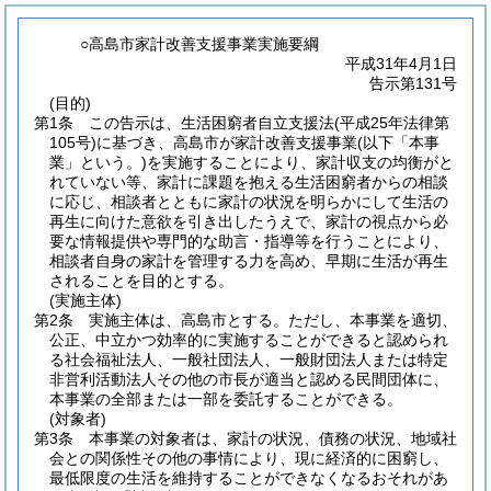
○高島市家計改善支援事業実施要綱
平成31年4月1日
告示第131号
(目的)
第1条
この告示は、生活困窮者自立支援法
(平成25年法律第
105号)
に基づき、高島市が家計改善支援事業
(以下「本事
業」という。)
を実施することにより、家計収支の均衡がと
れていない等、家計に課題を抱える生活困窮者からの相談
に応じ、相談者とともに家計の状況を明らかにして生活の
再生に向けた意欲を引き出したうえで、家計の視点から必
要な情報提供や専門的な助言・指導等を行うことにより、
相談者自身の家計を管理する力を高め、早期に生活が再生
されることを目的とする。
(実施主体)
第2条
実施主体は、高島市とする。
ただし、本事業を適切、
公正、中立かつ効率的に実施することができると認められ
る社会福祉法人、一般社団法人、一般財団法人または特定
非営利活動法人その他の市長が適当と認める民間団体に、
本事業の全部または一部を委託することができる。
(対象者)
第3条
本事業の対象者は、家計の状況、債務の状況、地域社
会との関係性その他の事情により、現に経済的に困窮し、
最低限度の生活を維持することができなくなるおそれがあ