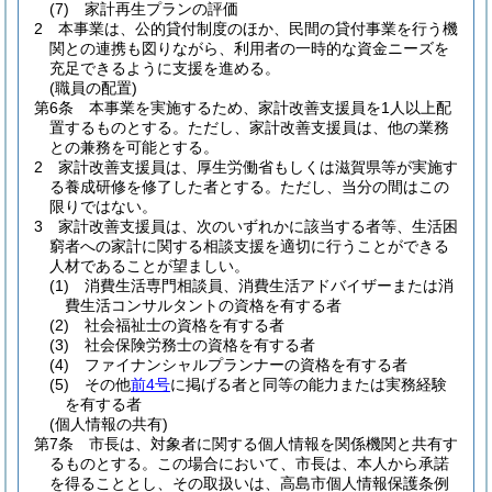
(7)
家計再生プランの評価
2
本事業は、公的貸付制度のほか、民間の貸付事業を行う機
関との連携も図りながら、利用者の一時的な資金ニーズを
充足できるように支援を進める。
(職員の配置)
第6条
本事業を実施するため、家計改善支援員を1人以上配
置するものとする。
ただし、家計改善支援員は、他の業務
との兼務を可能とする。
2
家計改善支援員は、厚生労働省もしくは滋賀県等が実施す
る養成研修を修了した者とする。
ただし、当分の間はこの
限りではない。
3
家計改善支援員は、次のいずれかに該当する者等、生活困
窮者への家計に関する相談支援を適切に行うことができる
人材であることが望ましい。
(1)
消費生活専門相談員、消費生活アドバイザーまたは消
費生活コンサルタントの資格を有する者
(2)
社会福祉士の資格を有する者
(3)
社会保険労務士の資格を有する者
(4)
ファイナンシャルプランナーの資格を有する者
(5)
その他
前4号
に掲げる者と同等の能力または実務経験
を有する者
(個人情報の共有)
第7条
市長は、対象者に関する個人情報を関係機関と共有す
るものとする。
この場合において、市長は、本人から承諾
を得ることとし、その取扱いは、高島市個人情報保護条例