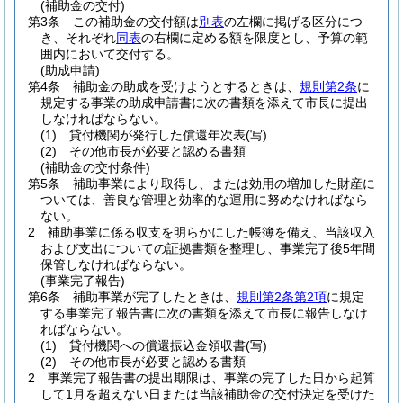
(補助金の交付)
第3条
この補助金の交付額は
別表
の左欄に掲げる区分につ
き、それぞれ
同表
の右欄に定める額を限度とし、予算の範
囲内において交付する。
(助成申請)
第4条
補助金の助成を受けようとするときは、
規則第2条
に
規定する事業の助成申請書に次の書類を添えて市長に提出
しなければならない。
(1)
貸付機関が発行した償還年次表
(写)
(2)
その他市長が必要と認める書類
(補助金の交付条件)
第5条
補助事業により取得し、または効用の増加した財産に
ついては、善良な管理と効率的な運用に努めなければなら
ない。
2
補助事業に係る収支を明らかにした帳簿を備え、当該収入
および支出についての証拠書類を整理し、事業完了後5年間
保管しなければならない。
(事業完了報告)
第6条
補助事業が完了したときは、
規則第2条第2項
に規定
する事業完了報告書に次の書類を添えて市長に報告しなけ
ればならない。
(1)
貸付機関への償還振込金領収書
(写)
(2)
その他市長が必要と認める書類
2
事業完了報告書の提出期限は、事業の完了した日から起算
して1月を超えない日または当該補助金の交付決定を受けた