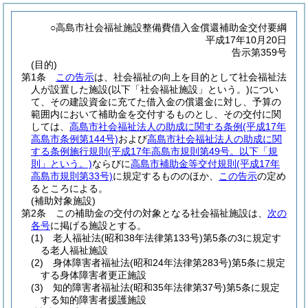
○高島市社会福祉施設整備費借入金償還補助金交付要綱
平成17年10月20日
告示第359号
(目的)
第1条
この告示
は、社会福祉の向上を目的として社会福祉法
人が設置した施設
(以下「社会福祉施設」という。)
につい
て、その建設資金に充てた借入金の償還金に対し、予算の
範囲内において補助金を交付するものとし、その交付に関
しては、
高島市社会福祉法人の助成に関する条例
(平成17年
高島市条例第144号)
および
高島市社会福祉法人の助成に関
する条例施行規則
(平成17年高島市規則第49号。以下「規
則」という。)
ならびに
高島市補助金等交付規則
(平成17年
高島市規則第33号)
に規定するもののほか、
この告示
の定め
るところによる。
(補助対象施設)
第2条
この補助金の交付の対象となる社会福祉施設は、
次の
各号
に掲げる施設とする。
(1)
老人福祉法
(昭和38年法律第133号)
第5条の3に規定す
る老人福祉施設
(2)
身体障害者福祉法
(昭和24年法律第283号)
第5条に規定
する身体障害者更正施設
(3)
知的障害者福祉法
(昭和35年法律第37号)
第5条に規定
する知的障害者援護施設