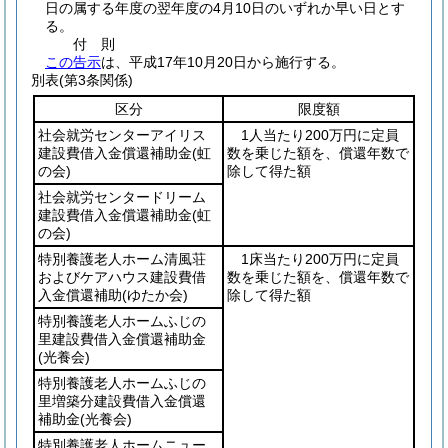
日の属する年度の翌年度の4月10日のいずれか早い日とす
る。
付
則
この告示
は、平成17年10月20日から施行する。
別表
(第3条関係)
区分
限度額
社会就労センターアイリス
1人当たり200万円に定員
建設費借入金償還補助金
(虹
数を乗じた額を、償還年数で
の会)
除して得た額
社会就労センタードリーム
建設費借入金償還補助金
(虹
の会)
特別養護老人ホーム清風荘
1床当たり200万円に定員
およびケアハウス建設費借
数を乗じた額を、償還年数で
入金償還補助
(ゆたか会)
除して得た額
特別養護老人ホームふじの
里建設費借入金償還補助金
(光養会)
特別養護老人ホームふじの
里増築分建設費借入金償還
補助金
(光養会)
特別養護老人ホームニュー