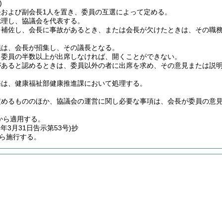
)
長および副会長1人を置き、委員の互選によって定める。
総理し、協議会を代表する。
を補佐し、会長に事故があるとき、または会長が欠けたときは、その職
議は、会長が招集し、その議長となる。
、委員の半数以上が出席しなければ、開くことができない。
があると認めるときは、委員以外の者に出席を求め、その意見または説
務は、健康福祉部健康推進課において処理する。
定めるもののほか、協議会の運営に関し必要な事項は、会長が委員の意
日から適用する。
7年3月31日
告示第53号)
抄
から施行する。