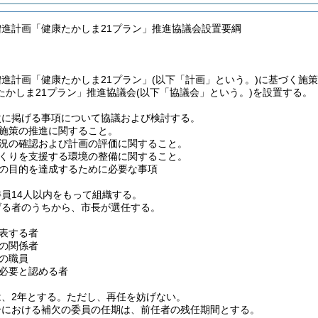
増進計画「健康たかしま21プラン」推進協議会設置要綱
進計画「健康たかしま21プラン」
(以下「計画」という。)
に基づく施策
たかしま21プラン」推進協議会
(以下「協議会」という。)
を設置する。
次に掲げる事項について協議および検討する。
施策の推進に関すること。
況の確認および計画の評価に関すること。
くりを支援する環境の整備に関すること。
の目的を達成するために必要な事項
員14人以内をもって組織する。
げる者のうちから、市長が選任する。
表する者
の関係者
の職員
必要と認める者
、2年とする。
ただし、再任を妨げない。
合における補欠の委員の任期は、前任者の残任期間とする。