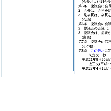
(会長および副会長
第5条
協議会に会
2
会長は、会務を
3
副会長は、会長
(会議)
第6条
協議会の会
2
協議会の会議は
3
協議会は、必要
(庶務)
第7条
協議会の庶
(その他)
第8条
この告示
に
制定文
抄
平成21年8月20
改正文
(平成2
平成27年4月1日