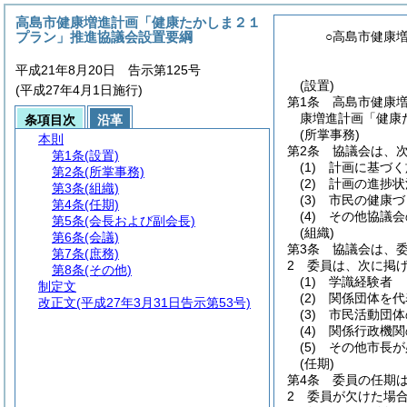
高島市健康増進計画「健康たかしま２１
プラン」推進協議会設置要綱
○高島市健康
平成21年8月20日 告示第125号
(設置)
(平成27年4月1日施行)
第1条
高島市健康増
康増進計画「健康
条項目次
沿革
(所掌事務)
本則
第2条
協議会は、
第1条
(設置)
(1)
計画に基づく
第2条
(所掌事務)
(2)
計画の進捗状
第3条
(組織)
(3)
市民の健康づ
第4条
(任期)
(4)
その他協議会
第5条
(会長および副会長)
(組織)
第6条
(会議)
第3条
協議会は、委
第7条
(庶務)
2
委員は、次に掲
第8条
(その他)
(1)
学識経験者
制定文
(2)
関係団体を代
改正文
(平成27年3月31日告示第53号)
(3)
市民活動団体
(4)
関係行政機関
(5)
その他市長が
(任期)
第4条
委員の任期は
2
委員が欠けた場