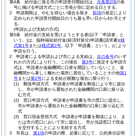
第4条
給付金に係る市の申請受付開始日は、
次条第2項
の各
号に掲げる申請方式ごとに市長が別に定める日とする。
2
申請期限は、やむを得ない場合を除き、
前項
の規定により
定められた申請受付開始日のうち最も早い日から4か月とす
る。
(申請および支給の方式)
第5条
給付金の支給を受けようとする者
(以下「申請者」と
いう。)
は、臨時福祉給付金
(経済対策分)
申請書
(請求書)
(
様
式第1号
または
様式第2号
。以下「申請書」という。)
により
申請を行う。
2
申請者による申請および市による支給は、
次の各号
のいず
れかの方式により行う。
この場合、
第3号
に規定する申請方
式は、申請者が金融機関に口座を開設していないこと、金
融機関から著しく離れた場所に居住していることその他
第1
号
または
第2号
による支給が困難な場合に限り行う。
(1)
郵送申請方式 申請者が申請書を郵送により市に提出
し、市が申請者から通知された金融機関の口座に振り込
む方式
(2)
窓口申請方式 申請者が申請書を市の窓口に提出し、
市が申請者から通知された金融機関の口座に振り込む方
式
(3)
窓口現金受領方式 申請者が申請書を郵送により、ま
たは市の窓口において市に提出し、市が当該窓口で現金
を交付することにより支給する方式
3
市長は、
第1項
の申請の際、必要に応じて、公的身分証明