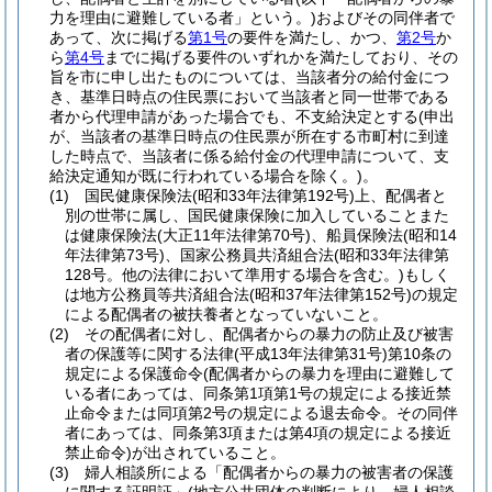
力を理由に避難している者」という。)
およびその同伴者で
あって、次に掲げる
第1号
の要件を満たし、かつ、
第2号
か
ら
第4号
までに掲げる要件のいずれかを満たしており、その
旨を市に申し出たものについては、当該者分の給付金につ
き、基準日時点の住民票において当該者と同一世帯である
者から代理申請があった場合でも、不支給決定とする
(申出
が、当該者の基準日時点の住民票が所在する市町村に到達
した時点で、当該者に係る給付金の代理申請について、支
給決定通知が既に行われている場合を除く。)
。
(1)
国民健康保険法
(昭和33年法律第192号)
上、配偶者と
別の世帯に属し、国民健康保険に加入していることまた
は健康保険法
(大正11年法律第70号)
、船員保険法
(昭和14
年法律第73号)
、国家公務員共済組合法
(昭和33年法律第
128号。他の法律において準用する場合を含む。)
もしく
は地方公務員等共済組合法
(昭和37年法律第152号)
の規定
による配偶者の被扶養者となっていないこと。
(2)
その配偶者に対し、配偶者からの暴力の防止及び被害
者の保護等に関する法律
(平成13年法律第31号)
第10条の
規定による保護命令
(配偶者からの暴力を理由に避難して
いる者にあっては、同条第1項第1号の規定による接近禁
止命令または同項第2号の規定による退去命令。その同伴
者にあっては、同条第3項または第4項の規定による接近
禁止命令)
が出されていること。
(3)
婦人相談所による「配偶者からの暴力の被害者の保護