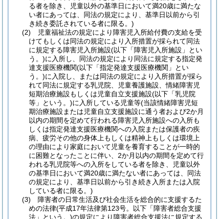
る者を除き、児童以外の基準日において満20歳に満たな
い者にあっては、同法の規定により、基準日以前から引
き続き委託されている者に限る。)
(2)
児童福祉法の規定により障害児入所給付費の支給を受
けてもしくは同法の規定により入所措置が採られて同法
に規定する障害児入所施設
(以下「障害児入所施設」とい
う。)
に入所し、同法の規定により同法に規定する指定発
達支援医療機関
(以下「指定発達支援医療機関」とい
う。)
に入院し、または同法の規定により入所措置が採ら
れて同法に規定する乳児院、児童養護施設、情緒障害児
短期治療施設もしくは児童自立支援施設
(以下「乳児院
等」という。)
に入所している児童等
(当該情緒障害児短
期治療施設または児童自立支援施設に通う者および2か月
以内の期間を定めて行われる障害児入所施設への入所も
しくは指定発達支援医療機関への入院または保護者の疾
病、疲労その他の身体上もしくは精神上もしくは環境上
の理由により家庭において児童を養育することが一時的
に困難となったことに伴い、2か月以内の期間を定めて行
われる乳児院等への入所をしている者を除き、児童以外
の基準日において満20歳に満たない者にあっては、同法
の規定により、基準日以前から引き続き入所または入院
している者に限る。)
(3)
障害者の日常生活及び社会生活を総合的に支援するた
めの法律
(平成17年法律第123号。以下「障害者総合支援
法」という。)
の規定により障害者総合支援法に規定する