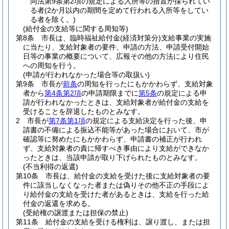
同法第9条第2項の規定による入所等の措置が採られてい
る者
(2か月以内の期間を定めて行われる入所等をしてい
る者を除く。)
(給付金の支給等に関する周知等)
第8条
市長は、臨時福祉給付金
(経済対策分)
支給事業の実施
に当たり、支給対象者の要件、申請の方法、申請受付開始
日等の事業の概要について、広報その他の方法により住民
への周知を行う。
(申請が行われなかった場合等の取扱い)
第9条
市長が
前条
の周知を行ったにもかかわらず、支給対象
者から
第4条第2項
の申請期限までに
第5条
の規定による申
請が行われなかったときは、支給対象者が給付金の支給を
受けることを辞退したものとみなす。
2
市長が
第7条第1項
の規定による支給決定を行った後、申
請書の不備による振込不能等があった場合において、市が
確認等に努めたにもかかわらず、申請書の補正が行われ
ず、支給対象者の責に帰すべき事由により支給ができなか
ったときは、当該申請が取り下げられたものとみなす。
(不当利得の返還)
第10条
市長は、給付金の支給を受けた後に支給対象者の要
件に該当しなくなった者または偽りその他不正の手段によ
り給付金の支給を受けた者があるときは、支給を行った給
付金の返還を求める。
(受給権の譲渡または担保の禁止)
第11条
給付金の支給を受ける権利は、譲り渡し、または担