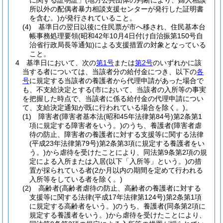
に関する証明証」
(地方公共団体の判断により、婦人相談
所以外の配偶者暴力相談支援センターが発行した証明書
を含む。)
が発行されていること。
(4)
基準日の翌日以後に住民票が市へ移され、住民基本台
帳事務処理要領
(昭和42年10月4日付け自治振第150号自
治省行政局長等通知)
による支援措置の対象となっている
こと。
4
基準日において、次の
第1号
または
第2号
のいずれかに該
当する者については、当該者分の給付金につき、以下の
各
号
に規定する当該者の養護者から代理申請があった場合で
も、不支給決定とする
(市において、当該者の入所等の事実
を把握した時点で、当該者に係る給付金の代理申請につい
て、支給決定通知が既に行われている場合を除く。)
。
(1)
障害者
(障害者基本法
(昭和45年法律第84号)
第2条第1
項に規定する障害者をいう。)
のうち、養護者
(障害者虐
待の防止、障害者の養護者に対する支援等に関する法律
(平成23年法律第79号)
第2条第3項に規定する養護者をい
う。)
から虐待を受けたことにより、同法第9条第2項の規
定による入所または入居
(以下「入所等」という。)
の措
置が採られている者
(2か月以内の期間を定めて行われる
入所等をしている者を除く。)
(2)
高齢者
(高齢者虐待の防止、高齢者の養護者に対する
支援等に関する法律
(平成17年法律第124号)
第2条第1項
に規定する高齢者をいう。)
のうち、養護者
(同条第2項に
規定する養護者をいう。)
から虐待を受けたことにより、