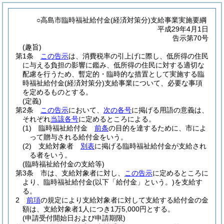
○高島市臨時福祉給付金(経済対策分)支給事業実施要綱
平成29年4月1日
告示第70号
(趣旨)
第1条
この告示
は、消費税率の引上げに際し、低所得の住民
に与える負担の影響に鑑み、低所得の住民に対する適切な
配慮を行うため、暫定的・臨時的な措置として実施する臨
時福祉給付金
(経済対策分)
支給事業について、必要な事項
を定めるものとする。
(定義)
第2条
この告示
において、
次の各号
に掲げる用語の意義は、
それぞれ
当該各号
に定めるところによる。
(1)
臨時福祉給付金
前条
の目的を達するために、市によ
って贈与される給付金をいう。
(2)
支給対象者
別表
に掲げる臨時福祉給付金が支給され
る者をいう。
(臨時福祉給付金の支給等)
第3条
市は、支給対象者に対し、
この告示
に定めるところに
より、臨時福祉給付金
(以下「給付金」という。)
を支給す
る。
2
前項
の規定により支給対象者に対して支給する給付金の金
額は、支給対象者1人につき1万5,000円とする。
(申請受付開始日および申請期限)