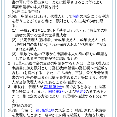
書の写し等を提出させ、または提示させること等により、
当該申請者の本人確認を行う。
(代理による申請)
第6条
申請者に代わり、代理人として
前条
の規定による申請
を行うことができる者は、原則として次に掲げる者に限
る。
(1)
平成28年1月1日
(以下「基準日」という。)
時点での申
請者の属する世帯の世帯構成者
(2)
法定代理人
(親権者、未成年後見人、成年後見人、代
理権付与の審判がなされた保佐人および代理権付与がな
された補助人)
(3)
親族その他の平素から申請者本人の身の回りの世話を
している者等で市長が特に認めるもの
2
代理人が給付金の支給の申請をするときは、当該代理人は
申請書に加え原則として委任状
(申請書の委任欄への記載を
含む。)
を提出する。
また、この場合、市は、公的身分証明
書の写し等の提出または提示を求めること等により、代理
人が当該代理人本人であることを確認する。
3
市長は、代理人が
第1項第1号
の者であるときは、住民基
本台帳により、また、
同項第2号
および
第3号
の者であると
きは、別に定める方法により、代理権を確認するものとす
る。
(支給の決定)
第7条
市長は、
第5条第1項
の規定により提出された申請書
を受理したときは、速やかに内容を確認し、支給を決定す