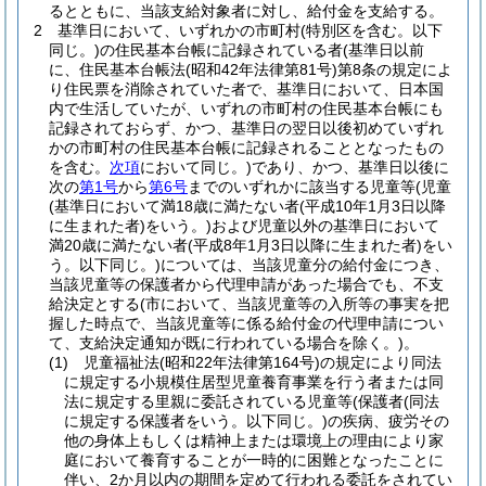
るとともに、当該支給対象者に対し、給付金を支給する。
2
基準日において、いずれかの市町村
(特別区を含む。以下
同じ。)
の住民基本台帳に記録されている者
(基準日以前
に、住民基本台帳法
(昭和42年法律第81号)
第8条の規定によ
り住民票を消除されていた者で、基準日において、日本国
内で生活していたが、いずれの市町村の住民基本台帳にも
記録されておらず、かつ、基準日の翌日以後初めていずれ
かの市町村の住民基本台帳に記録されることとなったもの
を含む。
次項
において同じ。)
であり、かつ、基準日以後に
次の
第1号
から
第6号
までのいずれかに該当する児童等
(児童
(基準日において満18歳に満たない者
(平成10年1月3日以降
に生まれた者)
をいう。)
および児童以外の基準日において
満20歳に満たない者
(平成8年1月3日以降に生まれた者)
をい
う。以下同じ。)
については、当該児童分の給付金につき、
当該児童等の保護者から代理申請があった場合でも、不支
給決定とする
(市において、当該児童等の入所等の事実を把
握した時点で、当該児童等に係る給付金の代理申請につい
て、支給決定通知が既に行われている場合を除く。)
。
(1)
児童福祉法
(昭和22年法律第164号)
の規定により同法
に規定する小規模住居型児童養育事業を行う者または同
法に規定する里親に委託されている児童等
(保護者
(同法
に規定する保護者をいう。以下同じ。)
の疾病、疲労その
他の身体上もしくは精神上または環境上の理由により家
庭において養育することが一時的に困難となったことに
伴い、2か月以内の期間を定めて行われる委託をされてい