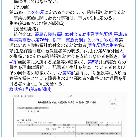
保に供してはならない。
(その他)
第12条
この告示
に定めるもののほか、臨時福祉給付金支給
事業の実施に関し必要な事項は、市長が別に定める。
別表
(第2条および第7条関係)
(支給対象者)
給付金は、
高島市臨時福祉給付金支給事業実施要綱(平成26
年高島市告示第76号。以下「実施要綱」という。)の別表
第1
項に定める臨時福祉給付金の支給対象者(
実施要綱の別表
第2
項(生活保護制度の被保護者等の取扱い)および第3項(外国人
の取扱い)に定める臨時福祉給付金を支給しない者を除き、
第
4項
(施設等に入所する児童等の取扱い)、
第5項
(配偶者からの
暴力を理由に避難し、配偶者と生計を別にしている者および
その同伴者の取扱い)および
第6項
(虐待により施設等に入所措
置等が採られている障害者および高齢者の取扱い)の適用を受
ける者を含む。)に支給する。
様式第1号
(第5条関係)