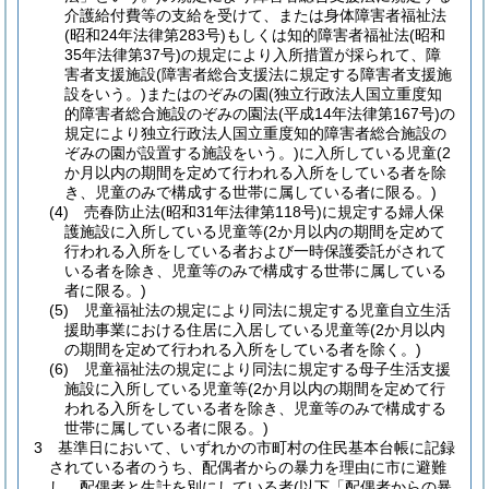
介護給付費等の支給を受けて、または身体障害者福祉法
(昭和24年法律第283号)
もしくは知的障害者福祉法
(昭和
35年法律第37号)
の規定により入所措置が採られて、障
害者支援施設
(障害者総合支援法に規定する障害者支援施
設をいう。)
またはのぞみの園
(独立行政法人国立重度知
的障害者総合施設のぞみの園法
(平成14年法律第167号)
の
規定により独立行政法人国立重度知的障害者総合施設の
ぞみの園が設置する施設をいう。)
に入所している児童
(2
か月以内の期間を定めて行われる入所をしている者を除
き、児童のみで構成する世帯に属している者に限る。)
(4)
売春防止法
(昭和31年法律第118号)
に規定する婦人保
護施設に入所している児童等
(2か月以内の期間を定めて
行われる入所をしている者および一時保護委託がされて
いる者を除き、児童等のみで構成する世帯に属している
者に限る。)
(5)
児童福祉法の規定により同法に規定する児童自立生活
援助事業における住居に入居している児童等
(2か月以内
の期間を定めて行われる入所をしている者を除く。)
(6)
児童福祉法の規定により同法に規定する母子生活支援
施設に入所している児童等
(2か月以内の期間を定めて行
われる入所をしている者を除き、児童等のみで構成する
世帯に属している者に限る。)
3
基準日において、いずれかの市町村の住民基本台帳に記録
されている者のうち、配偶者からの暴力を理由に市に避難
し、配偶者と生計を別にしている者
(以下「配偶者からの暴