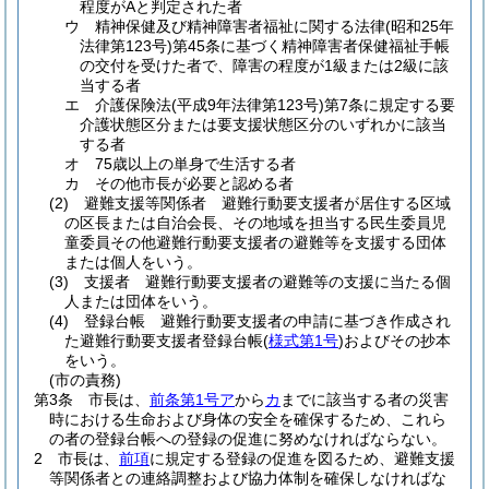
程度がAと判定された者
ウ
精神保健及び精神障害者福祉に関する法律
(昭和25年
法律第123号)
第45条に基づく精神障害者保健福祉手帳
の交付を受けた者で、障害の程度が1級または2級に該
当する者
エ
介護保険法
(平成9年法律第123号)
第7条に規定する要
介護状態区分または要支援状態区分のいずれかに該当
する者
オ
75歳以上の単身で生活する者
カ
その他市長が必要と認める者
(2)
避難支援等関係者 避難行動要支援者が居住する区域
の区長または自治会長、その地域を担当する民生委員児
童委員その他避難行動要支援者の避難等を支援する団体
または個人をいう。
(3)
支援者 避難行動要支援者の避難等の支援に当たる個
人または団体をいう。
(4)
登録台帳 避難行動要支援者の申請に基づき作成され
た避難行動要支援者登録台帳
(
様式第1号
)
およびその抄本
をいう。
(市の責務)
第3条
市長は、
前条第1号ア
から
カ
までに該当する者の災害
時における生命および身体の安全を確保するため、これら
の者の登録台帳への登録の促進に努めなければならない。
2
市長は、
前項
に規定する登録の促進を図るため、避難支援
等関係者との連絡調整および協力体制を確保しなければな