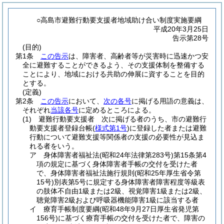
○高島市避難行動要支援者地域助け合い制度実施要綱
平成20年3月25日
告示第28号
(目的)
第1条
この告示
は、障害者、高齢者等が災害時に迅速かつ安
全に避難することができるよう、その支援体制を整備する
ことにより、地域における共助の伸展に資することを目的
とする。
(定義)
第2条
この告示
において、
次の各号
に掲げる用語の意義は、
それぞれ
当該各号
に定めるところによる。
(1)
避難行動要支援者 次に掲げる者のうち、市の避難行
動要支援者登録台帳
(
様式第1号
)
に登録した者または避難
行動について避難支援等関係者の支援の必要性が見込ま
れる者をいう。
ア
身体障害者福祉法
(昭和24年法律第283号)
第15条第4
項の規定に基づく身体障害者手帳の交付を受けた者
で、身体障害者福祉法施行規則
(昭和25年厚生省令第
15号)
別表第5号に規定する身体障害者障害程度等級表
の肢体不自由1級または2級、視覚障害1級または2級、
聴覚障害2級および呼吸器機能障害1級に該当する者
イ
療育手帳制度要綱
(昭和48年9月27日厚生省発児第
156号)
に基づく療育手帳の交付を受けた者で、障害の