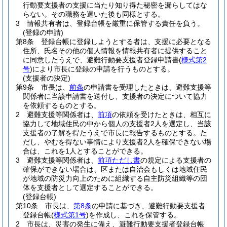
行動要支援者の支援に当たり知り得た秘密を漏らしてはな
らない。
その職務を退いた後も同様とする。
3
情報共有者は、登録台帳を厳重に保管する責任を負う。
(登録の申請)
第8条
登録台帳に登録しようとする者は、支援に必要となる
住所、氏名その他の個人情報を情報共有者に提供すること
に同意したうえで、避難行動要支援者登録申請書
(
様式第2
号
)
により市長に登録の申請を行うものとする。
(支援者の決定)
第9条
市長は、
前条
の申請書を受理したときは、避難支援等
関係者に当該申請書を送付し、支援者の決定について協力
を依頼するものとする。
2
避難支援等関係者は、
前項
の依頼を受けたときは、相互に
協力して地域住民の中から個人の支援者2人を選定し、当該
支援者の了解を得たうえで市長に報告するものとする。
た
だし、やむを得ない事情により支援者2人を確保できない場
合は、これを1人とすることができる。
3
避難支援等関係者は、
前項ただし書
の規定による支援者の
確保ができない場合は、区または自治会もしくは地域住民
が地域の防災力向上のために組織する自主防災組織等の団
体を支援者として選定することができる。
(登録台帳)
第10条
市長は、
第8条
の申請に基づき、避難行動要支援者
登録台帳
(
様式第1号
)
を作成し、これを保管する。
2
市長は、災害の発生に備え、避難行動要支援者登録台帳