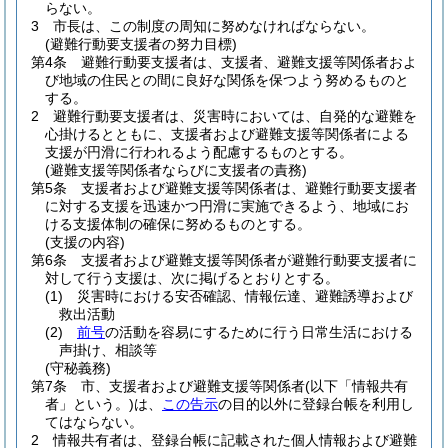
らない。
3
市長は、この制度の周知に努めなければならない。
(避難行動要支援者の努力目標)
第4条
避難行動要支援者は、支援者、避難支援等関係者およ
び地域の住民との間に良好な関係を保つよう努めるものと
する。
2
避難行動要支援者は、災害時においては、自発的な避難を
心掛けるとともに、支援者および避難支援等関係者による
支援が円滑に行われるよう配慮するものとする。
(避難支援等関係者ならびに支援者の責務)
第5条
支援者および避難支援等関係者は、避難行動要支援者
に対する支援を迅速かつ円滑に実施できるよう、地域にお
ける支援体制の確保に努めるものとする。
(支援の内容)
第6条
支援者および避難支援等関係者が避難行動要支援者に
対して行う支援は、次に掲げるとおりとする。
(1)
災害時における安否確認、情報伝達、避難誘導および
救出活動
(2)
前号
の活動を容易にするために行う日常生活における
声掛け、相談等
(守秘義務)
第7条
市、支援者および避難支援等関係者
(以下「情報共有
者」という。)
は、
この告示
の目的以外に登録台帳を利用し
てはならない。
2
情報共有者は、登録台帳に記載された個人情報および避難