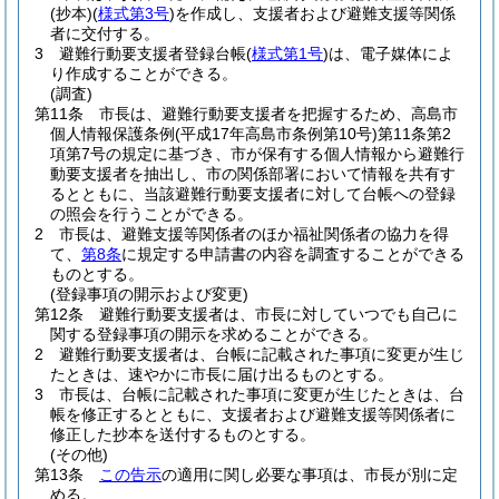
(抄本)
(
様式第3号
)
を作成し、支援者および避難支援等関係
者に交付する。
3
避難行動要支援者登録台帳
(
様式第1号
)
は、電子媒体によ
り作成することができる。
(調査)
第11条
市長は、避難行動要支援者を把握するため、高島市
個人情報保護条例
(平成17年高島市条例第10号)
第11条第2
項第7号の規定に基づき、市が保有する個人情報から避難行
動要支援者を抽出し、市の関係部署において情報を共有す
るとともに、当該避難行動要支援者に対して台帳への登録
の照会を行うことができる。
2
市長は、避難支援等関係者のほか福祉関係者の協力を得
て、
第8条
に規定する申請書の内容を調査することができる
ものとする。
(登録事項の開示および変更)
第12条
避難行動要支援者は、市長に対していつでも自己に
関する登録事項の開示を求めることができる。
2
避難行動要支援者は、台帳に記載された事項に変更が生じ
たときは、速やかに市長に届け出るものとする。
3
市長は、台帳に記載された事項に変更が生じたときは、台
帳を修正するとともに、支援者および避難支援等関係者に
修正した抄本を送付するものとする。
(その他)
第13条
この告示
の適用に関し必要な事項は、市長が別に定
める。