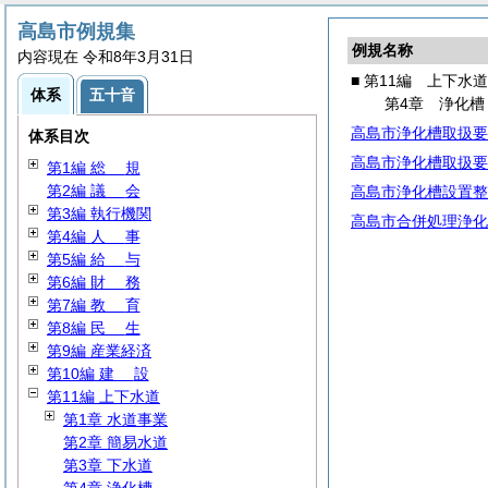
高島市例規集
例規名称
内容現在 令和8年3月31日
■ 第11編 上下水道
体系
五十音
第4章 浄化槽
高島市浄化槽取扱要
体系目次
高島市浄化槽取扱要
第1編
総
規
第2編
議
会
高島市浄化槽設置整
第3編 執行機関
高島市合併処理浄化
第4編
人
事
第5編
給
与
第6編
財
務
第7編
教
育
第8編
民
生
第9編 産業経済
第10編
建
設
第11編 上下水道
第1章 水道事業
第2章 簡易水道
第3章 下水道