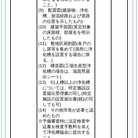
こと。)
(9)
配置図
(建築物、浄化
槽、放流経路および道路
の位置を示したもの)
(10)
建築平面図
(算定対象
の床面積、部屋名を明示
したもの)
(11)
敷地区画割図
(各戸の
し尿等を集めて1箇所に浄
化槽を設置する場合に限
る。)
(12)
構造図
(工場生産型浄
化槽の場合は、滋賀県届
出シート)
(13)
51人槽以上の浄化槽
については、特定施設設
置届出受理書の写し
(特定
施設の設置届出書
(鏡)
の写
しでも可)
(14)
その他市長が必要と認
めたもの
※予備審査時に法定検査申
込書を検査手数料を添え
て浄化槽協会に提出する
こと。