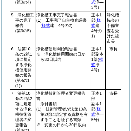
(第3の4)
式
浄―
3号)
5 浄化槽工
浄化槽工事完了報告書
正本1
浄化槽
事の完了
(1)
工事完了自主検査調書
部
(
様
協会の
報告
(
様式
建―4号の2)
式
建―
予備審
(第3の5)
4号の
査を受
1)
けた後
市長
6 法第10
浄化槽使用開始報告書
正本1
市長
条の2第1
※ 浄化槽使用開始の日か
部副本
項に規定
ら30日以内
1部
(
様
する浄化
式
浄―
槽使用開
4号)
始の報告
(第4の1
(1)
)
7 法第10
浄化槽技術管理者変更報告
正本1
市長
条の2第2
書
部
項に規定
添付書類
副本1
する浄化
(1)
技術管理者が法第10条
部
(
様
槽技術管
第2項に規定する資格を有
式
浄―
理者の変
することを証する書類
5号)
更報告
※ 変更の日から30日以内
(第4の1