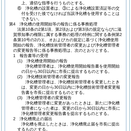
上、適切な指導を行うものとする。
⑥ 浄化槽の設置者は、③による浄化槽設置済証等の交
付を受けた後でなければ当該浄化槽を使用することは
できない。
第4 浄化槽の使用開始等の報告に係る事務処理
法第10条の2第1項、第2項および第3項の規定ならびに滋
賀県知事の権限に属する事務の処理の特例に関する条例第2
条第10号の2のエ、オおよびカの規定に基づく浄化槽使用
開始の報告、浄化槽技術管理者の変更および浄化槽管理者
の変更報告等に係る事務処理は、次のとおりとする。
1 報告書等の受理
(1)
浄化槽使用開始の報告
浄化槽管理者は、浄化槽使用開始報告書を使用開始
の日から30日以内に市長に提出するものとする。
(2)
浄化槽技術管理者の変更報告
浄化槽管理者は、浄化槽技術管理者を変更したとき
は、変更の日から30日以内に浄化槽技術管理者変更報
告書を市長に提出するものとする。
(3)
浄化槽管理者の変更報告
浄化槽管理者に変更があったときは、新たに浄化槽
管理者になった者は、変更の日から30日以内に市長に
浄化槽管理者変更報告書を提出するものとする。
2 浄化槽廃止の届出
浄化槽を廃止したときは、浄化槽廃止届を市長に提出
するものとする。