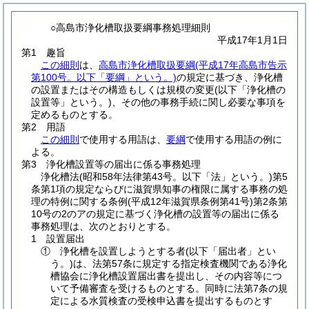
○高島市浄化槽取扱要綱事務処理細則
平成17年1月1日
第1 趣旨
この細則
は、
高島市浄化槽取扱要綱
(平成17年高島市告示
第100号。以下「要綱」という。)
の規定に基づき、浄化槽
の設置またはその構造もしくは規模の変更
(以下「浄化槽の
設置等」という。)
、その他の事務手続に関し必要な事項を
定めるものとする。
第2 用語
この細則
で使用する用語は、
要綱
で使用する用語の例に
よる。
第3 浄化槽設置等の届出に係る事務処理
浄化槽法
(昭和58年法律第43号。以下「法」という。)
第5
条第1項の規定ならびに滋賀県知事の権限に属する事務の処
理の特例に関する条例
(平成12年滋賀県条例第41号)
第2条第
10号の2のアの規定に基づく浄化槽の設置等の届出に係る
事務処理は、次のとおりとする。
1 設置届出
① 浄化槽を設置しようとする者
(以下「届出者」とい
う。)
は、法第57条に規定する指定検査機関である浄化
槽協会に浄化槽設置届出書を提出し、その内容等につ
いて予備審査を受けるものとする。同時に法第7条の規
定による水質検査の受検申込書を提出するものとす