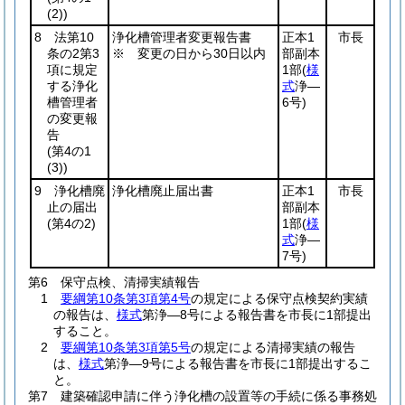
(2)
)
8 法第10
浄化槽管理者変更報告書
正本1
市長
条の2第3
※ 変更の日から30日以内
部副本
項に規定
1部
(
様
する浄化
式
浄―
槽管理者
6号)
の変更報
告
(第4の1
(3)
)
9 浄化槽廃
浄化槽廃止届出書
正本1
市長
止の届出
部副本
(第4の2)
1部
(
様
式
浄―
7号)
第6 保守点検、清掃実績報告
1
要綱第10条第3項第4号
の規定による保守点検契約実績
の報告は、
様式
第浄―8号による報告書を市長に1部提出
すること。
2
要綱第10条第3項第5号
の規定による清掃実績の報告
は、
様式
第浄―9号による報告書を市長に1部提出するこ
と。
第7 建築確認申請に伴う浄化槽の設置等の手続に係る事務処