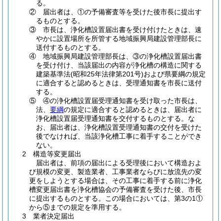
る。
② 届出者は、①の予備審査等を受けた後市長に提出す
るものとする。
③ 市長は、浄化槽設置届出書を受け付けたときは、速
やかに設置場所を所管する地域振興局建設管理部長に
送付するものとする。
④ 地域振興局建設管理部長は、③の浄化槽設置届出書
を受け付け、当該届出の内容が浄化槽の構造に関する
建築基準法
(昭和25年法律第201号)
および県要綱の規定
に適合すると認めるときは、受理通知書を市長に送付
する。
⑤ ④の浄化槽設置届受理通知書を受け取った市長は、
法、
要綱
の規定に適合すると認めるときは、届出者に
浄化槽設置届受理通知書を交付するものとする。な
お、届出者は、浄化槽設置受理通知書の交付を受けた
後でなければ、当該浄化槽工事に着手することができ
ない。
2 構造等変更届出
届出者は、前項の届出による受理後において構造およ
び規模の変更、製造業者、工事業者ならびに放流先の変
更をしようとする場合は、その工事に着手する前に浄化
槽変更届出書を浄化槽協会の予備審査を受けた後、市長
に提出するものとする。この場合においては、第3の1①
から⑤までの規定を準用する。
3 業者決定届出