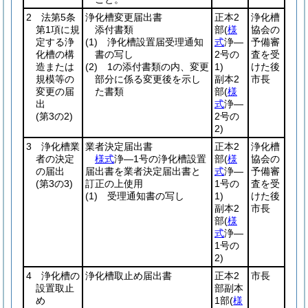
2 法第5条
浄化槽変更届出書
正本2
浄化槽
第1項に規
添付書類
部
(
様
協会の
定する浄
(1)
浄化槽設置届受理通知
式
浄―
予備審
化槽の構
書の写し
2号の
査を受
造または
(2)
1の添付書類の内、変更
1)
けた後
規模等の
部分に係る変更後を示し
副本2
市長
変更の届
た書類
部
(
様
出
式
浄―
(第3の2)
2号の
2)
3 浄化槽業
業者決定届出書
正本2
浄化槽
者の決定
様式
浄―1号の浄化槽設置
部
(
様
協会の
の届出
届出書を業者決定届出書と
式
浄―
予備審
(第3の3)
訂正の上使用
1号の
査を受
(1)
受理通知書の写し
1)
けた後
副本2
市長
部
(
様
式
浄―
1号の
2)
4 浄化槽の
浄化槽取止め届出書
正本2
市長
設置取止
部副本
め
1部
(
様