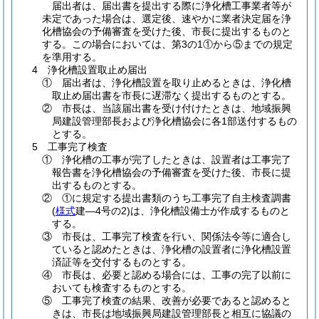
届出者は、届出書を提出する際に浄化槽工事業者等が
未定であった場合は、選定後、速やかに業者決定届を浄
化槽協会の予備審査を受けた後、市長に提出するものと
する。この場合においては、第3の1①から⑤までの規定
を準用する。
4 浄化槽設置取止め届出
① 届出者は、浄化槽設置を取り止めるときは、浄化槽
取止め届出書を市長に遅滞なく提出するものとする。
② 市長は、当該届出書を受け付けたときは、地域振興
局建設管理部長および浄化槽協会に各1部送付するもの
とする。
5 工事完了検査
① 浄化槽の工事が完了したときは、設置者は工事完了
報告書を浄化槽協会の予備審査を受けた後、市長に提
出するものとする。
② ①に規定する提出書類のうち工事完了自主検査調書
(
様式
建―4号の2)
は、浄化槽設備士が作成するものと
する。
③ 市長は、工事完了検査を行い、関係法令等に適合し
ていると認めたときは、浄化槽の設置者に浄化槽設置
済証等を交付するものとする。
④ 市長は、必要と認める場合には、工事の完了以前に
おいても検査するものとする。
⑤ 工事完了検査の結果、改善が必要であると認めると
きは、市長は地域振興局建設管理部長と相互に協議の