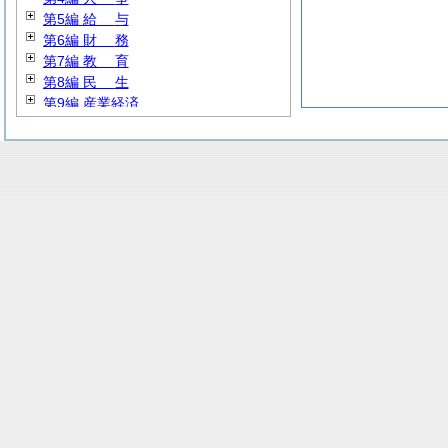
第5編
給
与
第6編
財
務
第7編
教
育
第8編
民
生
第9編 産業経済
第10編
建
設
第11編 上下水道
第12編
消
防