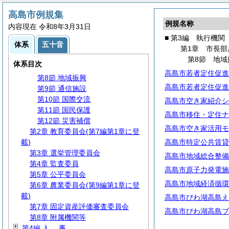
第1節 事務分掌
第2節 代理・代決等
高島市例規集
例規名称
第3節 文書・公印
内容現在 令和8年3月31日
第4節 情報管理
■ 第3編 執行機関
体系
五十音
第5節 行政手続
第1章 市長部
第6節 番号制度
第8節 地域
体系目次
第7節 災害対策
高島市若者定住促進
第8節 地域振興
高島市若者定住促進
第9節 通信施設
第10節 国際交流
高島市空き家紹介シ
第11節 国民保護
高島市移住・定住ナ
第12節 災害補償
高島市空き家活用モ
第2章 教育委員会(第7編第1章に登
載)
高島市特定公共賃貸
第3章 選挙管理委員会
高島市地域総合整備
第4章 監査委員
高島市原子力発電施
第5章 公平委員会
高島市地域経済循環
第6章 農業委員会(第9編第1章に登
載)
高島市びわ湖高島え
第7章 固定資産評価審査委員会
高島市びわ湖高島ブ
第8章 附属機関等
第4編
人
事