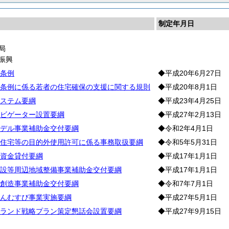
制定年月日
局
振興
条例
◆平成20年6月27日
条例に係る若者の住宅確保の支援に関する規則
◆平成20年8月1日
ステム要綱
◆平成23年4月25日
ビゲーター設置要綱
◆平成27年2月13日
デル事業補助金交付要綱
◆令和2年4月1日
住宅等の目的外使用許可に係る事務取扱要綱
◆令和5年5月31日
資金貸付要綱
◆平成17年1月1日
設等周辺地域整備事業補助金交付要綱
◆平成17年1月1日
創造事業補助金交付要綱
◆令和7年7月1日
んむすび事業実施要綱
◆平成27年5月1日
ランド戦略プラン策定懇話会設置要綱
◆平成27年9月15日