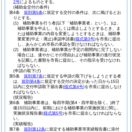
2号
によるものとする。
(補助金交付の条件)
第4条
規則第5条
に規定する交付の条件は、次に掲げるとお
りとする。
(1)
補助事業を行う者
(以下「補助事業者」という。)
は、
補助事業を中止し、もしくは廃止しようとするとき、ま
たは補助事業の内容を変更しようとするときは、補助事
業変更
(中止・廃止)
承認申請書
(
様式第3号
)
を市長に提出
し、あらかじめ市長の承認を受けなければならない。
(2)
補助事業者は、補助事業が予定の期間内に完了しない
場合には、速やかにその理由および補助事業の進行状況
を記載した書類を市長に提出し、その指示を受けなけれ
ばならない。
(申請の取下げ)
第5条
規則第7条
に規定する申請の取下げをしようとする者
は、
規則第4条
に規定する交付の決定があった日から15日
以内に交付申請取下届出書
(
様式第4号
)
を市長に提出しなけ
ればならない。
(状況報告)
第6条
補助事業者は、毎四半期
(第4・四半期を除く。)
終了
後15日以内に、前期における補助事業の実施状況に関し、
実施状況報告書
(
様式第5号
)
を市長に提出しなければならな
い。
(実績報告)
第7条
規則第12条
に規定する補助事業等実績報告書に添付