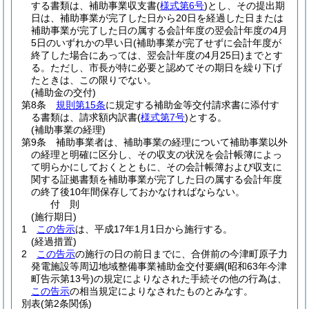
する書類は、補助事業収支書
(
様式第6号
)
とし、その提出期
日は、補助事業が完了した日から20日を経過した日または
補助事業が完了した日の属する会計年度の翌会計年度の4月
5日のいずれかの早い日
(補助事業が完了せずに会計年度が
終了した場合にあっては、翌会計年度の4月25日)
までとす
る。
ただし、市長が特に必要と認めてその期日を繰り下げ
たときは、この限りでない。
(補助金の交付)
第8条
規則第15条
に規定する補助金等交付請求書に添付す
る書類は、請求額内訳書
(
様式第7号
)
とする。
(補助事業の経理)
第9条
補助事業者は、補助事業の経理について補助事業以外
の経理と明確に区分し、その収支の状況を会計帳簿によっ
て明らかにしておくとともに、その会計帳簿および収支に
関する証拠書類を補助事業が完了した日の属する会計年度
の終了後10年間保存しておかなければならない。
付
則
(施行期日)
1
この告示
は、平成17年1月1日から施行する。
(経過措置)
2
この告示
の施行の日の前日までに、合併前の今津町原子力
発電施設等周辺地域整備事業補助金交付要綱
(昭和63年今津
町告示第13号)
の規定によりなされた手続その他の行為は、
この告示
の相当規定によりなされたものとみなす。
別表
(第2条関係)