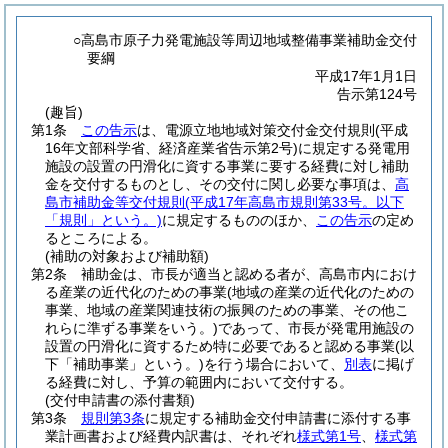
○高島市原子力発電施設等周辺地域整備事業補助金交付
要綱
平成17年1月1日
告示第124号
(趣旨)
第1条
この告示
は、電源立地地域対策交付金交付規則
(平成
16年文部科学省、経済産業省告示第2号)
に規定する発電用
施設の設置の円滑化に資する事業に要する経費に対し補助
金を交付するものとし、その交付に関し必要な事項は、
高
島市補助金等交付規則
(平成17年高島市規則第33号。以下
「規則」という。)
に規定するもののほか、
この告示
の定め
るところによる。
(補助の対象および補助額)
第2条
補助金は、市長が適当と認める者が、高島市内におけ
る産業の近代化のための事業
(地域の産業の近代化のための
事業、地域の産業関連技術の振興のための事業、その他こ
れらに準ずる事業をいう。)
であって、市長が発電用施設の
設置の円滑化に資するため特に必要であると認める事業
(以
下「補助事業」という。)
を行う場合において、
別表
に掲げ
る経費に対し、予算の範囲内において交付する。
(交付申請書の添付書類)
第3条
規則第3条
に規定する補助金交付申請書に添付する事
業計画書および経費内訳書は、それぞれ
様式第1号
、
様式第