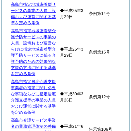
高島市指定地域密着型サ
ービスの事業の人員、設
◆平成25年3
条例第14号
備および運営に関する基
月29日
準を定める条例
高島市指定地域密着型介
護予防サービスの事業の
人員、設備および運営な
らびに指定地域密着型介
◆平成25年3
条例第15号
護予防サービスに係る介
月29日
護予防のための効果的な
支援の方法に関する基準
を定める条例
高島市指定居宅介護支援
事業者の指定に関し必要
な事項ならびに指定居宅
◆平成30年3
条例第12号
介護支援等の事業の人員
月26日
および運営に関する基準
を定める条例
高島市介護サービス事業
者の業務管理体制の整備
◆平成21年6
告示第106号