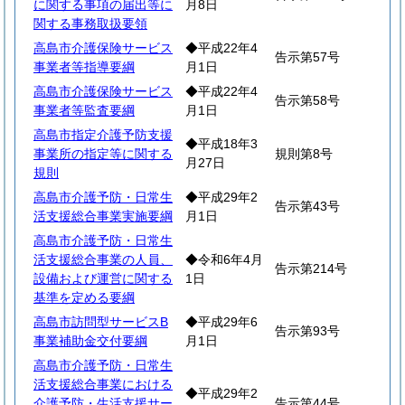
に関する事項の届出等に
月8日
関する事務取扱要領
高島市介護保険サービス
◆平成22年4
告示第57号
事業者等指導要綱
月1日
高島市介護保険サービス
◆平成22年4
告示第58号
事業者等監査要綱
月1日
高島市指定介護予防支援
◆平成18年3
事業所の指定等に関する
規則第8号
月27日
規則
高島市介護予防・日常生
◆平成29年2
告示第43号
活支援総合事業実施要綱
月1日
高島市介護予防・日常生
活支援総合事業の人員、
◆令和6年4月
告示第214号
設備および運営に関する
1日
基準を定める要綱
高島市訪問型サービスB
◆平成29年6
告示第93号
事業補助金交付要綱
月1日
高島市介護予防・日常生
活支援総合事業における
◆平成29年2
介護予防・生活支援サー
告示第44号