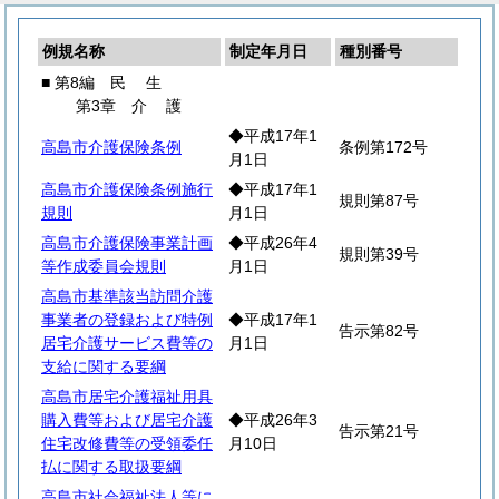
例規名称
制定年月日
種別番号
■ 第8編
民
生
第3章
介
護
◆平成17年1
高島市介護保険条例
条例第172号
月1日
高島市介護保険条例施行
◆平成17年1
規則第87号
規則
月1日
高島市介護保険事業計画
◆平成26年4
規則第39号
等作成委員会規則
月1日
高島市基準該当訪問介護
事業者の登録および特例
◆平成17年1
告示第82号
居宅介護サービス費等の
月1日
支給に関する要綱
高島市居宅介護福祉用具
購入費等および居宅介護
◆平成26年3
告示第21号
住宅改修費等の受領委任
月10日
払に関する取扱要綱
高島市社会福祉法人等に