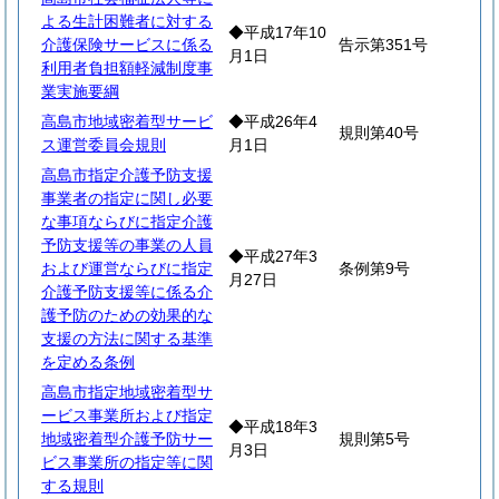
よる生計困難者に対する
◆平成17年10
介護保険サービスに係る
告示第351号
月1日
利用者負担額軽減制度事
業実施要綱
高島市地域密着型サービ
◆平成26年4
規則第40号
ス運営委員会規則
月1日
高島市指定介護予防支援
事業者の指定に関し必要
な事項ならびに指定介護
予防支援等の事業の人員
◆平成27年3
および運営ならびに指定
条例第9号
月27日
介護予防支援等に係る介
護予防のための効果的な
支援の方法に関する基準
を定める条例
高島市指定地域密着型サ
ービス事業所および指定
◆平成18年3
地域密着型介護予防サー
規則第5号
月3日
ビス事業所の指定等に関
する規則