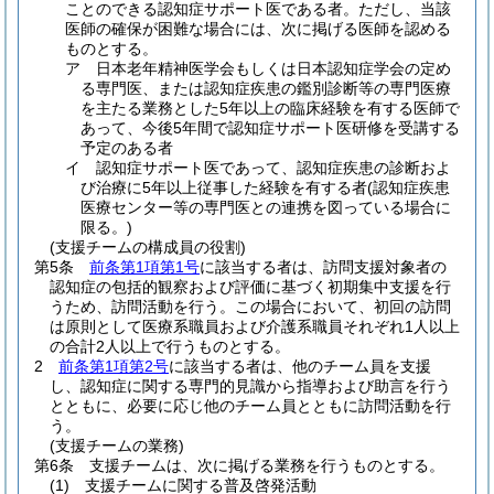
ことのできる認知症サポート医である者。
ただし、当該
医師の確保が困難な場合には、次に掲げる医師を認める
ものとする。
ア
日本老年精神医学会もしくは日本認知症学会の定め
る専門医、または認知症疾患の鑑別診断等の専門医療
を主たる業務とした5年以上の臨床経験を有する医師で
あって、今後5年間で認知症サポート医研修を受講する
予定のある者
イ
認知症サポート医であって、認知症疾患の診断およ
び治療に5年以上従事した経験を有する者
(認知症疾患
医療センター等の専門医との連携を図っている場合に
限る。)
(支援チームの構成員の役割)
第5条
前条第1項第1号
に該当する者は、訪問支援対象者の
認知症の包括的観察および評価に基づく初期集中支援を行
うため、訪問活動を行う。
この場合において、初回の訪問
は原則として医療系職員および介護系職員それぞれ1人以上
の合計2人以上で行うものとする。
2
前条第1項第2号
に該当する者は、他のチーム員を支援
し、認知症に関する専門的見識から指導および助言を行う
とともに、必要に応じ他のチーム員とともに訪問活動を行
う。
(支援チームの業務)
第6条
支援チームは、次に掲げる業務を行うものとする。
(1)
支援チームに関する普及啓発活動