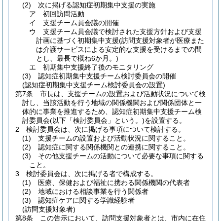
(2)
次に掲げる認知症初期集中支援の実施
ア
初回訪問活動
イ
支援チーム員会議の開催
ウ
支援チーム員会議で検討された支援方針および支援
計画に基づく初期集中支援
(訪問支援対象者が医療また
は介護サービスによる安定的な支援を受けるまでの間
とし、最長で概ね6か月。)
エ
初期集中支援終了後のモニタリング
(3)
認知症初期集中支援チーム検討委員会の開催
(認知症初期集中支援チーム検討委員会の設置)
第7条
市長は、支援チームの設置および活動状況について検
討し、当該活動を行う地域の関係機関および関係団体と一
体的に事業を推進するため、認知症初期集中支援チーム検
討委員会
(以下「検討委員会」という。)
を設置する。
2
検討委員会は、次に掲げる事項について検討する。
(1)
支援チームの設置および活動状況に関すること。
(2)
認知症に関する関係機関との連携に関すること。
(3)
その他支援チームの活動について必要な事項に関する
こと。
3
検討委員会は、次に掲げる者で構成する。
(1)
医療、保健および福祉に携わる関係機関の代表者
(2)
地域における相談事業を行う関係者
(3)
認知症ケアに関する学識経験者
(訪問支援対象者)
第8条
この告示において、訪問支援対象者とは、市内に在住