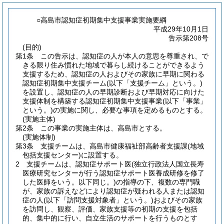
○高島市認知症初期集中支援事業実施要綱
平成29年10月1日
告示第208号
(目的)
第1条
この告示は、認知症の人が本人の意思を尊重され、で
きる限り住み慣れた地域で暮らし続けることができるよう
支援するため、認知症の人およびその家族に早期に関わる
認知症初期集中支援チーム
(以下「支援チーム」という。)
を設置し、認知症の人の早期診断および早期対応に向けた
支援体制を構築する認知症初期集中支援事業
(以下「事業」
という。)
の実施に関し、必要な事項を定めるものとする。
(実施主体)
第2条
この事業の実施主体は、高島市とする。
(実施体制)
第3条
支援チームは、高島市健康福祉部高齢者支援課
(地域
包括支援センター)
に設置する。
2
支援チームは、認知症サポート医
(独立行政法人国立長寿
医療研究センターが行う認知症サポート医養成研修を修了
した医師をいう。以下同じ。)
の指導の下、複数の専門職
が、家族の訴えなどにより認知症が疑われる人または認知
症の人
(以下「訪問支援対象者」という。)
およびその家族
を訪問し、観察、評価、家族支援等の初期の支援を包括
的、集中的に行い、自立生活のサポートを行うものとす