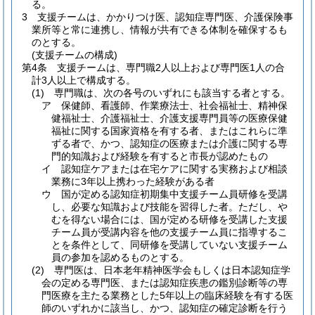
る。
3
支援チームは、かかりつけ医、認知症専門医、介護保険事
業所等と常に連携し、情報が共有できる体制を確保するも
のとする。
(支援チームの構成)
第4条
支援チームは、専門職2人以上および専門医1人の合
計3人以上で構成する。
(1)
専門職は、次の各号のいずれにも該当する者とする。
ア
保健師、看護師、作業療法士、社会福祉士、精神保
健福祉士、介護福祉士、介護支援専門員等の医療保健
福祉に関する国家資格を有する者、またはこれらに準
ずる者で、かつ、認知症の医療または介護に関する専
門的知識および経験を有すると市長が認めたもの
イ
認知症ケアまたは在宅ケアに関する実務および相談
業務に3年以上携わった経験がある者
ウ
国が定める認知症初期集中支援チーム員研修を受講
し、必要な知識および技能を習得した者。
ただし、や
むを得ない場合には、国が定める研修を受講した支援
チーム員が受講内容を他の支援チーム員に指導するこ
とを条件として、同研修を受講していない支援チーム
員の参加を認めるものとする。
(2)
専門医は、日本老年精神医学会もしくは日本認知症学
会の定める専門医、または認知症疾患の鑑別診断等の専
門医療を主たる業務とした5年以上の臨床経験を有する医
師のいずれかに該当し、かつ、認知症の確定診断を行う