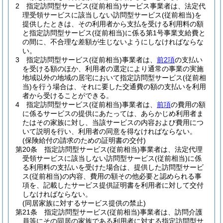
2
指定訪問型サービス
(従前相当)
サービス事業者は、法定代
理受領サービスに該当しない訪問型サービス
(従前相当)
を
提供したときは、その利用者から支払を受ける利用料の額
と指定訪問型サービス
(従前相当)
に係る第1号事業支給費と
の間に、不合理な差額が生じないようにしなければならな
い。
3
指定訪問型サービス
(従前相当)
事業者は、
前2項
の支払い
を受ける額のほか、利用者の選定により通常の事業の実施
地域以外の地域の居宅において指定訪問型サービス
(従前相
当)
を行う場合は、それに要した交通費の額の支払いを利用
者から受けることができる。
4
指定訪問型サービス
(従前相当)
事業者は、
前項
の費用の額
に係るサービスの提供にあたっては、あらかじめ利用者ま
たはその家族に対し、当該サービスの内容および費用につ
いて説明を行い、利用者の同意を得なければならない。
(保険給付の請求のための証明書の交付)
第20条
指定訪問型サービス
(従前相当)
事業者は、法定代理
受領サービスに該当しない訪問型サービス
(従前相当)
に係
る利用料の支払いを受けた場合は、提供した訪問型サービ
ス
(従前相当)
の内容、費用の額その他必要と認められる事
項を、記載したサービス提供証明書を利用者に対して交付
しなければならない。
(同居家族に対するサービス提供の禁止)
第21条
指定訪問型サービス
(従前相当)
事業者は、訪問介護
員等にその同居の家族である利用者に対する指定訪問型サ