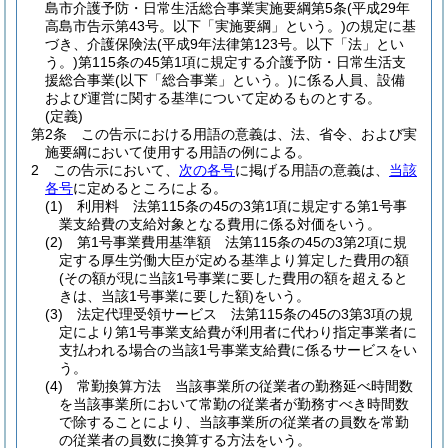
島市介護予防・日常生活総合事業実施要綱第5条
(平成29年
高島市告示第43号。以下「実施要綱」という。)
の規定に基
づき、介護保険法
(平成9年法律第123号。以下「法」とい
う。)
第115条の45第1項に規定する介護予防・日常生活支
援総合事業
(以下「総合事業」という。)
に係る人員、設備
および運営に関する基準について定めるものとする。
(定義)
第2条
この告示における用語の意義は、法、省令、および実
施要綱において使用する用語の例による。
2
この告示において、
次の各号
に掲げる用語の意義は、
当該
各号
に定めるところによる。
(1)
利用料 法第115条の45の3第1項に規定する第1号事
業支給費の支給対象となる費用に係る対価をいう。
(2)
第1号事業費用基準額 法第115条の45の3第2項に規
定する厚生労働大臣が定める基準より算定した費用の額
(その額が現に当該1号事業に要した費用の額を超えると
きは、当該1号事業に要した額)
をいう。
(3)
法定代理受領サービス 法第115条の45の3第3項の規
定により第1号事業支給費が利用者に代わり指定事業者に
支払われる場合の当該1号事業支給費に係るサービスをい
う。
(4)
常勤換算方法 当該事業所の従業者の勤務延べ時間数
を当該事業所において常勤の従業者が勤務すべき時間数
で除することにより、当該事業所の従業者の員数を常勤
の従業者の員数に換算する方法をいう。