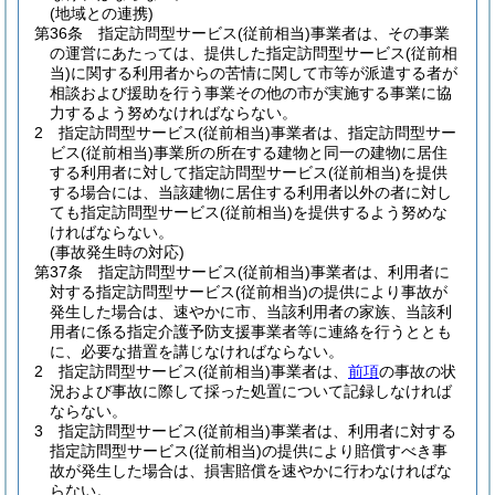
(地域との連携)
第36条
指定訪問型サービス
(従前相当)
事業者は、その事業
の運営にあたっては、提供した指定訪問型サービス
(従前相
当)
に関する利用者からの苦情に関して市等が派遣する者が
相談および援助を行う事業その他の市が実施する事業に協
力するよう努めなければならない。
2
指定訪問型サービス
(従前相当)
事業者は、指定訪問型サー
ビス
(従前相当)
事業所の所在する建物と同一の建物に居住
する利用者に対して指定訪問型サービス
(従前相当)
を提供
する場合には、当該建物に居住する利用者以外の者に対し
ても指定訪問型サービス
(従前相当)
を提供するよう努めな
ければならない。
(事故発生時の対応)
第37条
指定訪問型サービス
(従前相当)
事業者は、利用者に
対する指定訪問型サービス
(従前相当)
の提供により事故が
発生した場合は、速やかに市、当該利用者の家族、当該利
用者に係る指定介護予防支援事業者等に連絡を行うととも
に、必要な措置を講じなければならない。
2
指定訪問型サービス
(従前相当)
事業者は、
前項
の事故の状
況および事故に際して採った処置について記録しなければ
ならない。
3
指定訪問型サービス
(従前相当)
事業者は、利用者に対する
指定訪問型サービス
(従前相当)
の提供により賠償すべき事
故が発生した場合は、損害賠償を速やかに行わなければな
らない。