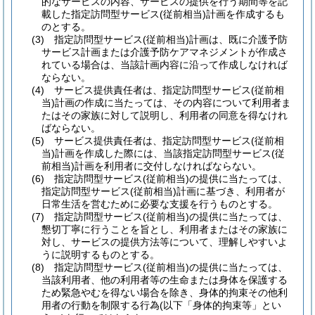
的なサービスの内容、サービスの提供を行う期間等を記
載した指定訪問型サービス
(従前相当)
計画を作成するも
のとする。
(3)
指定訪問型サービス
(従前相当)
計画は、既に介護予防
サービス計画または介護予防ケアマネジメントが作成さ
れている場合は、当該計画内容に沿って作成しなければ
ならない。
(4)
サービス提供責任者は、指定訪問型サービス
(従前相
当)
計画の作成に当たっては、その内容について利用者ま
たはその家族に対して説明し、利用者の同意を得なけれ
ばならない。
(5)
サービス提供責任者は、指定訪問型サービス
(従前相
当)
計画を作成した際には、当該指定訪問型サービス
(従
前相当)
計画を利用者に交付しなければならない。
(6)
指定訪問型サービス
(従前相当)
の提供に当たっては、
指定訪問型サービス
(従前相当)
計画に基づき、利用者が
日常生活を営むために必要な支援を行うものとする。
(7)
指定訪問型サービス
(従前相当)
の提供に当たっては、
懇切丁寧に行うことを旨とし、利用者またはその家族に
対し、サービスの提供方法等について、理解しやすいよ
うに説明するものとする。
(8)
指定訪問型サービス
(従前相当)
の提供に当たっては、
当該利用者、他の利用者等の生命または身体を保護する
ため緊急やむを得ない場合を除き、身体的拘束その他利
用者の行動を制限する行為
(以下「身体的拘束等」とい