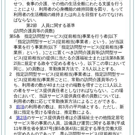
せつ、食事の介護、その他の生活全般にわたる支援を行う
ことにより、利用者の心身機能の維持回復を図り、もって
利用者の生活機能の維持または向上を目指すものでなけれ
ばならない。
第2節
人員に関する基準
(訪問介護員等の員数)
第5条
指定訪問型サービス
(従前相当)
事業を行う者
(以下
「指定訪問型サービス
(従前相当)
事業者」という。)
が当該
事業を行う事業所
(以下「指定訪問型サービス
(従前相当)
事
業所」という。)
ごとに置くべき訪問介護員等
(訪問型サー
ビス
(従前相当)
の提供に当たる介護福祉士または法第8条第
2項に規定する政令で定める者をいう。以下この章において
同じ。)
の員数は、常勤換算方法で、2.5人以上とする。
2
指定訪問型サービス
(従前相当)
事業者は、指定訪問型サー
ビス
(従前相当)
事業所ごとに、常勤の訪問介護員等のう
ち、利用者の数が40またはその端数を増すごとに1人以上
の者をサービス提供責任者としなければならない。
この場
合において、当該サービス提供責任者の員数については、
利用者の数に応じて常勤換算方法によることができる。
3
前項
の利用者の数は、前3月の平均値とする。
ただし、新
規に指定を受ける場合は、推定数による。
4
第2項
のサービス提供責任者は介護福祉士その他指定居宅
サービス等の事業の人員、設備及び運営に関する基準
(平成
11年厚生省令第37号)
第5条第4項に規定する厚生労働大臣
が定めるものであって、専ら訪問型サービス
(従前相当)
に