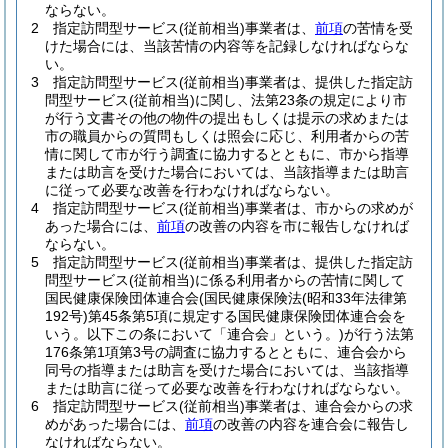
ならない。
2
指定訪問型サービス
(従前相当)
事業者は、
前項
の苦情を受
けた場合には、当該苦情の内容等を記録しなければならな
い。
3
指定訪問型サービス
(従前相当)
事業者は、提供した指定訪
問型サービス
(従前相当)
に関し、法第23条の規定により市
が行う文書その他の物件の提出もしくは提示の求めまたは
市の職員からの質問もしくは照会に応じ、利用者からの苦
情に関して市が行う調査に協力するとともに、市から指導
または助言を受けた場合においては、当該指導または助言
に従って必要な改善を行わなければならない。
4
指定訪問型サービス
(従前相当)
事業者は、市からの求めが
あった場合には、
前項
の改善の内容を市に報告しなければ
ならない。
5
指定訪問型サービス
(従前相当)
事業者は、提供した指定訪
問型サービス
(従前相当)
に係る利用者からの苦情に関して
国民健康保険団体連合会
(国民健康保険法
(昭和33年法律第
192号)
第45条第5項に規定する国民健康保険団体連合会を
いう。以下この条において「連合会」という。)
が行う法第
176条第1項第3号の調査に協力するとともに、連合会から
同号の指導または助言を受けた場合においては、当該指導
または助言に従って必要な改善を行わなければならない。
6
指定訪問型サービス
(従前相当)
事業者は、連合会からの求
めがあった場合には、
前項
の改善の内容を連合会に報告し
なければならない。