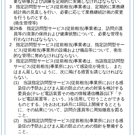
要な研修および訓練を定期的に実施しなければならない。
3
指定訪問型サービス
(従前相当)
事業者は、定期的に業務継
続計画の見直しを行い、必要に応じて業務継続計画の変更
を行うものとする。
(衛生管理等)
第29条
指定訪問型サービス
(従前相当)
事業者は、訪問介護
員等の清潔の保持および健康状態について、必要な管理を
行わなければならない。
2
指定訪問型サービス
(従前相当)
事業者は、指定訪問型サー
ビス
(従前相当)
事業所の設備および備品等について、衛生
的な管理に努めなければならない。
3
指定訪問型サービス
(従前相当)
事業者は、当該指定訪問型
サービス
(従前相当)
事業所において感染症が発生し、また
はまん延しないように、次に掲げる措置を講じなければな
らない。
(1)
当該指定訪問型サービス
(従前相当)
事業所における感
染症の予防およびまん延の防止のための対策を検討する
委員会
(テレビ電話装置その他の情報通信機器
(以下「テ
レビ電話装置等」という。)
を活用して行うことができる
ものとする。)
をおおむね6月に1回以上開催するととも
に、その結果について、訪問介護員等に周知徹底を図る
こと。
(2)
当該指定訪問型サービス
(従前相当)
事業所における感
染症の予防およびまん延の防止のための指針を整備する
こと。