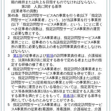
能の維持または向上を目指すものでなければならない。
第2節
人員に関する基準
(従業者等の員数)
第45条
指定訪問型サービスAの事業を行う者
(以下「指定訪
問型サービスA事業者」という。)
が当該事業を行う事業所
(以下「指定訪問型サービスA事業所」という。)
ごとに置く
べき従事者の員数は、指定訪問型サービスA事業所の運営
に必要な数とする。
2
指定訪問型サービスA事業者は、指定訪問型サービスA事
業所ごとに、従事者のうち当該指定訪問型サービスA事業
所の運営に必要な数以上の者を訪問事業責任者としなけれ
ばならない。
3
第1項
の従事者および
前項
の訪問事業責任者は、介護福祉
士、法第8条第2項に規定する政令で定める者または市の指
定する研修の修了者とする。
4
指定訪問型サービスA事業者が、指定訪問介護事業者また
は指定予防訪問型サービス事業者の指定を併せて受け、か
つ、指定訪問型サービスA事業と指定訪問介護または指定
訪問型サービス
(従前相当)
の事業とが同一の事業所におい
て一体的に運営されている場合については、指定居宅サー
ビス等条例第5条第1項から第5項までに規定する人員に関
する基準を満たすことをもって、
前各項
に規定する基準を
満たしているものとみなすことができる。
5
指定訪問型サービスA事業者は、全ての指定訪問型サービ
スA事業所の従業者
(看護師、准看護師、介護福祉士、介護