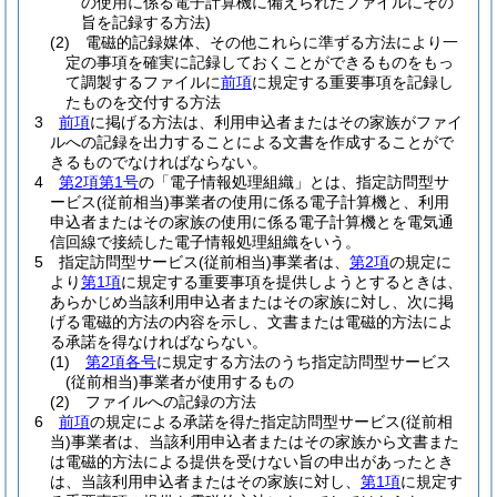
の使用に係る電子計算機に備えられたファイルにその
旨を記録する方法)
(2)
電磁的記録媒体、その他これらに準ずる方法により一
定の事項を確実に記録しておくことができるものをもっ
て調製するファイルに
前項
に規定する重要事項を記録し
たものを交付する方法
3
前項
に掲げる方法は、利用申込者またはその家族がファイ
ルへの記録を出力することによる文書を作成することがで
きるものでなければならない。
4
第2項第1号
の「電子情報処理組織」とは、指定訪問型サ
ービス
(従前相当)
事業者の使用に係る電子計算機と、利用
申込者またはその家族の使用に係る電子計算機とを電気通
信回線で接続した電子情報処理組織をいう。
5
指定訪問型サービス
(従前相当)
事業者は、
第2項
の規定に
より
第1項
に規定する重要事項を提供しようとするときは、
あらかじめ当該利用申込者またはその家族に対し、次に掲
げる電磁的方法の内容を示し、文書または電磁的方法によ
る承諾を得なければならない。
(1)
第2項各号
に規定する方法のうち指定訪問型サービス
(従前相当)
事業者が使用するもの
(2)
ファイルへの記録の方法
6
前項
の規定による承諾を得た指定訪問型サービス
(従前相
当)
事業者は、当該利用申込者またはその家族から文書また
は電磁的方法による提供を受けない旨の申出があったとき
は、当該利用申込者またはその家族に対し、
第1項
に規定す