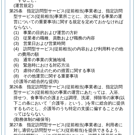
すること。
(運営規定)
第25条
指定訪問型サービス
(従前相当)
事業者は、指定訪問
型サービス
(従前相当)
事業所ごとに、次に掲げる事業の運
営についての重要事項に関する規定を定めておかなければ
ならない。
(1)
事業の目的および運営の方針
(2)
従業者の職種、員数および職務の内容
(3)
営業日および営業時間
(4)
訪問型サービス
(従前相当)
の内容および利用料その他
の費用の額
(5)
通常の事業の実施地域
(6)
緊急時における対応方法
(7)
虐待の防止のための措置に関する事項
(8)
その他運営に関する重要事項
(介護等の総合的な提供)
第26条
指定訪問型サービス
(従前相当)
事業者は、指定訪問
型サービス
(従前相当)
の事業の運営にあたっては、入浴、
排せつ、食事等の介護または調理、洗濯、掃除等の家事
(以
下この条において「介護等」という。)
を常に総合的に提供
するものとし、介護等のうち特定の支援に偏することがあ
ってはならない。
(勤務体制の確保等)
第27条
指定訪問型サービス
(従前相当)
事業者は、利用者に
対し適切な訪問型サービス
(従前相当)
を提供できるよう、