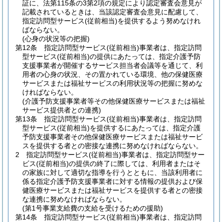
証に、法第115条の3第2項の規定により認定審査会意見が
記載されているときは、当該認定審査会意見に配慮して、
指定訪問型サービス
(従前相当)
を提供するよう努めなけれ
ばならない。
(心身の状況等の把握)
第12条
指定訪問型サービス
(従前相当)
事業者は、指定訪問
型サービス
(従前相当)
の提供にあたっては、指定介護予防
支援事業者が開催するサービス担当者会議等を通じて、利
用者の心身の状況、その置かれている環境、他の保健医療
サービスまたは福祉サービスの利用状況等の把握に努めな
ければならない。
(介護予防支援事業者等その他保健医療サービスまたは福祉
サービス提供者との連携)
第13条
指定訪問型サービス
(従前相当)
事業者は、指定訪問
型サービス
(従前相当)
を提供するにあたっては、指定介護
予防支援事業者その他保健医療サービスまたは福祉サービ
スを提供する者との密接な連携に努めなければならない。
2
指定訪問型サービス
(従前相当)
事業者は、指定訪問型サー
ビス
(従前相当)
の提供の終了に際しては、利用者またはそ
の家族に対して適切な指導を行うとともに、当該利用者に
係る指定介護予防支援事業者に対する情報の提供および保
健医療サービスまたは福祉サービスを提供する者との密接
な連携に努めなければならない。
(第1号事業支給費の支給を受けるための援助)
第14条
指定訪問型サービス
(従前相当)
事業者は、指定訪問