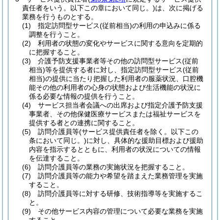
責任者をいう。以下この章において同じ。)
は、次に掲げる
業務を行うものとする。
(1)
指定訪問型サービス
(従前相当)
の利用の申込みに係る
調整を行うこと。
(2)
利用者の状態の変化やサービスに関する意向を定期的
に把握すること。
(3)
介護予防支援事業者等その他の訪問型サービス
(従前
相当)
等を提供する者に対し、指定訪問型サービス
(従前
相当)
の提供に当たり把握した利用者の服薬状況、口腔機
能その他の利用者の心身の状態および生活機能の状況に
係る必要な情報の提供を行うこと。
(4)
サービス担当者会議への出席および指定介護予防支援
事業者、その他保健医療サービスまたは福祉サービスを
提供する者との連携に関すること。
(5)
訪問介護員等
(サービス提供責任者を除く。以下この
条において同じ。)
に対し、具体的な援助目標および援助
内容を指示するとともに、利用者の状況についての情報
を伝達すること。
(6)
訪問介護員等の業務の実施状況を把握すること。
(7)
訪問介護員等の能力や希望を踏まえた業務管理を実施
すること。
(8)
訪問介護員等に対する研修、技術指導等を実施するこ
と。
(9)
その他サービス内容の管理について必要な業務を実施