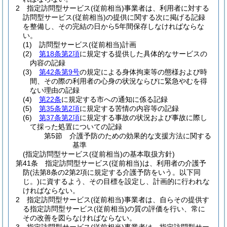
2
指定訪問型サービス
(従前相当)
事業者は、利用者に対する
訪問型サービス
(従前相当)
の提供に関する次に掲げる記録
を整備し、その完結の日から5年間保存しなければならな
い。
(1)
訪問型サービス
(従前相当)
計画
(2)
第18条第2項
に規定する提供した具体的なサービスの
内容の記録
(3)
第42条第9号
の規定による身体拘束等の態様および時
間、その際の利用者の心身の状況ならびに緊急やむを得
ない理由の記録
(4)
第22条
に規定する市への通知に係る記録
(5)
第35条第2項
に規定する苦情の内容等の記録
(6)
第37条第2項
に規定する事故の状況および事故に際し
て採った処置についての記録
第5節
介護予防のための効果的な支援方法に関する
基準
(指定訪問型サービス(従前相当)の基本取扱方針)
第41条
指定訪問型サービス
(従前相当)
は、利用者の介護予
防
(法第8条の2第2項に規定する介護予防をいう。以下同
じ。)
に資するよう、その目標を設定し、計画的に行われな
ければならない。
2
指定訪問型サービス
(従前相当)
事業者は、自らその提供す
る指定訪問型サービス
(従前相当)
の質の評価を行い、常に
その改善を図らなければならない。