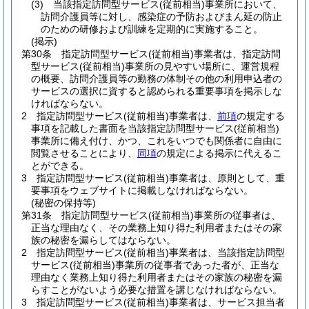
(3)
当該指定訪問型サービス
(従前相当)
事業所において、
訪問介護員等に対し、感染症の予防およびまん延の防止
のための研修および訓練を定期的に実施すること。
(掲示)
第30条
指定訪問型サービス
(従前相当)
事業者は、指定訪問
型サービス
(従前相当)
事業所の見やすい場所に、運営規程
の概要、訪問介護員等の勤務の体制その他の利用申込者の
サービスの選択に資すると認められる重要事項を掲示しな
ければならない。
2
指定訪問型サービス
(従前相当)
事業者は、
前項
の規定する
事項を記載した書面を当該指定訪問型サービス
(従前相当)
事業所に備え付け、かつ、これをいつでも関係者に自由に
閲覧させることにより、
同項
の規定による掲示に代えるこ
とができる。
3
指定訪問型サービス
(従前相当)
事業者は、原則として、重
要事項をウェブサイトに掲載しなければならない。
(秘密の保持等)
第31条
指定訪問型サービス
(従前相当)
事業所の従事者は、
正当な理由なく、その業務上知り得た利用者またはその家
族の秘密を漏らしてはならない。
2
指定訪問型サービス
(従前相当)
事業者は、当該指定訪問型
サービス
(従前相当)
事業所の従事者であった者が、正当な
理由なく業務上知り得た利用者またはその家族の秘密を漏
らすことがないよう必要な措置を講じなければならない。
3
指定訪問型サービス
(従前相当)
事業者は、サービス担当者