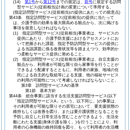
(14)
第1号
から
第12号
までの規定は、
前号
に規定する訪問
型サービス
(従前相当)
計画の変更について準用する。
(指定訪問型サービス(従前相当)の提供にあたっての留意点)
第43条
指定訪問型サービス
(従前相当)
の提供に当たって
は、介護予防の効果を最大限高める観点から、次に掲げる
事項を留意しなければならない。
(1)
指定訪問型サービス
(従前相当)
事業者は、サービスの
提供にあたり、介護予防支援におけるアセスメントにお
いて把握された課題、指定予防訪問型サービスの提供に
よる当該課題に係る改善状況等を踏まえつつ、効率的か
つ柔軟なサービス提供に努めること。
(2)
指定訪問型サービス
(従前相当)
事業者は、自立支援の
観点から、利用者が可能な限り自ら家事等を行うことが
できるよう配慮するとともに、利用者の家族、地域の住
民による自主的な取組等による支援、他の福祉サービス
の利用の可能性について考慮しなければならないこと。
第3章
訪問型サービスAの基準
第1節
基本方針
第44条
総合事業に該当する生活支援訪問型サービス
(以下
「指定訪問型サービスA」という。以下同じ。)
の事業は、
その利用者が可能な限りその居宅において、要支援状態の
維持もしくは改善を図り、または要介護状態となることを
予防し自立した日常生活を営むことができるよう、生活全
般にわたる支援
(身体介護を除く。)
を行うことにより、利
用者の心身機能の維持回復を図り、もって利用者の生活機