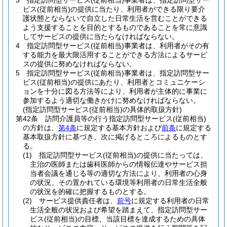
3
指定訪問型サービス
(従前相当)
事業者は、指定訪問型サー
ビス
(従前相当)
の提供に当たり、利用者ができる限り要介
護状態とならないで自立した日常生活を営むことができる
よう支援することを目的とするものであることを常に意識
してサービスの提供に当たらなければならない。
4
指定訪問型サービス
(従前相当)
事業者は、利用者がその有
する能力を最大限活用することができる方法によるサービ
スの提供に努めなければならない。
5
指定訪問型サービス
(従前相当)
事業者は、指定訪問型サー
ビス
(従前相当)
の提供にあたり、利用者とコミュニケーシ
ョンを十分に図る方法等により、利用者が主体的に事業に
参加するよう適切な働きかけに努めなければならない。
(指定訪問型サービス(従前相当)の具体的取扱方針)
第42条
訪問介護員等の行う指定訪問型サービス
(従前相当)
の方針は、
第4条
に規定する基本方針および
前条
に規定する
基本取扱方針に基づき、次に掲げるところによるものとす
る。
(1)
指定訪問型サービス
(従前相当)
の提供に当たっては、
主治の医師または歯科医師からの情報伝達やサービス担
当者会議を通じる等の適切な方法により、利用者の心身
の状況、その置かれている環境等利用者の日常生活全般
の状況を的確に把握するものとする。
(2)
サービス提供責任者は、
前号
に規定する利用者の日常
生活全般の状況および希望を踏まえて、指定訪問型サー
ビス
(従前相当)
の目標、当該目標を達成するための具体