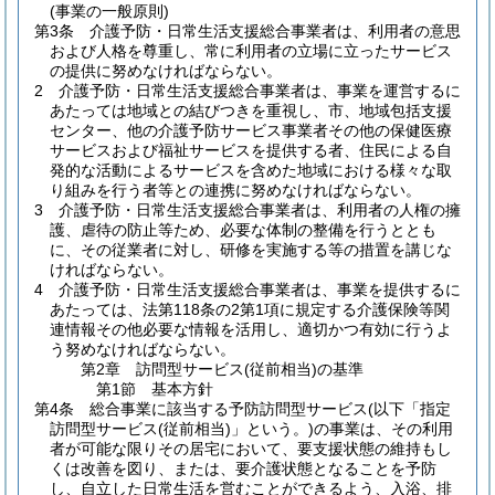
(事業の一般原則)
第3条
介護予防・日常生活支援総合事業者は、利用者の意思
および人格を尊重し、常に利用者の立場に立ったサービス
の提供に努めなければならない。
2
介護予防・日常生活支援総合事業者は、事業を運営するに
あたっては地域との結びつきを重視し、市、地域包括支援
センター、他の介護予防サービス事業者その他の保健医療
サービスおよび福祉サービスを提供する者、住民による自
発的な活動によるサービスを含めた地域における様々な取
り組みを行う者等との連携に努めなければならない。
3
介護予防・日常生活支援総合事業者は、利用者の人権の擁
護、虐待の防止等ため、必要な体制の整備を行うととも
に、その従業者に対し、研修を実施する等の措置を講じな
ければならない。
4
介護予防・日常生活支援総合事業者は、事業を提供するに
あたっては、法第118条の2第1項に規定する介護保険等関
連情報その他必要な情報を活用し、適切かつ有効に行うよ
う努めなければならない。
第2章
訪問型サービス(従前相当)の基準
第1節
基本方針
第4条
総合事業に該当する予防訪問型サービス
(以下「指定
訪問型サービス
(従前相当)
」という。)
の事業は、その利用
者が可能な限りその居宅において、要支援状態の維持もし
くは改善を図り、または、要介護状態となることを予防
し、自立した日常生活を営むことができるよう、入浴、排