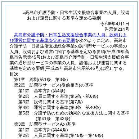
○高島市介護予防・日常生活支援総合事業の人員、設備
および運営に関する基準を定める要綱
令和6年4月1日
告示第214号
高島市介護予防・日常生活支援総合事業の人員、設備およ
び運営に関する基準を定める要綱
を次のように定め、高島市
介護予防・日常生活支援総合事業の訪問型サービスの事業の
人員、設備および運営に関する基準を定める要綱(平成29年高
島市告示第45号)および高島市介護予防・日常生活支援総合事
業の通所型サービスの事業の人員、設備および運営に関する
基準を定める要綱(平成29年高島市告示第46号)は廃止する。
目次
第1章
総則
(第1条―第3条)
第2章
訪問型サービス
(従前相当)の基準
第1節
基本方針
(第4条)
第2節
人員に関する基準
(第5条・第6条)
第3節
設備に関する基準
(第7条)
第4節
運営に関する基準
(第8条―第40条)
第5節
介護予防のための効果的な支援方法に関する基準
(第41条―第43条)
第3章
訪問型サービスAの基準
第1節
基本方針
(第44条)
第2節
人員に関する基準
(第45条・第46条)