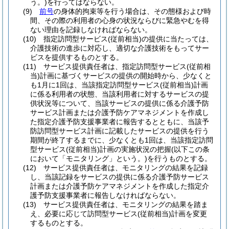
う。)
を行ってはならない。
(9)
前号
の身体的拘束等を行う場合は、その態様および時
間、その際の利用者の心身の状況ならびに緊急やむを得
ない理由を記録しなければならない。
(10)
指定訪問型サービス
(従前相当)
の提供に当たっては、
介護技術の進歩に対応し、適切な介護技術をもってサー
ビスを提供するものとする。
(11)
サービス提供責任者は、指定訪問型サービス
(従前相
当)
計画に基づくサービスの提供の開始時から、少なくと
も1月に1回は、当該指定訪問型サービス
(従前相当)
計画
に係る利用者の状態、当該利用者に対するサービスの提
供状況等について、当該サービスの提供に係る介護予防
サービス計画または介護予防ケアマネジメントを作成し
た指定介護予防支援事業者に報告するとともに、当該予
防訪問型サービス計画に記載したサービスの提供を行う
期間が終了するまでに、少なくとも1回は、当該指定訪問
型サービス
(従前相当)
計画の実施状況の把握
(以下この条
において「モニタリング」という。)
を行うものとする。
(12)
サービス提供責任者は、モニタリングの結果を記録
し、当該記録をサービスの提供に係る介護予防サービス
計画または介護予防ケアマネジメントを作成した指定介
護予防支援事業者に報告しなければならない。
(13)
サービス提供責任者は、モニタリングの結果を踏ま
え、必要に応じて訪問型サービス
(従前相当)
計画を変更
するものとする。