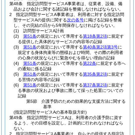
第48条
指定訪問型サービスA事業者は、従業者、設備、備
品および会計に関する諸記録を整備しなければならない。
2
指定訪問型サービスA事業者は、利用者に対する指定訪問
型サービスAの提供に関する
次の各号
に掲げる記録を整備
し、その完結の日から5年間保存しなければならない。
(1)
訪問型サービスA計画
(2)
第51条
の規定において準用する
第18条第2項
に規定す
る提供した具体的なサービスの内容等の記録
(3)
第51条
の規定において準用する
第40条第2項第3号
に
規定する身体拘束等の態様および時間、その際の利用者
の心身の状況ならびに緊急やむを得ない理由の記録
(4)
第51条
の規定において準用する
第22条
に規定する市へ
の通知に係る記録
(5)
第51条
の規定において準用する
第35条第2項
に規定す
る苦情の内容等の記録
(6)
第51条
の規定において準用する
第37条第2項
に規定す
る事故の状況および事故に際して採った処置についての
記録
第5節
介護予防のための効果的な支援方法に関する
基準
(指定訪問型サービスAの基本取扱方針)
第49条
指定訪問型サービスAは、利用者の介護予防に資す
るよう、その目標を設定し、計画的に行われなければなら
ない。
2
指定訪問型サービスA事業者は、自らその提供する指定訪