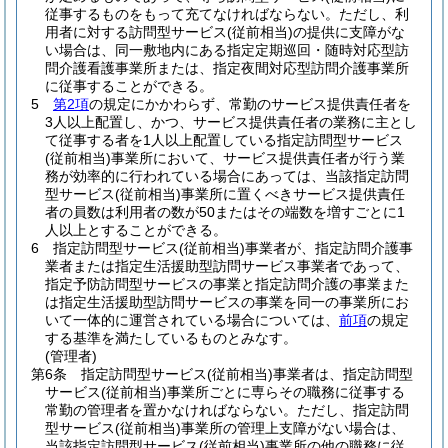
従事するものをもって充てなければならない。
ただし、利
用者に対する訪問型サービス
(従前相当)
の提供に支障がな
い場合は、同一敷地内にある指定定期巡回・随時対応型訪
問介護看護事業所または、指定夜間対応型訪問介護事業所
に従事することができる。
5
第2項
の規定にかかわらず、常勤のサービス提供責任者を
3人以上配置し、かつ、サービス提供責任者の業務に主とし
て従事する者を1人以上配置している指定訪問型サービス
(従前相当)
事業所において、サービス提供責任者が行う業
務が効率的に行われている場合にあっては、当該指定訪問
型サービス
(従前相当)
事業所に置くべきサービス提供責任
者の員数は利用者の数が50またはその端数を増すごとに1
人以上とすることができる。
6
指定訪問型サービス
(従前相当)
事業者が、指定訪問介護事
業者または指定生活援助型訪問サービス事業者であって、
指定予防訪問型サービスの事業と指定訪問介護の事業また
は指定生活援助型訪問サービスの事業を同一の事業所にお
いて一体的に運営されている場合については、
前項
の規定
する基準を満たしているものとみなす。
(管理者)
第6条
指定訪問型サービス
(従前相当)
事業者は、指定訪問型
サービス
(従前相当)
事業所ごとに専らその職務に従事する
常勤の管理者を置かなければならない。
ただし、指定訪問
型サービス
(従前相当)
事業所の管理上支障がない場合は、
当該指定訪問型サービス
(従前相当)
事業所の他の職務に従