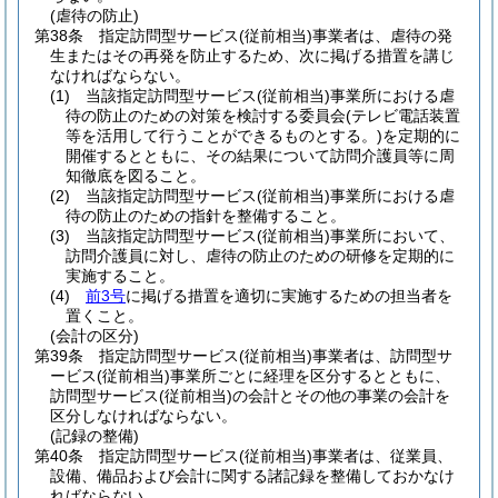
(虐待の防止)
第38条
指定訪問型サービス
(従前相当)
事業者は、虐待の発
生またはその再発を防止するため、次に掲げる措置を講じ
なければならない。
(1)
当該指定訪問型サービス
(従前相当)
事業所における虐
待の防止のための対策を検討する委員会
(テレビ電話装置
等を活用して行うことができるものとする。)
を定期的に
開催するとともに、その結果について訪問介護員等に周
知徹底を図ること。
(2)
当該指定訪問型サービス
(従前相当)
事業所における虐
待の防止のための指針を整備すること。
(3)
当該指定訪問型サービス
(従前相当)
事業所において、
訪問介護員に対し、虐待の防止のための研修を定期的に
実施すること。
(4)
前3号
に掲げる措置を適切に実施するための担当者を
置くこと。
(会計の区分)
第39条
指定訪問型サービス
(従前相当)
事業者は、訪問型サ
ービス
(従前相当)
事業所ごとに経理を区分するとともに、
訪問型サービス
(従前相当)
の会計とその他の事業の会計を
区分しなければならない。
(記録の整備)
第40条
指定訪問型サービス
(従前相当)
事業者は、従業員、
設備、備品および会計に関する諸記録を整備しておかなけ
ればならない。