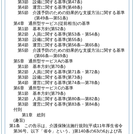
第3節
設備に関する基準
(第47条)
第4節
運営に関する基準
(第48条)
第5節
介護予防のための効果的な支援方法に関する基準
(第49条―第51条)
第4章
通所型サービス
(従前相当)の基準
第1節
基本方針
(第52条)
第2節
人員に関する基準
(第53条・第54条)
第3節
設備に関する基準
(第55条)
第4節
運営に関する基準
(第56条―第65条)
第5節
介護予防のための効果的な支援方法に関する基準
(第66条―第69条)
第5章
通所型サービスAの基準
第1節
基本方針
(第70条)
第2節
人員に関する基準
(第71条・第72条)
第3節
設備に関する基準
(第73条)
第4節
運営に関する基準
(第74条―第78条)
第6章
通所型サービスCの基準
第1節
基本方針
(第79条)
第2節
人員に関する基準
(第80条―第82条)
第3節
運営に関する基準
(第83条・第84条)
付則
第1章
総則
(趣旨)
第1条
この告示は、介護保険法施行規則
(平成11年厚生省令
第36号。以下「省令」という。)
第140条の63の6および高