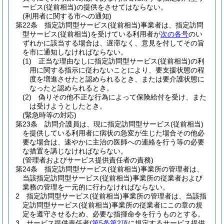
ービス
(従前相当)
の提供をさせてはならない。
(利用者に関する市への通知)
第22条
指定訪問型サービス
(従前相当)
事業者は、指定訪問
型サービス
(従前相当)
を受けている利用者が
次の各号
のい
ずれかに該当する場合は、遅滞なく、意見を付してその旨
を市に通知しなければならない。
(1)
正当な理由なしに指定訪問型サービス
(従前相当)
の利
用に関する指示に従わないことにより、要支援状態の程
度を増進させたと認められるとき、または要介護状態に
なったと認められるとき。
(2)
偽りその他不正な行為によって保険給付を受け、また
は受けようとしたとき。
(緊急時等の対応)
第23条
訪問介護員は、現に指定訪問型サービス
(従前相当)
を提供している利用者に病状の急変が生じた場合その他必
要な場合は、速やかに主治の医師への連絡を行う等の必要
な措置を講じなければならない。
(管理者およびサービス提供責任者の責務)
第24条
指定訪問型サービス
(従前相当)
事業所の管理者は、
当該指定訪問型サービス
(従前相当)
事業所の従業者および
業務の管理を一元的に行わなければならない。
2
指定訪問型サービス
(従前相当)
事業所の管理者は、当該指
定訪問型サービス
(従前相当)
事業所の従業者にこの章の規
定を遵守させるため、必要な指揮命令を行うものとする。
3
サービス提供責任者
(
第5条第2項
に規定するサービス提供