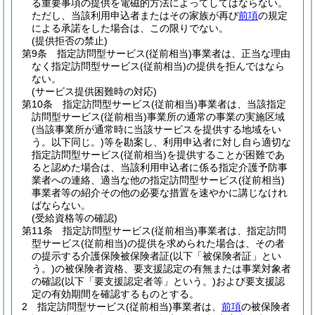
る重要事項の提供を電磁的方法によってしてはならない。
ただし、当該利用申込者またはその家族が再び
前項
の規定
による承諾をした場合は、この限りでない。
(提供拒否の禁止)
第9条
指定訪問型サービス
(従前相当)
事業者は、正当な理由
なく指定訪問型サービス
(従前相当)
の提供を拒んではなら
ない。
(サービス提供困難時の対応)
第10条
指定訪問型サービス
(従前相当)
事業者は、当該指定
訪問型サービス
(従前相当)
事業所の通常の事業の実施区域
(当該事業所が通常時に当該サービスを提供する地域をい
う。以下同じ。)
等を勘案し、利用申込者に対し自ら適切な
指定訪問型サービス
(従前相当)
を提供することが困難であ
ると認めた場合は、当該利用申込者に係る指定介護予防事
業者への連絡、適当な他の指定訪問型サービス
(従前相当)
事業者等の紹介その他の必要な措置を速やかに講じなけれ
ばならない。
(受給資格等の確認)
第11条
指定訪問型サービス
(従前相当)
事業者は、指定訪問
型サービス
(従前相当)
の提供を求められた場合は、その者
の提示する介護保険被保険者証
(以下「被保険者証」とい
う。)
の被保険者資格、要支援認定の有無または事業対象者
の確認
(以下「要支援認定者等」という。)
および要支援認
定の有効期間を確認するものとする。
2
指定訪問型サービス
(従前相当)
事業者は、
前項
の被保険者