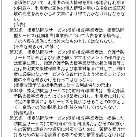
会議等において、利用者の個人情報を用いる場合は利用者
の同意を、利用者の家族の個人情報を用いる場合は当該家
族の同意をあらかじめ文書により得ておかなければならな
い。
(広告)
第32条
指定訪問型サービス
(従前相当)
事業者は、指定訪問
型サービス
(従前相当)
事業所について広告をする場合は、
その内容を虚偽または誇大なものとしてはならない。
(不当な働きかけの禁止)
第33条
指定訪問型サービス
(従前相当)
事業者は、介護予防
サービス計画および介護予防ケアマネジメントの作成また
は変更に関し、指定介護予防支援事業所等の担当職員等ま
たは居宅要支援被保険者および事業対象者に対して、利用
者に必要のないサービスを位置付けるよう求めることその
他の不当な働きかけを行ってはならない。
(指定介護予防支援事業者に対する利益供与の禁止)
第34条
指定訪問型サービス
(従前相当)
事業者は、指定介護
予防支援事業者またはその従業者に対し、利用者に対して
特定の事業者によるサービスを提供させることの対償とし
て、金品その他の財産上の利益を供与してはならない。
(苦情処理)
第35条
指定訪問型サービス
(従前相当)
事業者は、提供した
訪問型サービス
(従前相当)
に係る利用者およびその家族か
らの苦情に迅速かつ適切に対応するために、苦情を受け付
けるための窓口を設置する等の必要な措置を講じなければ