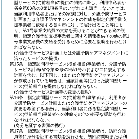
型サービス
(従前相当)
の提供の開始に際し、利用申込者が
省令第83条の9第1項各号のいずれにも該当しないときは、
当該利用申込者またはその家族に対し、介護予防サービス
計画または介護予防マネジメントの作成を指定介護予防支
援事業者に依頼する旨を市に対して届け出ること等によ
り、第1号事業支給費の支給を受けることができる旨の説
明、指定介護予防支援事業者に関する情報提供その他の第1
号事業支給費の支給を受けるために必要な援助を行わなけ
ればならない。
(介護予防サービス計画または介護予防ケアマネジメントに
沿ったサービスの提供)
第15条
指定訪問型サービス
(従前相当)
事業者は、介護予防
サービス計画
(省令第83条の9第1号ハおよびニに規定する
計画を含む。以下同じ。)
または介護予防ケアマネジメント
が作成されている場合は、当該計画等に沿った訪問型サー
ビス
(従前相当)
を提供しなければならない。
(介護予防サービス計画等の変更の援助)
第16条
指定訪問型サービス
(従前相当)
事業者は、利用者が
介護予防サービス計画または介護予防ケアマネジメントの
変更を希望する場合は、当該利用者に係る指定訪問型サー
ビス
(従前相当)
事業者への連絡その他の必要な援助を行わ
なければならない。
(身分を証する書類の携行)
第17条
指定訪問型サービス
(従前相当)
事業者は、訪問介護
員等に身分を証する書類を携行させ、初回訪問時または利