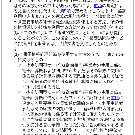
2
指定訪問型サービス
(従前相当)
事業者は、利用申込者また
はその家族からの申出があった場合には、
前項
の規定によ
る文書の交付に代えて、
第5項
で定めるところにより、当該
利用申込者またはその家族の承諾を得て、当該文書に記す
べき重要事項を電子情報処理組織を使用する方法、その他
の情報通信の技術を利用する方法であって次に掲げるもの
(以下この条において「電磁的方法」という。)
により提供
することができる。
この場合において、指定訪問型サービ
ス
(従前相当)
事業者は、当該文書を交付したものとみな
す。
(1)
電子情報処理組織を使用する方法のうち、
ア
または
イ
に掲げるもの
ア
指定訪問型サービス
(従前相当)
事業者の使用に係る
電子計算機および利用申込者またはその家族の使用に
係る電子計算機を接続する電気通信回路を通じて送信
し、受信者の使用に係る電子計算機に備えられたファ
イルに記録する方法
イ
指定訪問型サービス
(従前相当)
事業者の使用に係る
電子計算機に備えられたファイルに記録された
前項
に
規定する重要事項を電気通信回線を通じて利用申込者
またはその家族の閲覧に供し、当該利用申込者または
その家族の使用に係る電子計算機に備えられたファイ
ルに当該重要事項を記録する方法
(電磁的方法による提
供を受ける旨の承諾または受けない旨の申出をする場
合にあっては、指定訪問型サービス
(従前相当)
事業者