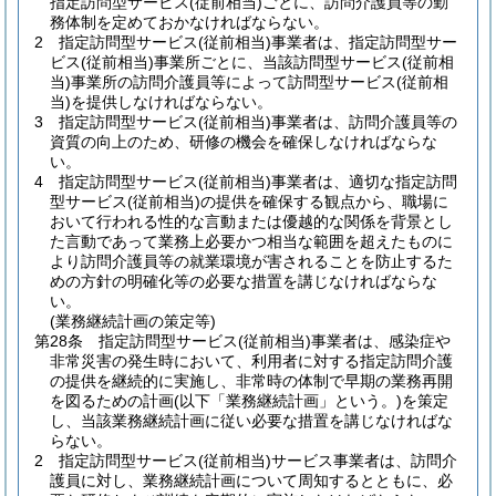
指定訪問型サービス
(従前相当)
ごとに、訪問介護員等の勤
務体制を定めておかなければならない。
2
指定訪問型サービス
(従前相当)
事業者は、指定訪問型サー
ビス
(従前相当)
事業所ごとに、当該訪問型サービス
(従前相
当)
事業所の訪問介護員等によって訪問型サービス
(従前相
当)
を提供しなければならない。
3
指定訪問型サービス
(従前相当)
事業者は、訪問介護員等の
資質の向上のため、研修の機会を確保しなければならな
い。
4
指定訪問型サービス
(従前相当)
事業者は、適切な指定訪問
型サービス
(従前相当)
の提供を確保する観点から、職場に
おいて行われる性的な言動または優越的な関係を背景とし
た言動であって業務上必要かつ相当な範囲を超えたものに
より訪問介護員等の就業環境が害されることを防止するた
めの方針の明確化等の必要な措置を講じなければならな
い。
(業務継続計画の策定等)
第28条
指定訪問型サービス
(従前相当)
事業者は、感染症や
非常災害の発生時において、利用者に対する指定訪問介護
の提供を継続的に実施し、非常時の体制で早期の業務再開
を図るための計画
(以下「業務継続計画」という。)
を策定
し、当該業務継続計画に従い必要な措置を講じなければな
らない。
2
指定訪問型サービス
(従前相当)
サービス事業者は、訪問介
護員に対し、業務継続計画について周知するとともに、必