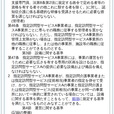
支援専門員、法第8条第2項に規定する政令で定める者等の
資格を有する者その他これに類する者を除く。)
に対し、認
知症介護に係る基礎的な研修を受講させるために必要な措
置を講じなければならない。
(管理者)
第46条
指定訪問型サービスA事業者は、指定訪問型サービ
スA事業所ごとに専らその職務に従事する管理者を置かな
ければならない。
ただし、指定訪問型サービスA事業所の
管理上支障がない場合は、指定訪問型サービスA事業所の
他の職務に従事し、または他の事業所、施設等の職務に従
事することができるものとする。
第3節
設備に関する基準
第47条
指定訪問型サービスA事業所には、事業の運営を行
うために必要な広さを有する専用の区画を設けるほか、指
定訪問型サービスAの提供に必要な設備および備品を備え
なければならない。
2
指定訪問型サービスA事業者が、指定訪問介護事業者また
は指定訪問型サービス
(従前相当)
事業者の指定を併せて受
け、かつ、指定訪問型サービスAの事業と指定訪問介護ま
たは指定訪問型サービス
(従前相当)
の事業とが同一の事業
所において一体的に運営されている場合については、設備
に関する基準を満たすことをもって、
前項
に規定する基準
を満たしているものとみなすことができる。
第4節
運営に関する基準
(記録の整備)