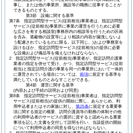
事し、または他の事業所、施設等の職務に従事することが
できるものとする。
第3節
設備に関する基準
第7条
指定訪問型サービス
(従前相当)
事業者は、指定訪問型
サービス
(従前相当)
事業所に事業の運営を行うために必要
な広さを有する相談室
(事務所内の相談等を行うための区画
を含み、遮蔽物の設置等により相談の内容が漏洩しないよ
う配慮されているものに限る。以下同じ。)
および事務室を
設けるほか、指定訪問型サービス
(従前相当)
の提供に必要
な設備および備品等を備えなければならない。
2
指定訪問型サービス
(従前相当)
事業者が、指定訪問介護事
業者の指定を併せて受け、かつ、指定訪問型サービス
(従前
相当)
と指定訪問介護の事業を同一の事業所において一体的
に運営されている場合については、
前項
に規定する基準を
満たしているものとみなすことができる。
第4節
運営に関する基準
(内容および手続の説明および同意)
第8条
指定訪問型サービス
(従前相当)
事業者は、指定訪問型
サービス
(従前相当)
の提供の開始に際し、あらかじめ、利
用申込者またはその家族に対し、
第25条
に規定する重要事
項に関する規定の概要、訪問介護員等の勤務の体制その他
の利用申込者のサービスの選択に資すると認められる重要
事項を記した文書を交付して説明を行い、当該提供の開始
について利用申込者の同意を得なければならない。