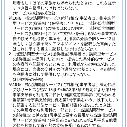
用者もしくはその家族から求められたときは、これを提示
すべき旨を指導しなければならない。
(サービスの提供の記録)
第18条
指定訪問型サービス
(従前相当)
事業者は、指定訪問
型サービス
(従前相当)
を提供したときは、当該指定訪問型
サービス
(従前相当)
の提供日および内容、当該指定訪問型
サービス
(従前相当)
について支払いを受ける第1号事業支給
費の額その他必要な事項を、利用者の介護予防サービス計
画もしくは介護予防ケアマネジメントを記載した書面また
はこれに準ずる書面に記載しなければならない。
2
指定訪問型サービス
(従前相当)
事業者は、訪問型サービス
(従前相当)
を提供したときは、提供した具体的なサービス
の内容等を記録するとともに、利用者からの申出があった
場合には、文書の交付その他適切な方法により、その情報
を利用者に対して提供しなければならない。
(利用料等の受領)
第19条
指定訪問型サービス
(従前相当)
事業者は、法定代理
受領サービス
(法第115条の45の3第3項の規定により第1号
事業支給費が利用者に代わり当該指定事業者に支払われる
当該第1号事業支給費に係る第1号事業をいう。以下同じ。)
に該当する訪問型サービス
(従前相当)
を提供したときは、
その利用者から利用料の一部として、当該訪問型サービス
(従前相当)
に係る第1号事業に要する費用から当該指定訪問
型サービス
(従前相当)
事業者に支払われる第1号事業支給費
の額を控除して得た額の支払を受けるものとする。