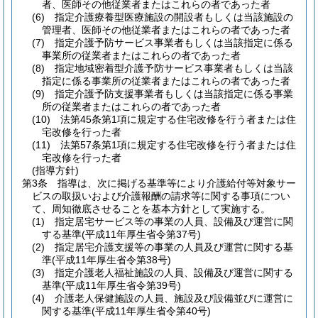
者、医師その他従業者またはこれらの者であった者
(6)
指定介護療養型医療施設の開設者もしくは当該施設の
管理者、医師その他従業者またはこれらの者であった者
(7)
指定介護予防サービス事業者もしくは当該指定に係る
事業所の従業者またはこれらの者であった者
(8)
指定地域密着型介護予防サービス事業者もしくは当該
指定に係る事業所の従業者またはこれらの者であった者
(9)
指定介護予防支援事業者もしくは当該指定に係る事業
所の従業者またはこれらの者であった者
(10)
法第45条第1項に規定する住宅改修を行う者または住
宅改修を行った者
(11)
法第57条第1項に規定する住宅改修を行う者または住
宅改修を行った者
(指導方針)
第3条
指導は、次に掲げる基準等により介護給付等対象サー
ビスの取扱いおよび介護報酬の請求等に関する事項につい
て、周知徹底させることを基本方針として実施する。
(1)
指定居宅サービス等の事業の人員、設備及び運営に関
する基準
(平成11年厚生省令第37号)
(2)
指定居宅介護支援等の事業の人員及び運営に関する基
準
(平成11年厚生省令第38号)
(3)
指定介護老人福祉施設の人員、設備及び運営に関する
基準
(平成11年厚生省令第39号)
(4)
介護老人保健施設の人員、施設及び設備並びに運営に
関する基準
(平成11年厚生省令第40号)