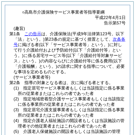
○高島市介護保険サービス事業者等指導要綱
平成22年4月1日
告示第57号
(趣旨)
第1条
この告示
は、介護保険法
(平成9年法律第123号。以下
「法」という。)
第23条の規定に基づく措置として、
次条各
号
に掲げる者
(以下「サービス事業者等」という。)
に対し
て行う介護給付および予防給付
(以下「介護給付等」とい
う。)
に係る居宅サービス等
(以下「介護給付等対象サービ
ス」という。)
の内容ならびに介護給付等に係る費用
(以下
「介護報酬」という。)
の請求に関する指導について、必要
な事項を定めるものとする。
(サービス事業者等)
第2条
指導の対象となる者は、次に掲げる者とする。
(1)
指定居宅サービス事業者もしくは当該指定に係る事業
所の従業者またはこれらの者であった者
(2)
指定地域密着型介護サービス事業者もしくは当該指定
に係る事業所の従業者またはこれらの者であった者
(3)
指定居宅介護支援事業者もしくは当該指定に係る事業
所の従業者またはこれらの者であった者
(4)
指定介護老人福祉施設の開設者もしくは当該施設の管
理者その他従業者またはこれらの者であった者
(5)
介護老人保健施設の開設者もしくは当該施設の管理