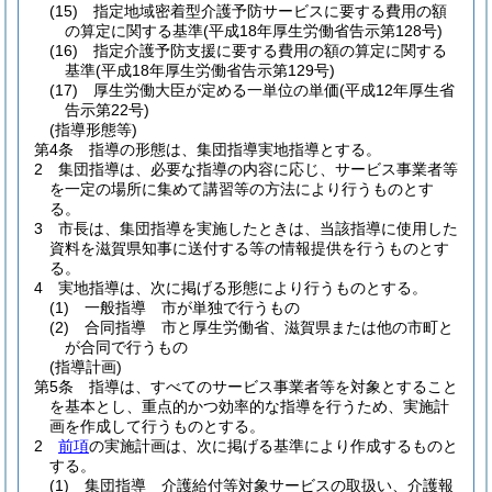
(15)
指定地域密着型介護予防サービスに要する費用の額
の算定に関する基準
(平成18年厚生労働省告示第128号)
(16)
指定介護予防支援に要する費用の額の算定に関する
基準
(平成18年厚生労働省告示第129号)
(17)
厚生労働大臣が定める一単位の単価
(平成12年厚生省
告示第22号)
(指導形態等)
第4条
指導の形態は、集団指導実地指導とする。
2
集団指導は、必要な指導の内容に応じ、サービス事業者等
を一定の場所に集めて講習等の方法により行うものとす
る。
3
市長は、集団指導を実施したときは、当該指導に使用した
資料を滋賀県知事に送付する等の情報提供を行うものとす
る。
4
実地指導は、次に掲げる形態により行うものとする。
(1)
一般指導 市が単独で行うもの
(2)
合同指導 市と厚生労働省、滋賀県または他の市町と
が合同で行うもの
(指導計画)
第5条
指導は、すべてのサービス事業者等を対象とすること
を基本とし、重点的かつ効率的な指導を行うため、実施計
画を作成して行うものとする。
2
前項
の実施計画は、次に掲げる基準により作成するものと
する。
(1)
集団指導 介護給付等対象サービスの取扱い、介護報