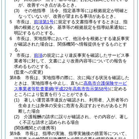
が、改善すべき点があるとき。
(3)
その他指導 法令、指定基準等には根拠規定が明確と
なっていないが、改善が望まれる事項があるとき。
5
市長は、
前項第1号
に規定する文書指導をするときは、指
摘の根拠となる法令、基準等の根拠規定を指導結果通知に
明記するものとする。
6
市長は、実地指導において、他法令を根拠とする違反事実
が確認された場合は、関係機関へ情報提供をするものとす
る。
7
市長は、
前項
の規定により違反事実を確認したサービス事
業者等に対して、文書により改善内容等についての報告を
求めるものとする。
(監査への変更)
第8条
市長は、実地指導の際に、次に掲げる状況を確認した
ときは、実地指導を中止し、直ちに
高島市介護保険サービ
ス事業者等監査要綱
(平成22年高島市告示第58号)
に定める
ところにより監査を行うことができる。
(1)
著しい運営基準違反が確認され、利用者、入所者等の
生命または身体の安全に危害を及ぼすおそれがあると判
断した場合
(2)
介護報酬の請求に誤りが確認され、その内容が、著し
く不正な請求と認められる場合
(関係機関との連携等)
第9条
市長は、指導の実施、指導実施後の措置等について、