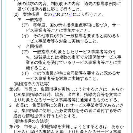
酬の請求の内容、制度改正の内容、過去の指導事例等に
基づく指導内容に応じて行うこと。
(2)
実地指導 次の
ア
および
イ
により行うこと。
ア
一般指導
(ア)
毎年度、国の示す指導重点事項に基づき、サー
ビス事業者等ごとに実施すること。
(イ)
その他市長が特に一般指導を要すると認めるサ
ービス事業者等を対象に実施すること。
イ
合同指導
(ア)
一般指導の対象としたサービス事業者等のう
ち、滋賀県または複数の市町で介護保険サービス事
業者の指定を受けているサービス事業者等ごとに実
施すること。
(イ)
その他市長が特に合同指導を要すると認めるサ
ービス事業者等を対象に実施すること。
(集団指導の方法等)
第6条
市長は、集団指導を実施しようとするときは、あらか
じめ集団指導の日時、場所、出席者、指導内容等を文書に
より対象となるサービス事業者等に通知するものとする。
2
市長は、集団指導に欠席したサービス事業者等があるとき
は、集団指導に使用した必要書類をその者に送付する等の
必要な情報提供を行うものとする。
(実地指導の方法等)
第7条
市長は、実地指導を実施しようとするときは、あらか
じめ次に掲げる事項を文書により対象となるサービス事業