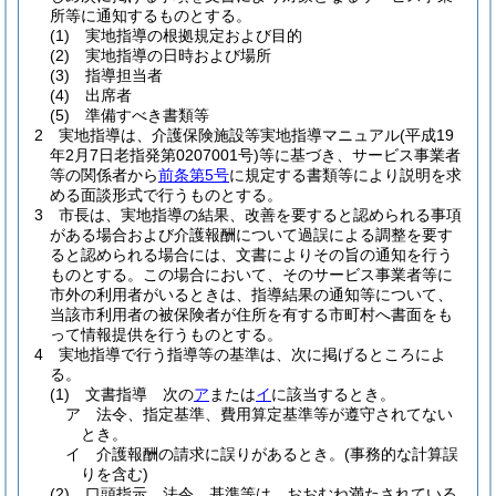
所等に通知するものとする。
(1)
実地指導の根拠規定および目的
(2)
実地指導の日時および場所
(3)
指導担当者
(4)
出席者
(5)
準備すべき書類等
2
実地指導は、介護保険施設等実地指導マニュアル
(平成19
年2月7日老指発第0207001号)
等に基づき、サービス事業者
等の関係者から
前条第5号
に規定する書類等により説明を求
める面談形式で行うものとする。
3
市長は、実地指導の結果、改善を要すると認められる事項
がある場合および介護報酬について過誤による調整を要す
ると認められる場合には、文書によりその旨の通知を行う
ものとする。
この場合において、そのサービス事業者等に
市外の利用者がいるときは、指導結果の通知等について、
当該市利用者の被保険者が住所を有する市町村へ書面をも
って情報提供を行うものとする。
4
実地指導で行う指導等の基準は、次に掲げるところによ
る。
(1)
文書指導 次の
ア
または
イ
に該当するとき。
ア
法令、指定基準、費用算定基準等が遵守されてない
とき。
イ
介護報酬の請求に誤りがあるとき。
(事務的な計算誤
りを含む)
(2)
口頭指示 法令、基準等は、おおむね満たされている